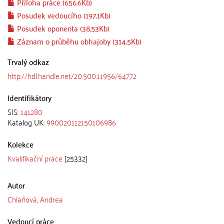
Příloha práce (656.6Kb)
Posudek vedoucího (197.1Kb)
Posudek oponenta (38.53Kb)
Záznam o průběhu obhajoby (314.5Kb)
Trvalý odkaz
http://hdl.handle.net/20.500.11956/64772
Identifikátory
SIS:
141280
Katalog UK:
990020112150106986
Kolekce
Kvalifikační práce
[25332]
Autor
Chlaňová, Andrea
Vedoucí práce