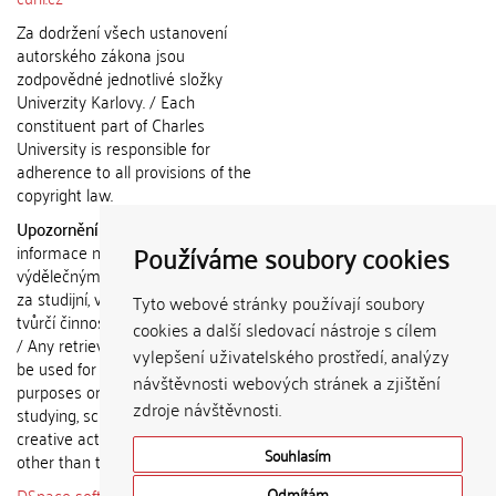
Za dodržení všech ustanovení
autorského zákona jsou
zodpovědné jednotlivé složky
Univerzity Karlovy. / Each
constituent part of Charles
University is responsible for
adherence to all provisions of the
copyright law.
Upozornění / Notice:
Získané
Používáme soubory cookies
informace nemohou být použity k
výdělečným účelům nebo vydávány
za studijní, vědeckou nebo jinou
Tyto webové stránky používají soubory
tvůrčí činnost jiné osoby než autora.
cookies a další sledovací nástroje s cílem
/ Any retrieved information shall not
vylepšení uživatelského prostředí, analýzy
be used for any commercial
návštěvnosti webových stránek a zjištění
purposes or claimed as results of
zdroje návštěvnosti.
studying, scientific or any other
creative activities of any person
Souhlasím
other than the author.
DSpace software
copyright © 2002-
Odmítám