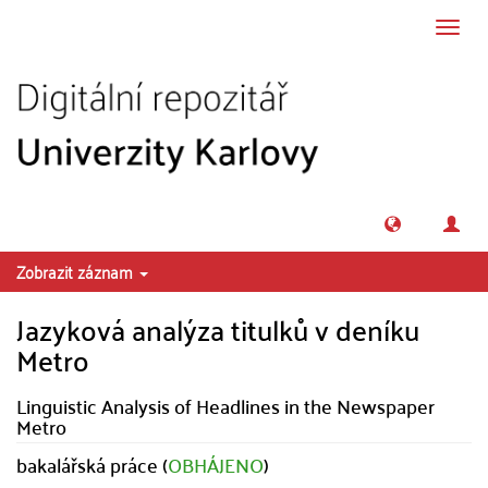
Přeskočit na obsah
Přepn
navig
Zobrazit záznam
Jazyková analýza titulků v deníku
Metro
Linguistic Analysis of Headlines in the Newspaper
Metro
bakalářská práce (
OBHÁJENO
)