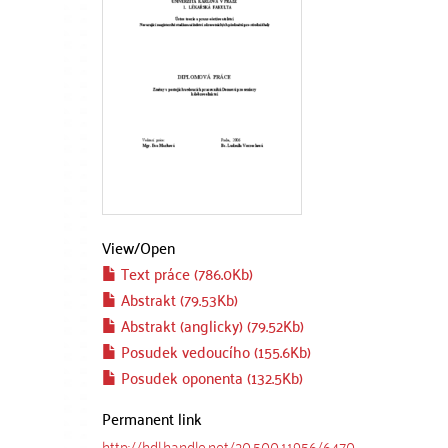
View/
Open
Text práce (786.0Kb)
Abstrakt (79.53Kb)
Abstrakt (anglicky) (79.52Kb)
Posudek vedoucího (155.6Kb)
Posudek oponenta (132.5Kb)
Permanent link
http://hdl.handle.net/20.500.11956/6470