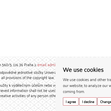
h 560/5, 116 36 Praha 1;
email: admin-repozitar [at] cuni.cz
We use cookies
povědné jednotlivé složky Univerzity Karlovy. / Each constituent
all provisions of the copyright law.
We use cookies and other tr
užity k výdělečným účelům nebo vydávány za studijní, vědeckou
our website, to analyze our w
etrieved information shall not be used for any commercial purposes
coming from.
creative activities of any person other than the author.
I agree
I decline
Change