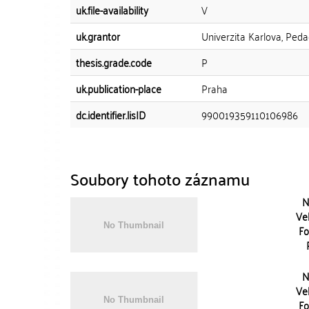
uk.file-availability
V
uk.grantor
Univerzita Karlova, Peda
thesis.grade.code
P
uk.publication-place
Praha
dc.identifier.lisID
990019359110106986
Soubory tohoto záznamu
N
Vel
Fo
N
Vel
Fo