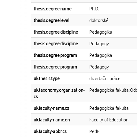
thesis.degree.name
Ph.D.
thesis.degree.level
doktorské
thesis.degree.discipline
Pedagogika
thesis.degree.discipline
Pedagogy
thesis.degree.program
Pedagogika
thesis.degree.program
Pedagogy
uk.thesis.type
dizertační práce
uk.taxonomy.organization-
Pedagogická fakulta::Od
cs
uk.faculty-name.cs
Pedagogická fakulta
uk.faculty-name.en
Faculty of Education
uk.faculty-abbr.cs
PedF