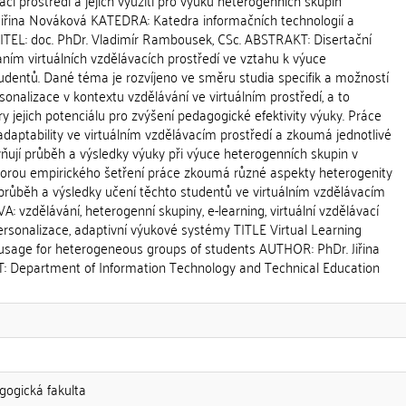
ací prostředí a jejich využití pro výuku heterogenních skupin
iřina Nováková KATEDRA: Katedra informačních technologií a
TEL: doc. PhDr. Vladimír Rambousek, CSc. ABSTRAKT: Disertační
ím virtuálních vzdělávacích prostředí ve vztahu k výuce
udentů. Dané téma je rozvíjeno ve směru studia specifik a možností
rsonalizace v kontextu vzdělávání ve virtuálním prostředí, a to
y jejich potenciálu pro zvýšení pedagogické efektivity výuky. Práce
daptability ve virtuálním vzdělávacím prostředí a zkoumá jednotlivé
vňují průběh a výsledky výuky při výuce heterogenních skupin v
orou empirického šetření práce zkoumá různé aspekty heterogenity
a průběh a výsledky učení těchto studentů ve virtuálním vzdělávacím
: vzdělávání, heterogenní skupiny, e-learning, virtuální vzdělávací
 personalizace, adaptivní výukové systémy TITLE Virtual Learning
usage for heterogeneous groups of students AUTHOR: PhDr. Jiřina
Department of Information Technology and Technical Education
gogická fakulta