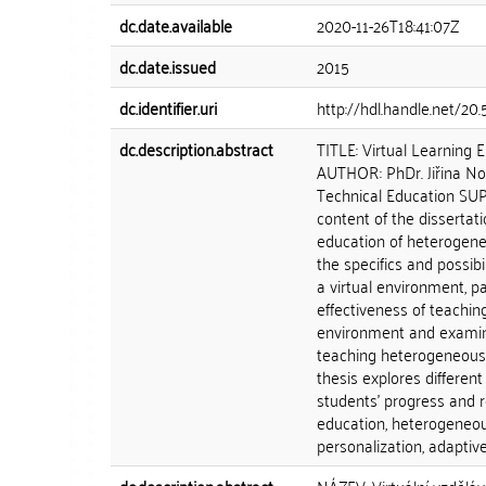
dc.date.available
2020-11-26T18:41:07Z
dc.date.issued
2015
dc.identifier.uri
http://hdl.handle.net/2
dc.description.abstract
TITLE: Virtual Learning
AUTHOR: PhDr. Jiřina N
Technical Education SU
content of the dissertat
education of heterogeneo
the specifics and possibi
a virtual environment, p
effectiveness of teaching
environment and examine
teaching heterogeneous g
thesis explores differen
students' progress and r
education, heterogeneous
personalization, adaptiv