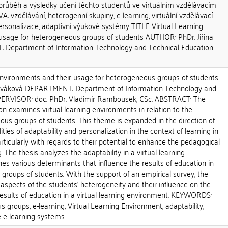
a průběh a výsledky učení těchto studentů ve virtuálním vzdělávacím
: vzdělávání, heterogenní skupiny, e-learning, virtuální vzdělávací
 personalizace, adaptivní výukové systémy TITLE Virtual Learning
usage for heterogeneous groups of students AUTHOR: PhDr. Jiřina
Department of Information Technology and Technical Education
 Environments and their usage for heterogeneous groups of students
ováková DEPARTMENT: Department of Information Technology and
PERVISOR: doc. PhDr. Vladimír Rambousek, CSc. ABSTRACT: The
ion examines virtual learning environments in relation to the
us groups of students. This theme is expanded in the direction of
lities of adaptability and personalization in the context of learning in
articularly with regards to their potential to enhance the pedagogical
. The thesis analyzes the adaptability in a virtual learning
s various determinants that influence the results of education in
roups of students. With the support of an empirical survey, the
t aspects of the students' heterogeneity and their influence on the
esults of education in a virtual learning environment. KEYWORDS:
 groups, e-learning, Virtual Learning Environment, adaptability,
e e-learning systems