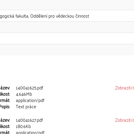
gogická fakulta, Oddělení pro vědeckou činnost
ázev:
140041625.pdf
Zobrazit/
ikost:
4.646Mb
rmát:
application/pdf
Popis:
Text práce
ázev:
140041627.pdf
Zobrazit/
ikost:
180.6Kb
rmát:
application/pdf