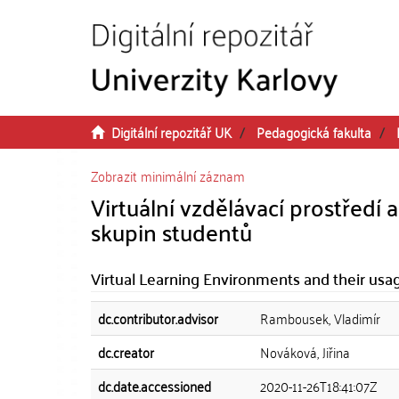
Přeskočit na obsah
Digitální repozitář UK
Pedagogická fakulta
Zobrazit minimální záznam
Virtuální vzdělávací prostředí 
skupin studentů
Virtual Learning Environments and their usa
dc.contributor.advisor
Rambousek, Vladimír
dc.creator
Nováková, Jiřina
dc.date.accessioned
2020-11-26T18:41:07Z