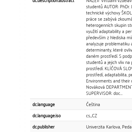
dc.description.abstract
NÁZEV: Virtuální vzděláv
studentů AUTOR: PhDr. J
technické výchovy ŠKOLI
práce se zabývá zkoumán
heterogenních skupin st
využití adaptability a pe
především z hlediska mír
analyzuje problematiku a
determinanty, které ovli
daném prostředí. S podp
studentů a jejich vliv n
prostředí. KLÍČOVÁ SLOVA
prostředí, adaptabilita,
Environments and their 
Nováková DEPARTMENT: 
SUPERVISOR: doc....
dc.language
Čeština
dc.language.iso
cs_CZ
dc.publisher
Univerzita Karlova, Peda