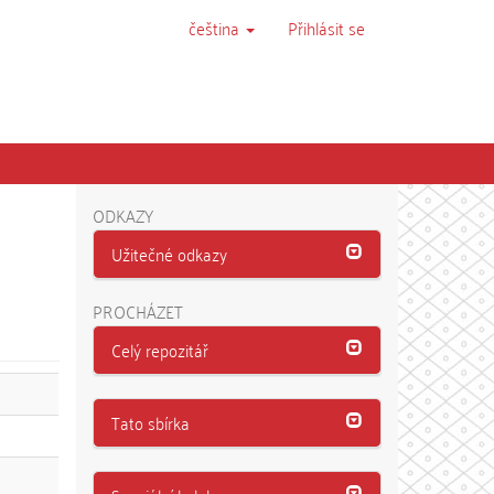
čeština
Přihlásit se
ODKAZY
Užitečné odkazy
PROCHÁZET
Celý repozitář
Tato sbírka