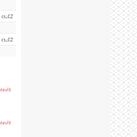
cs_CZ
cs_CZ
otevřít
otevřít