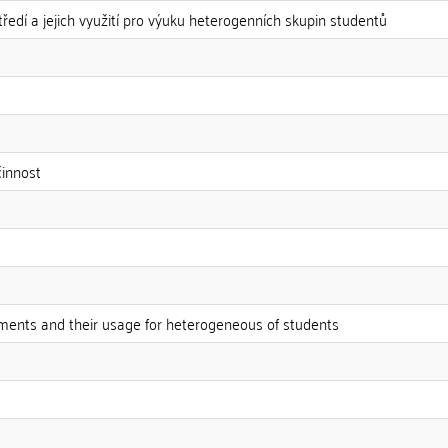
středí a jejich využití pro výuku heterogenních skupin studentů
činnost
nments and their usage for heterogeneous of students