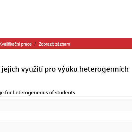
Kvalifikační práce
Zobrazit záznam
a jejich využití pro výuku heterogenních
ge for heterogeneous of students