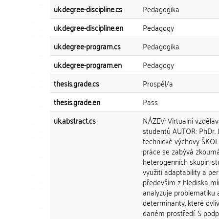
uk.degree-discipline.cs
Pedagogika
uk.degree-discipline.en
Pedagogy
uk.degree-program.cs
Pedagogika
uk.degree-program.en
Pedagogy
thesis.grade.cs
Prospěl/a
thesis.grade.en
Pass
uk.abstract.cs
NÁZEV: Virtuální vzděláv
studentů AUTOR: PhDr. J
technické výchovy ŠKOLI
práce se zabývá zkoumán
heterogenních skupin st
využití adaptability a pe
především z hlediska mír
analyzuje problematiku a
determinanty, které ovli
daném prostředí. S podp