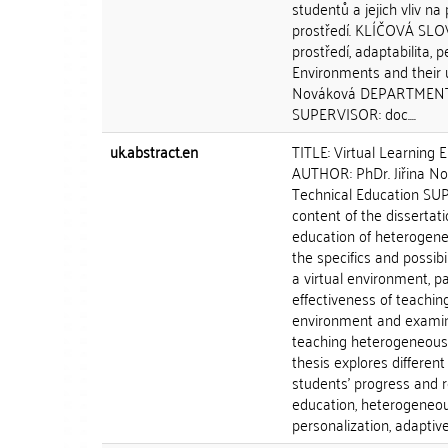
studentů a jejich vliv n
prostředí. KLÍČOVÁ SLOVA
prostředí, adaptabilita,
Environments and their 
Nováková DEPARTMENT: 
SUPERVISOR: doc....
uk.abstract.en
TITLE: Virtual Learning
AUTHOR: PhDr. Jiřina N
Technical Education SU
content of the dissertat
education of heterogeneo
the specifics and possibi
a virtual environment, p
effectiveness of teaching
environment and examine
teaching heterogeneous g
thesis explores differen
students' progress and r
education, heterogeneous
personalization, adaptiv