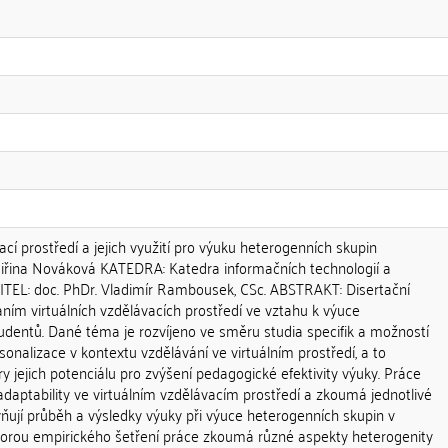
ací prostředí a jejich využití pro výuku heterogenních skupin
iřina Nováková KATEDRA: Katedra informačních technologií a
TEL: doc. PhDr. Vladimír Rambousek, CSc. ABSTRAKT: Disertační
ím virtuálních vzdělávacích prostředí ve vztahu k výuce
udentů. Dané téma je rozvíjeno ve směru studia specifik a možností
rsonalizace v kontextu vzdělávání ve virtuálním prostředí, a to
y jejich potenciálu pro zvýšení pedagogické efektivity výuky. Práce
daptability ve virtuálním vzdělávacím prostředí a zkoumá jednotlivé
vňují průběh a výsledky výuky při výuce heterogenních skupin v
orou empirického šetření práce zkoumá různé aspekty heterogenity