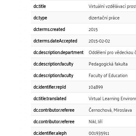
dc.title
Virtuální vzdělávací pro
dc.type
dizertační práce
dcterms.created
2015
dcterms.dateAccepted
2015-02-02
dc.description.department
Oddělení pro vědeckou 
dc.description.faculty
Pedagogická fakulta
dc.description.faculty
Faculty of Education
dc.identifier.repId
104899
dc.title.translated
Virtual Learning Enviro
dc.contributor.referee
Černochová, Miroslava
dc.contributor.referee
Nikl, Jiří
dc.identifier.aleph
001935911