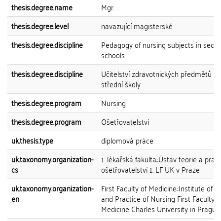
thesis.degree.name
Mgr.
thesis.degree.level
navazující magisterské
thesis.degree.discipline
Pedagogy of nursing subjects in seco
schools
thesis.degree.discipline
Učitelství zdravotnických předmětů pr
střední školy
thesis.degree.program
Nursing
thesis.degree.program
Ošetřovatelství
uk.thesis.type
diplomová práce
uk.taxonomy.organization-
1. lékařská fakulta::Ústav teorie a prax
cs
ošetřovatelství 1. LF UK v Praze
uk.taxonomy.organization-
First Faculty of Medicine::Institute of 
en
and Practice of Nursing First Faculty o
Medicine Charles University in Prague