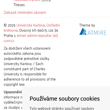
Theses
Zobrazit minimální záznam
© 2025
Univerzita Karlova
,
Ústřední
Theme by
knihovna
, Ovocný trh 560/5, 116 36
Praha 1;
email: admin-repozitar [at]
cuni.cz
Za dodržení všech ustanovení
autorského zákona jsou
zodpovědné jednotlivé složky
Univerzity Karlovy. / Each
constituent part of Charles
University is responsible for
adherence to all provisions of the
copyright law.
Upozornění / Notice:
Získané
Používáme soubory cookies
informace nemohou být použity k
výdělečným účelům nebo vydávány
za studijní, vědeckou nebo jinou
Tyto webové stránky používají soubory