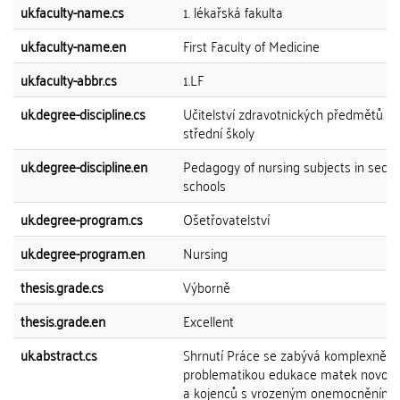
uk.faculty-name.cs
1. lékařská fakulta
uk.faculty-name.en
First Faculty of Medicine
uk.faculty-abbr.cs
1.LF
uk.degree-discipline.cs
Učitelství zdravotnických předmětů pr
střední školy
uk.degree-discipline.en
Pedagogy of nursing subjects in seco
schools
uk.degree-program.cs
Ošetřovatelství
uk.degree-program.en
Nursing
thesis.grade.cs
Výborně
thesis.grade.en
Excellent
uk.abstract.cs
Shrnutí Práce se zabývá komplexně
problematikou edukace matek novor
a kojenců s vrozeným onemocněním.