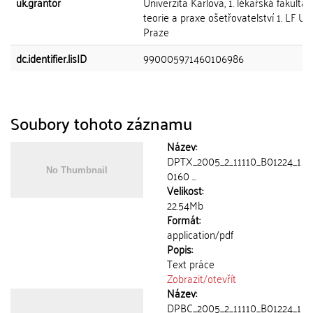
uk.grantor
Univerzita Karlova, 1. lékařská fakulta,
teorie a praxe ošetřovatelství 1. LF UK
Praze
dc.identifier.lisID
990005971460106986
Soubory tohoto záznamu
Název:
DPTX_2005_2_11110_B01224_1
0160 ...
Velikost:
22.54Mb
Formát:
application/pdf
Popis:
Text práce
Zobrazit/
otevřít
Název:
DPBC_2005_2_11110_B01224_1