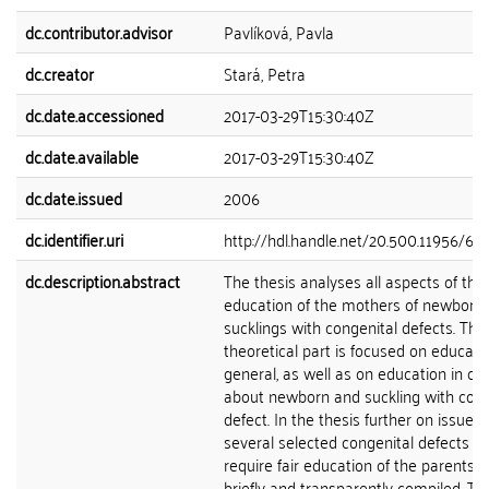
dc.contributor.advisor
Pavlíková, Pavla
dc.creator
Stará, Petra
dc.date.accessioned
2017-03-29T15:30:40Z
dc.date.available
2017-03-29T15:30:40Z
dc.date.issued
2006
dc.identifier.uri
http://hdl.handle.net/20.500.11956/64
dc.description.abstract
The thesis analyses all aspects of the
education of the mothers of newborn
sucklings with congenital defects. The
theoretical part is focused on educati
general, as well as on education in ca
about newborn and suckling with cong
defect. In the thesis further on issues 
several selected congenital defects th
require fair education of the parents a
briefly and transparently compiled. Th