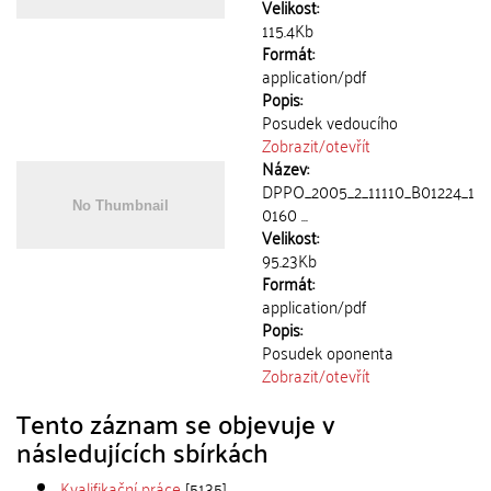
Velikost:
115.4Kb
Formát:
application/pdf
Popis:
Posudek vedoucího
Zobrazit/
otevřít
Název:
DPPO_2005_2_11110_B01224_1
0160 ...
Velikost:
95.23Kb
Formát:
application/pdf
Popis:
Posudek oponenta
Zobrazit/
otevřít
Tento záznam se objevuje v
následujících sbírkách
Kvalifikační práce
[5135]