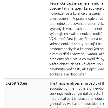
Teoretická část je zaměřena jak na e
obecně, tak i na specifika edukace v p
novorozence a kojence s vrozeným
onemocněním. V práci je dále stručně
přehledně zpracována problematika
vybraných vrozených onemocnění
vyžadujících kvalitní edukaci rodičů.
Výzkumná část je zaměřena na to, jak
vnímají edukaci sestry pracující na
novorozeneckých a kojeneckých oddě
a matky dětí s vrozenou vadou, jaké
problémy při ní vidí a co myslí, že by s
v této oblasti zlepšit. Závěrem jsou
navrhnuty možnosti, jak zlepšit kvalitu
edukace a je doporučen
uk.abstract.en
The thesis analyses all aspects of the
education of the mothers of newborn
sucklings with congenital defects. The
theoretical part is focused on educati
general, as well as on education in ca