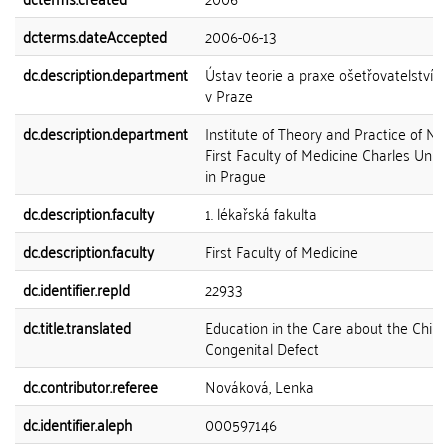
dcterms.dateAccepted
2006-06-13
dc.description.department
Ústav teorie a praxe ošetřovatelství 1
v Praze
dc.description.department
Institute of Theory and Practice of Nu
First Faculty of Medicine Charles Unive
in Prague
dc.description.faculty
1. lékařská fakulta
dc.description.faculty
First Faculty of Medicine
dc.identifier.repId
22933
dc.title.translated
Education in the Care about the Child
Congenital Defect
dc.contributor.referee
Nováková, Lenka
dc.identifier.aleph
000597146