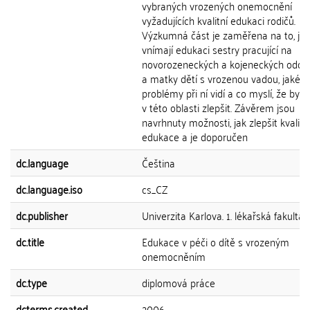
vybraných vrozených onemocnění
vyžadujících kvalitní edukaci rodičů.
Výzkumná část je zaměřena na to, jak
vnímají edukaci sestry pracující na
novorozeneckých a kojeneckých oddě
a matky dětí s vrozenou vadou, jaké
problémy při ní vidí a co myslí, že by s
v této oblasti zlepšit. Závěrem jsou
navrhnuty možnosti, jak zlepšit kvalitu
edukace a je doporučen
dc.language
Čeština
dc.language.iso
cs_CZ
dc.publisher
Univerzita Karlova. 1. lékařská fakulta
dc.title
Edukace v péči o dítě s vrozeným
onemocněním
dc.type
diplomová práce
dcterms.created
2006