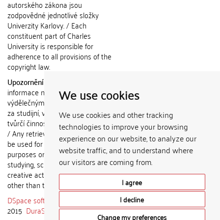
autorského zákona jsou
zodpovědné jednotlivé složky
Univerzity Karlovy. / Each
constituent part of Charles
University is responsible for
adherence to all provisions of the
copyright law.
Upozornění / Notice:
Získané
We use cookies
informace nemohou být použity k
výdělečným účelům nebo vydávány
za studijní, vědeckou nebo jinou
We use cookies and other tracking
tvůrčí činnost jiné osoby než autora.
technologies to improve your browsing
/ Any retrieved information shall not
experience on our website, to analyze our
be used for any commercial
website traffic, and to understand where
purposes or claimed as results of
our visitors are coming from.
studying, scientific or any other
creative activities of any person
I agree
other than the author.
DSpace software
copyright © 2002-
I decline
2015
DuraSpace
Change my preferences