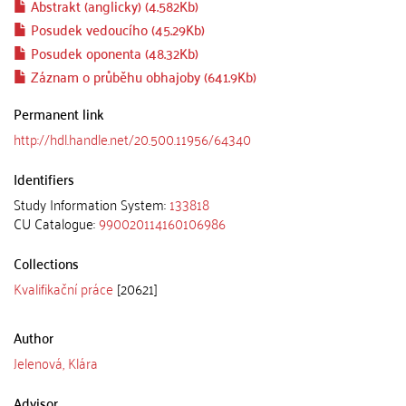
Abstrakt (anglicky) (4.582Kb)
Posudek vedoucího (45.29Kb)
Posudek oponenta (48.32Kb)
Záznam o průběhu obhajoby (641.9Kb)
Permanent link
http://hdl.handle.net/20.500.11956/64340
Identifiers
Study Information System:
133818
CU Catalogue:
990020114160106986
Collections
Kvalifikační práce
[20621]
Author
Jelenová, Klára
Advisor