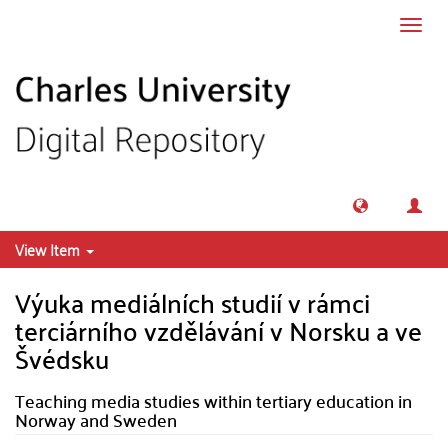
Skip to main content
Toggl
navig
View Item
Výuka mediálních studií v rámci
terciárního vzdělávání v Norsku a ve
Švédsku
Teaching media studies within tertiary education in
Norway and Sweden