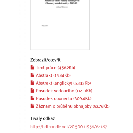
Zobrazit/
otevřít
Text práce (456.2Kb)
Abstrakt (15.84Kb)
Abstrakt (anglicky) (5.333Kb)
Posudek vedoucího (114.0Kb)
Posudek oponenta (309.4Kb)
Záznam o průběhu obhajoby (52.76Kb)
Trvalý odkaz
http://hdl.handle.net/20.500.11956/64187