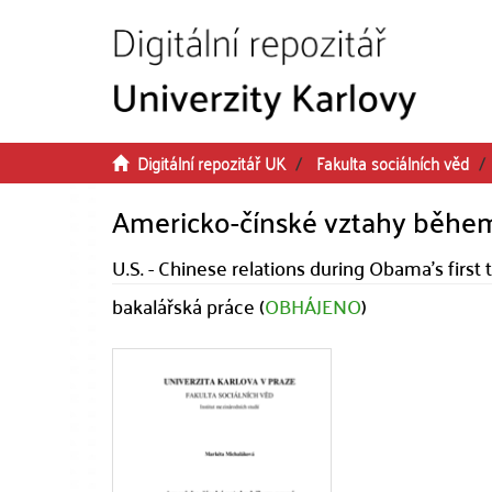
Přeskočit na obsah
Digitální repozitář UK
Fakulta sociálních věd
Americko-čínské vztahy během
U.S. - Chinese relations during Obama's first 
bakalářská práce (
OBHÁJENO
)