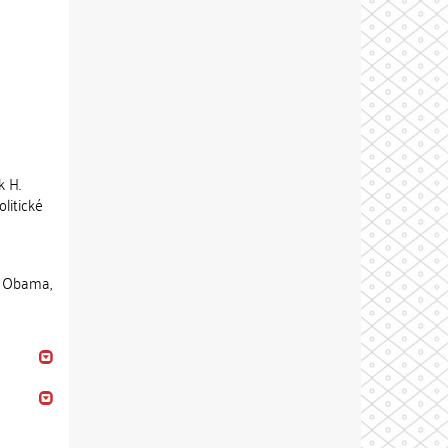
k H.
litické
H. Obama,