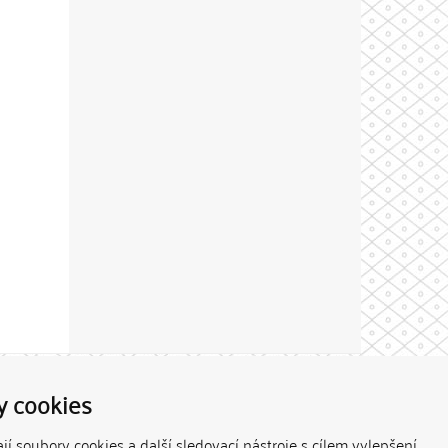
Theme by
y cookies
í soubory cookies a další sledovací nástroje s cílem vylepšení