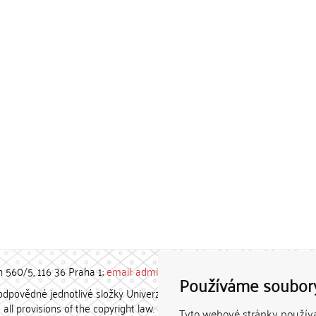
h 560/5, 116 36 Praha 1;
email: admin-repozitar [at] cuni.cz
Používáme soubor
povědné jednotlivé složky Univerzity Karlovy. / Each constituent
all provisions of the copyright law.
Tyto webové stránky používaj