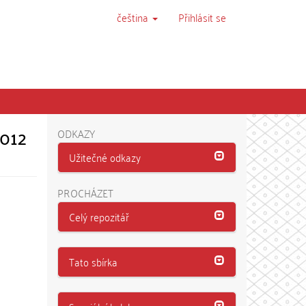
čeština
Přihlásit se
2012
ODKAZY
Užitečné odkazy
PROCHÁZET
Celý repozitář
Tato sbírka