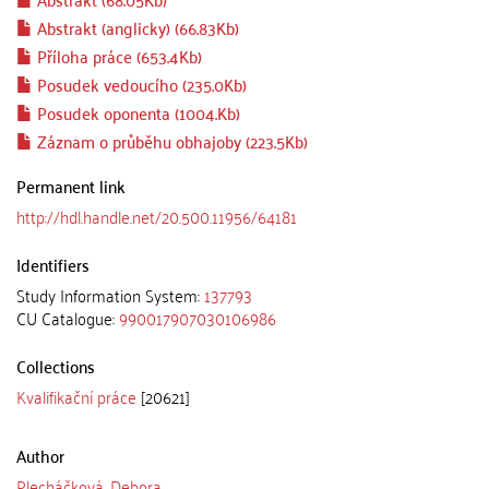
Abstrakt (anglicky) (66.83Kb)
Příloha práce (653.4Kb)
Posudek vedoucího (235.0Kb)
Posudek oponenta (1004.Kb)
Záznam o průběhu obhajoby (223.5Kb)
Permanent link
http://hdl.handle.net/20.500.11956/64181
Identifiers
Study Information System:
137793
CU Catalogue:
990017907030106986
Collections
Kvalifikační práce
[20621]
Author
Plecháčková, Debora