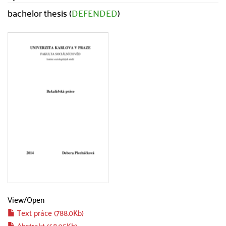
bachelor thesis (
DEFENDED
)
View/
Open
Text práce (788.0Kb)
Abstrakt (68.05Kb)