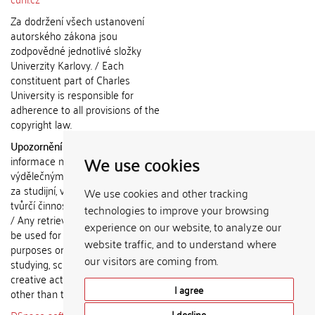
Za dodržení všech ustanovení
autorského zákona jsou
zodpovědné jednotlivé složky
Univerzity Karlovy. / Each
constituent part of Charles
University is responsible for
adherence to all provisions of the
copyright law.
Upozornění / Notice:
Získané
We use cookies
informace nemohou být použity k
výdělečným účelům nebo vydávány
za studijní, vědeckou nebo jinou
We use cookies and other tracking
tvůrčí činnost jiné osoby než autora.
technologies to improve your browsing
/ Any retrieved information shall not
experience on our website, to analyze our
be used for any commercial
website traffic, and to understand where
purposes or claimed as results of
our visitors are coming from.
studying, scientific or any other
creative activities of any person
I agree
other than the author.
I decline