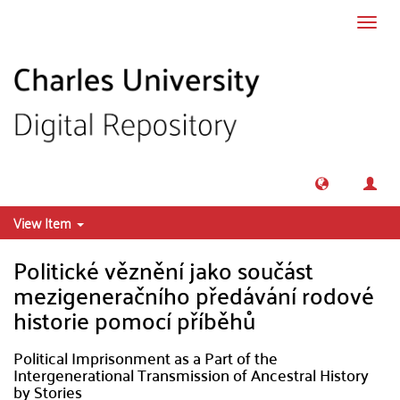
Skip to main content
Toggl
navig
View Item
Politické věznění jako součást
mezigeneračního předávání rodové
historie pomocí příběhů
Political Imprisonment as a Part of the
Intergenerational Transmission of Ancestral History
by Stories