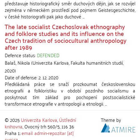
představuje historiografický směr duchových dějin, jak se rozvíjel
zejména v německém prostředí pod pojmem Geistesgeschichte,
v české historiografii pak jako duchové ...
The late socialist Czechoslovak ethnography
and folklore studies and its influence on the
Czech tradition of sociocultural anthropology
after 1989
Defence status:
DEFENDED
Balaš, Nikola
(
Univerzita Karlova, Fakulta humanitních studií
,
2020
)
Date of defense:
2. 12. 2020
Předkládaná práce se snaží prozkoumat československou
etnografii a folkloristiku v období pozdního socialismu a
poskytnout tím základ pro pochopení postsocialistické
transformace etnografie v antropologii a etnologii. ...
© 2025
Univerzita Karlova
,
Ústřední
Theme by
knihovna
, Ovocný trh 560/5, 116 36
Praha 1;
email: admin-repozitar [at]
cuni.cz