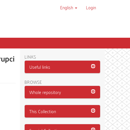
English
Login
rupci
LINKS
Useful links
BROWSE
Whole repository
This Collection