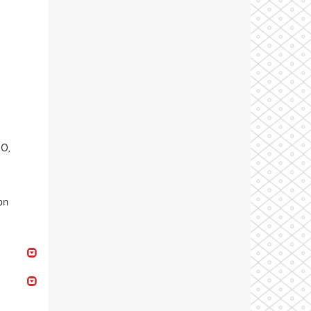
NO,
on