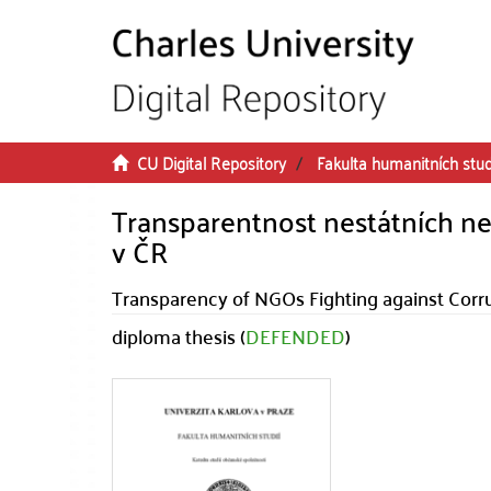
Skip to main content
CU Digital Repository
Fakulta humanitních stud
Transparentnost nestátních nez
v ČR
Transparency of NGOs Fighting against Corru
diploma thesis (
DEFENDED
)