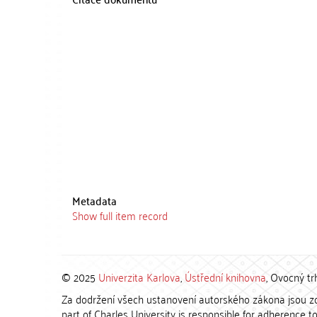
Metadata
Show full item record
© 2025
Univerzita Karlova
,
Ústřední knihovna
, Ovocný tr
Za dodržení všech ustanovení autorského zákona jsou zod
part of Charles University is responsible for adherence to 