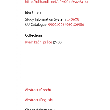
http://hdl.handle.net/20.500.11956/64161
Identifiers
Study Information System:
140608
CU Catalogue:
990020067960106986
Collections
Kvalifikační práce
[7488]
Abstract (Czech)
Abstract (English)
Citace dokumentu