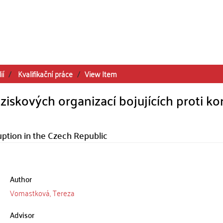
ií
Kvalifikační práce
View Item
iskových organizací bojujících proti ko
ption in the Czech Republic
Author
Vomastková, Tereza
Advisor