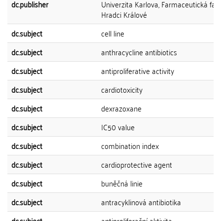
dc.publisher
Univerzita Karlova, Farmaceutická faku
Hradci Králové
dc.subject
cell line
dc.subject
anthracycline antibiotics
dc.subject
antiproliferative activity
dc.subject
cardiotoxicity
dc.subject
dexrazoxane
dc.subject
IC50 value
dc.subject
combination index
dc.subject
cardioprotective agent
dc.subject
buněčná linie
dc.subject
antracyklinová antibiotika
dc.subject
antiproliferační aktivita