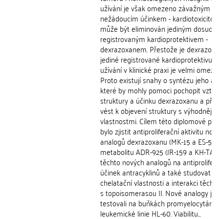
užívání je však omezeno závažným
nežádoucím účinkem - kardiotoxicitou,
může být eliminován jediným dosud
registrovaným kardioprotektivem -
dexrazoxanem. Přestože je dexrazox
jediné registrované kardioprotektivum
užívání v klinické praxi je velmi omeze
Proto existují snahy o syntézu jeho an
které by mohly pomoci pochopit vzta
struktury a účinku dexrazoxanu a pří
vést k objevení struktury s výhodnější
vlastnostmi. Cílem této diplomové prá
bylo zjistit antiproliferační aktivitu nov
analogů dexrazoxanu (MK-15 a ES-5) a
metabolitu ADR-925 (JR-159 a KH-TA4) 
těchto nových analogů na antiprolifer
účinek antracyklinů a také studovat je
chelatační vlastnosti a interakci těcht
s topoisomerasou II. Nové analogy js
testovali na buňkách promyelocytární
leukemické linie HL-60. Viabilitu...