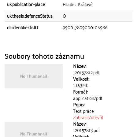
uk.publication-place
Hradec Králové
uk.thesis.defenceStatus
O
dc.identifier.lisID
990017809000106986
Soubory tohoto záznamu
Název:
120157812.pdf
Velikost:
1.163Mb
Formát:
application/pdf
Popis:
Text práce
Zobrazit/
otevřít
Název:
120157813.pdf
Velikost: