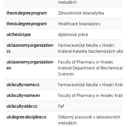
metodách
thesis.degree.program
Zdravotnická bioanalytika
thesis.degree.program
Healthcare bioanalytics
uk.thesis.type
diplomová práce
uk.taxonomy.organization-
Farmaceutická fakulta v Hradci
cs
Králové::Katedra biochemických věd
uk.taxonomy.organization-
Faculty of Pharmacy in Hradec
en
Králové::Department of Biochemical
Sciences
uk.faculty-name.cs
Farmaceutická fakulta v Hradci Králov
uk.faculty-name.en
Faculty of Pharmacy in Hradec Králov
uk.faculty-abbr.cs
FaF
uk.degree-discipline.cs
Odborný pracovník v laboratorních
metodách