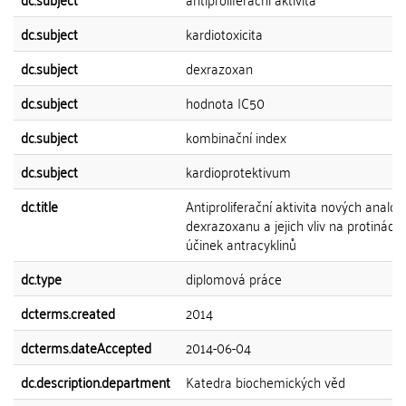
dc.subject
kardiotoxicita
dc.subject
dexrazoxan
dc.subject
hodnota IC50
dc.subject
kombinační index
dc.subject
kardioprotektivum
dc.title
Antiproliferační aktivita nových analog
dexrazoxanu a jejich vliv na protinádo
účinek antracyklinů
dc.type
diplomová práce
dcterms.created
2014
dcterms.dateAccepted
2014-06-04
dc.description.department
Katedra biochemických věd