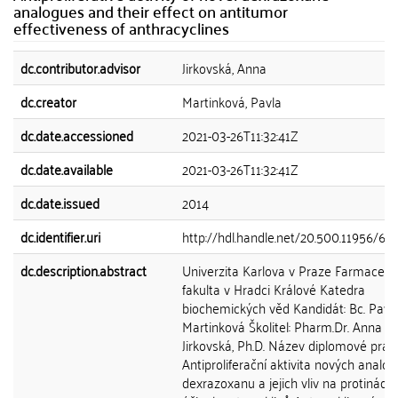
analogues and their effect on antitumor
effectiveness of anthracyclines
dc.contributor.advisor
Jirkovská, Anna
dc.creator
Martinková, Pavla
dc.date.accessioned
2021-03-26T11:32:41Z
dc.date.available
2021-03-26T11:32:41Z
dc.date.issued
2014
dc.identifier.uri
http://hdl.handle.net/20.500.11956/64
dc.description.abstract
Univerzita Karlova v Praze Farmaceut
fakulta v Hradci Králové Katedra
biochemických věd Kandidát: Bc. Pavl
Martinková Školitel: Pharm.Dr. Anna
Jirkovská, Ph.D. Název diplomové prác
Antiproliferační aktivita nových analog
dexrazoxanu a jejich vliv na protinádo