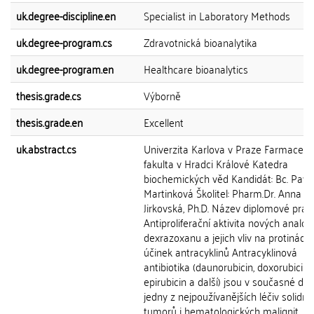
uk.degree-discipline.en
Specialist in Laboratory Methods
uk.degree-program.cs
Zdravotnická bioanalytika
uk.degree-program.en
Healthcare bioanalytics
thesis.grade.cs
Výborně
thesis.grade.en
Excellent
uk.abstract.cs
Univerzita Karlova v Praze Farmaceut
fakulta v Hradci Králové Katedra
biochemických věd Kandidát: Bc. Pavl
Martinková Školitel: Pharm.Dr. Anna
Jirkovská, Ph.D. Název diplomové prác
Antiproliferační aktivita nových analog
dexrazoxanu a jejich vliv na protinádo
účinek antracyklinů Antracyklinová
antibiotika (daunorubicin, doxorubicin,
epirubicin a další) jsou v současné do
jedny z nejpoužívanějších léčiv solidní
tumorů i hematologických malignit. Jej