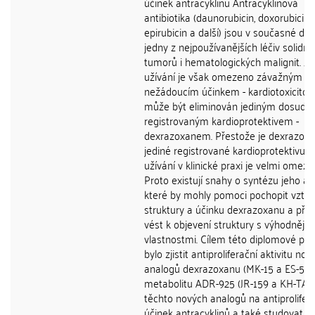
účinek antracyklinů Antracyklinová
antibiotika (daunorubicin, doxorubicin,
epirubicin a další) jsou v současné do
jedny z nejpoužívanějších léčiv solidní
tumorů i hematologických malignit. Jej
užívání je však omezeno závažným
nežádoucím účinkem - kardiotoxicitou,
může být eliminován jediným dosud
registrovaným kardioprotektivem -
dexrazoxanem. Přestože je dexrazox
jediné registrované kardioprotektivum
užívání v klinické praxi je velmi omeze
Proto existují snahy o syntézu jeho an
které by mohly pomoci pochopit vzta
struktury a účinku dexrazoxanu a pří
vést k objevení struktury s výhodnější
vlastnostmi. Cílem této diplomové prá
bylo zjistit antiproliferační aktivitu nov
analogů dexrazoxanu (MK-15 a ES-5) a
metabolitu ADR-925 (JR-159 a KH-TA4) 
těchto nových analogů na antiprolifer
účinek antracyklinů a také studovat je