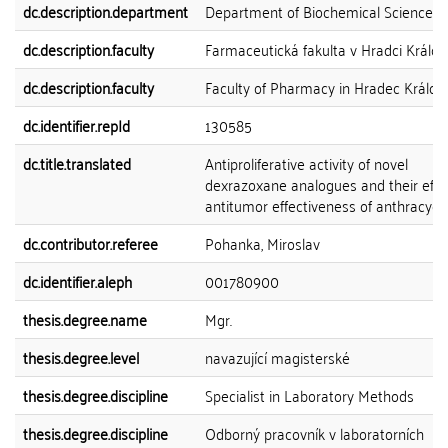
dc.description.department
Department of Biochemical Sciences
dc.description.faculty
Farmaceutická fakulta v Hradci Králov
dc.description.faculty
Faculty of Pharmacy in Hradec Králov
dc.identifier.repId
130585
dc.title.translated
Antiproliferative activity of novel
dexrazoxane analogues and their effe
antitumor effectiveness of anthracycl
dc.contributor.referee
Pohanka, Miroslav
dc.identifier.aleph
001780900
thesis.degree.name
Mgr.
thesis.degree.level
navazující magisterské
thesis.degree.discipline
Specialist in Laboratory Methods
thesis.degree.discipline
Odborný pracovník v laboratorních