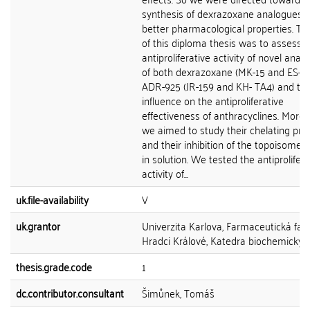
synthesis of dexrazoxane analogues w
better pharmacological properties. Th
of this diploma thesis was to assess 
antiproliferative activity of novel anal
of both dexrazoxane (MK-15 and ES-5)
ADR-925 (JR-159 and KH- TA4) and the
influence on the antiproliferative
effectiveness of anthracyclines. Moreo
we aimed to study their chelating pro
and their inhibition of the topoisomera
in solution. We tested the antiprolifera
activity of...
uk.file-availability
V
uk.grantor
Univerzita Karlova, Farmaceutická faku
Hradci Králové, Katedra biochemickýc
thesis.grade.code
1
dc.contributor.consultant
Šimůnek, Tomáš