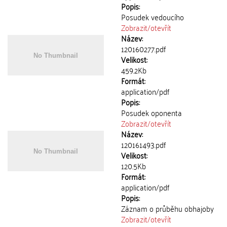
Popis:
Posudek vedoucího
Zobrazit/
otevřít
Název:
120160277.pdf
Velikost:
459.2Kb
Formát:
application/pdf
Popis:
Posudek oponenta
Zobrazit/
otevřít
Název:
120161493.pdf
Velikost:
120.5Kb
Formát:
application/pdf
Popis:
Záznam o průběhu obhajoby
Zobrazit/
otevřít