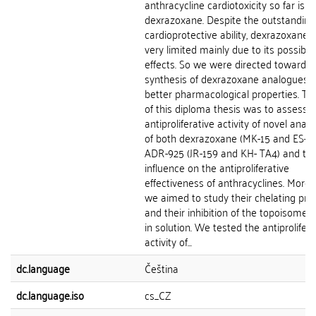
anthracycline cardiotoxicity so far is
dexrazoxane. Despite the outstanding
cardioprotective ability, dexrazoxane u
very limited mainly due to its possible
effects. So we were directed towards
synthesis of dexrazoxane analogues w
better pharmacological properties. Th
of this diploma thesis was to assess 
antiproliferative activity of novel anal
of both dexrazoxane (MK-15 and ES-5)
ADR-925 (JR-159 and KH- TA4) and the
influence on the antiproliferative
effectiveness of anthracyclines. Moreo
we aimed to study their chelating pro
and their inhibition of the topoisomera
in solution. We tested the antiprolifera
activity of...
dc.language
Čeština
dc.language.iso
cs_CZ