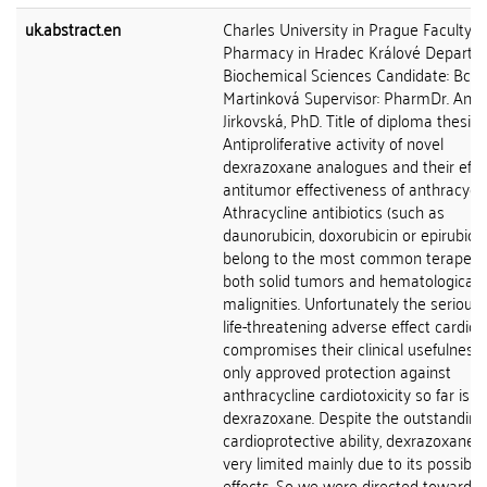
uk.abstract.en
Charles University in Prague Faculty o
Pharmacy in Hradec Králové Departm
Biochemical Sciences Candidate: Bc. P
Martinková Supervisor: PharmDr. Ann
Jirkovská, PhD. Title of diploma thesis:
Antiproliferative activity of novel
dexrazoxane analogues and their effe
antitumor effectiveness of anthracycl
Athracycline antibiotics (such as
daunorubicin, doxorubicin or epirubicin
belong to the most common terapeuti
both solid tumors and hematological
malignities. Unfortunately the serious
life-threatening adverse effect cardioto
compromises their clinical usefulness.
only approved protection against
anthracycline cardiotoxicity so far is
dexrazoxane. Despite the outstanding
cardioprotective ability, dexrazoxane u
very limited mainly due to its possible
effects. So we were directed towards