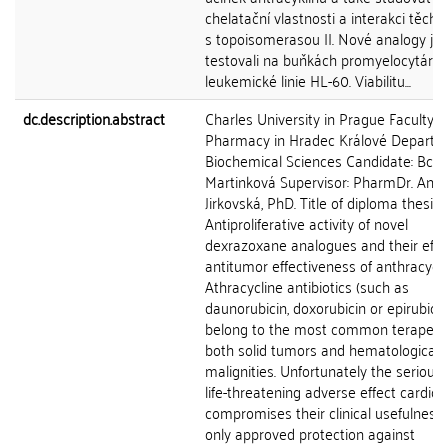
chelatační vlastnosti a interakci těcht
s topoisomerasou II. Nové analogy js
testovali na buňkách promyelocytární
leukemické linie HL-60. Viabilitu...
dc.description.abstract
Charles University in Prague Faculty o
Pharmacy in Hradec Králové Departm
Biochemical Sciences Candidate: Bc. P
Martinková Supervisor: PharmDr. Ann
Jirkovská, PhD. Title of diploma thesis:
Antiproliferative activity of novel
dexrazoxane analogues and their effe
antitumor effectiveness of anthracycl
Athracycline antibiotics (such as
daunorubicin, doxorubicin or epirubicin
belong to the most common terapeuti
both solid tumors and hematological
malignities. Unfortunately the serious
life-threatening adverse effect cardioto
compromises their clinical usefulness.
only approved protection against