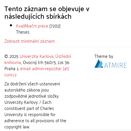
Tento záznam se objevuje v
následujících sbírkách
Kvalifikační práce
[7202]
Theses
Zobrazit minimální záznam
© 2025
Univerzita Karlova
,
Ústřední
Theme by
knihovna
, Ovocný trh 560/5, 116 36
Praha 1;
email: admin-repozitar [at]
cuni.cz
Za dodržení všech ustanovení
autorského zákona jsou
zodpovědné jednotlivé složky
Univerzity Karlovy. / Each
constituent part of Charles
University is responsible for
adherence to all provisions of the
copyright law.