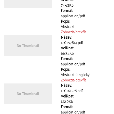
74.63Kb
Formát:
application/pdf
Popis:
Abstrakt
Zobrazit/
otevřít
Název:
120157814.pdf
Velikost:
66.34Kb
Formát:
application/pdf
Popis:
Abstrakt (anglicky)
Zobrazit/
otevřít
Název:
120161229.pdf
Velikost:
122.0Kb
Formát:
application/pdf