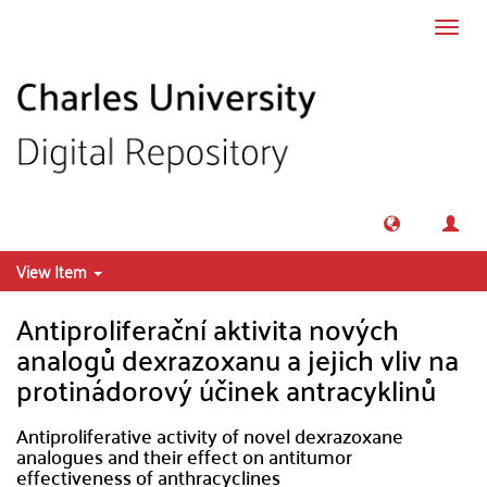
Skip to main content
Toggl
navig
View Item
Antiproliferační aktivita nových
analogů dexrazoxanu a jejich vliv na
protinádorový účinek antracyklinů
Antiproliferative activity of novel dexrazoxane
analogues and their effect on antitumor
effectiveness of anthracyclines