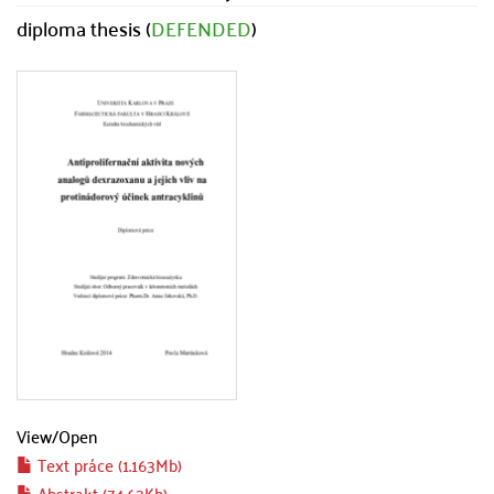
diploma thesis (
DEFENDED
)
View/
Open
Text práce (1.163Mb)
Abstrakt (74.63Kb)