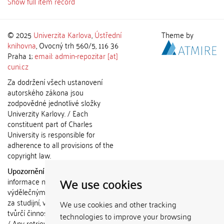
Show full item record
© 2025
Univerzita Karlova
,
Ústřední
Theme by
knihovna
, Ovocný trh 560/5, 116 36
Praha 1;
email: admin-repozitar [at]
cuni.cz
Za dodržení všech ustanovení
autorského zákona jsou
zodpovědné jednotlivé složky
Univerzity Karlovy. / Each
constituent part of Charles
University is responsible for
adherence to all provisions of the
copyright law.
Upozornění / Notice:
Získané
We use cookies
informace nemohou být použity k
výdělečným účelům nebo vydávány
za studijní, vědeckou nebo jinou
We use cookies and other tracking
tvůrčí činnost jiné osoby než autora.
technologies to improve your browsing
/ Any retrieved information shall not