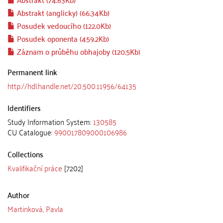
Abstrakt (anglicky) (66.34Kb)
Posudek vedoucího (122.0Kb)
Posudek oponenta (459.2Kb)
Záznam o průběhu obhajoby (120.5Kb)
Permanent link
http://hdl.handle.net/20.500.11956/64135
Identifiers
Study Information System:
130585
CU Catalogue:
990017809000106986
Collections
Kvalifikační práce
[7202]
Author
Martinková, Pavla