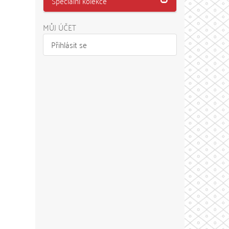
Speciální kolekce
MŮJ ÚČET
Přihlásit se