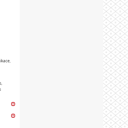
ikace,
s,
s