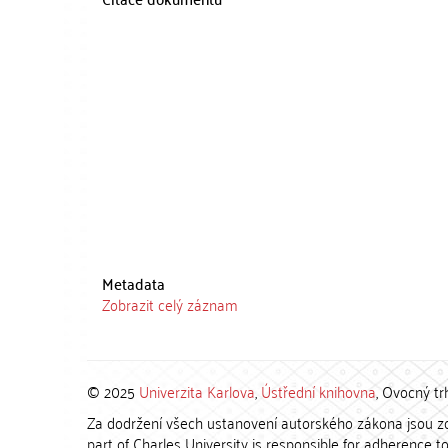
Metadata
Zobrazit celý záznam
© 2025
Univerzita Karlova
,
Ústřední knihovna
, Ovocný tr
Za dodržení všech ustanovení autorského zákona jsou zod
part of Charles University is responsible for adherence to 