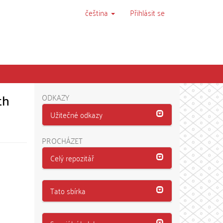
čeština
Přihlásit se
th
ODKAZY
Užitečné odkazy
PROCHÁZET
Celý repozitář
Tato sbírka