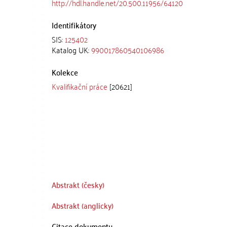
http://hdl.handle.net/20.500.11956/64120
Identifikátory
SIS:
125402
Katalog UK:
990017860540106986
Kolekce
Kvalifikační práce
[20621]
Abstrakt (česky)
Abstrakt (anglicky)
Citace dokumentu