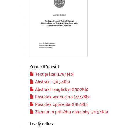
Zobrazit/
otevřít
Text práce (1.754Mb)
Abstrakt (305.4Kb)
Abstrakt (anglicky) (150.2Kb)
Posudek vedoucího (272.7Kb)
Posudek oponenta (181.6Kb)
Záznam o průběhu obhajoby (70.54Kb)
Trvalý odkaz