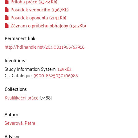
Příloha práce (93.44Kb)
Posudek vedoucího (136.7Kb)
Posudek oponenta (214.1Kb)
Záznam o průběhu obhajoby (151.2Kb)
Permanent link
http://hdl.handle.net/20.500.11956/63916
Identifiers
Study Information System:
145382
CU Catalogue:
990018625030106986
Collections
Kvalifikační práce
[7488]
Author
Severová, Petra
Advisor