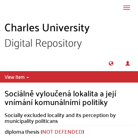
Skip to main content
Toggl
navig
View Item
Sociálně vyloučená lokalita a její
vnímání komunálními politiky
Socially excluded locality and its perception by
municipality politicans
diploma thesis (
NOT DEFENDED
)