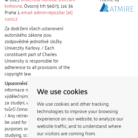
knihovna
, Ovocný trh 560/5, 116 36
Praha 1;
email: admin-repozitar [at]
cuni.cz
Za dodržení všech ustanovení
autorského zákona jsou
zodpovědné jednotlivé složky
Univerzity Karlovy. / Each
constituent part of Charles
University is responsible for
adherence to all provisions of the
copyright law.
Upozornění / Notice:
Získané
We use cookies
informace nemohou být použity k
výdělečným účelům nebo vydávány
za studijní, vědeckou nebo jinou
We use cookies and other tracking
tvůrčí činnost jiné osoby než autora.
technologies to improve your browsing
/ Any retrieved information shall not
experience on our website, to analyze our
be used for any commercial
website traffic, and to understand where
purposes or claimed as results of
our visitors are coming from.
studying, scientific or any other