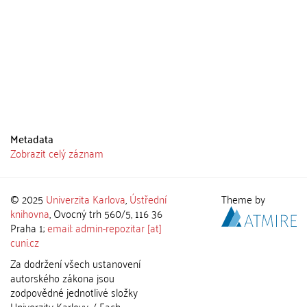
Metadata
Zobrazit celý záznam
© 2025
Univerzita Karlova
,
Ústřední
Theme by
knihovna
, Ovocný trh 560/5, 116 36
Praha 1;
email: admin-repozitar [at]
cuni.cz
Za dodržení všech ustanovení
autorského zákona jsou
zodpovědné jednotlivé složky
Univerzity Karlovy. / Each