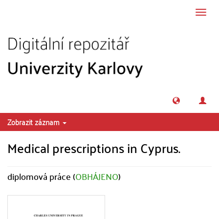
Přeskočit na obsah
Přepn
navig
Zobrazit záznam
Medical prescriptions in Cyprus.
diplomová práce (
OBHÁJENO
)