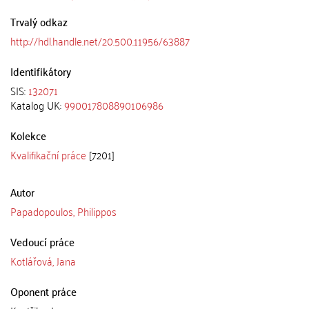
Trvalý odkaz
http://hdl.handle.net/20.500.11956/63887
Identifikátory
SIS:
132071
Katalog UK:
990017808890106986
Kolekce
Kvalifikační práce
[7201]
Autor
Papadopoulos, Philippos
Vedoucí práce
Kotlářová, Jana
Oponent práce