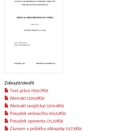
Zobrazit/
otevřít
Text práce (956.7Kb)
Abstrakt (209.8Kb)
Abstrakt (anglicky) (209.9Kb)
Posudek vedoucího (65.62Kb)
Posudek oponenta (71.20Kb)
Záznam o průběhu obhajoby (117.5Kb)