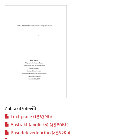
Zobrazit/
otevřít
Text práce (1.563Mb)
Abstrakt (anglicky) (45.80Kb)
Posudek vedoucího (458.2Kb)