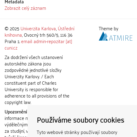
Metadata
Zobrazit celý záznam
© 2025
Univerzita Karlova
,
Ústřední
Theme by
knihovna
, Ovocný trh 560/5, 116 36
Praha 1;
email: admin-repozitar [at]
cuni.cz
Za dodržení všech ustanovení
autorského zákona jsou
zodpovědné jednotlivé složky
Univerzity Karlovy. / Each
constituent part of Charles
University is responsible for
adherence to all provisions of the
copyright law.
Upozornění / Notice:
Získané
Používáme soubory cookies
informace nemohou být použity k
výdělečným účelům nebo vydávány
za studijní, vědeckou nebo jinou
Tyto webové stránky používají soubory
tvůrčí činnost jiné osoby než autora.