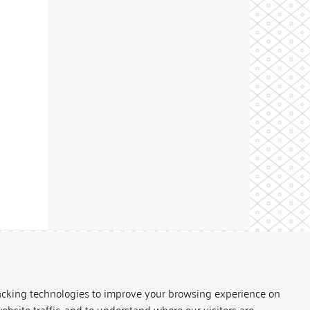
Theme by
acking technologies to improve your browsing experience on
ebsite traffic, and to understand where our visitors are