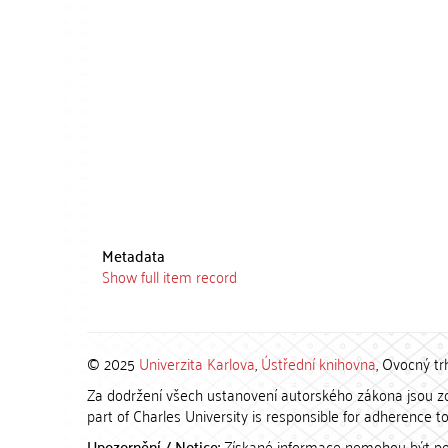
Metadata
Show full item record
© 2025
Univerzita Karlova
,
Ústřední knihovna
, Ovocný tr
Za dodržení všech ustanovení autorského zákona jsou zod
part of Charles University is responsible for adherence to 
Upozornění / Notice:
Získané informace nemohou být po