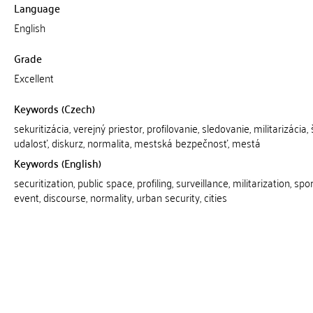
Language
English
Grade
Excellent
Keywords (Czech)
sekuritizácia, verejný priestor, profilovanie, sledovanie, militarizácia,
udalosť, diskurz, normalita, mestská bezpečnosť, mestá
Keywords (English)
securitization, public space, profiling, surveillance, militarization, spo
event, discourse, normality, urban security, cities