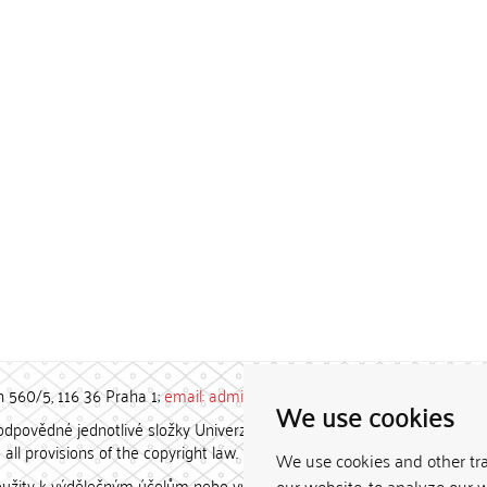
h 560/5, 116 36 Praha 1;
email: admin-repozitar [at] cuni.cz
We use cookies
povědné jednotlivé složky Univerzity Karlovy. / Each constituent
all provisions of the copyright law.
We use cookies and other tr
užity k výdělečným účelům nebo vydávány za studijní, vědeckou
our website, to analyze our w