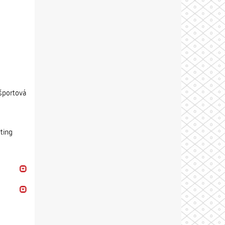
 športová
rting