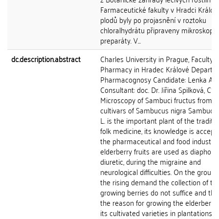
Farmaceutické fakulty v Hradci Králové
plodů byly po projasnění v roztoku
chloralhydrátu připraveny mikroskopi
preparáty. V...
dc.description.abstract
Charles University in Prague, Faculty o
Pharmacy in Hradec Králové Departm
Pharmacognosy Candidate: Lenka Ap
Consultant: doc. Dr. Jiřina Spilková, CSc
Microscopy of Sambuci fructus from
cultivars of Sambucus nigra Sambucus
L. is the important plant of the traditi
folk medicine, its knowledge is accept
the pharmaceutical and food industry.
elderberry fruits are used as diaphoret
diuretic, during the migraine and
neurological difficulties. On the ground
the rising demand the collection of the
growing berries do not suffice and that
the reason for growing the elderberry
its cultivated varieties in plantations. 