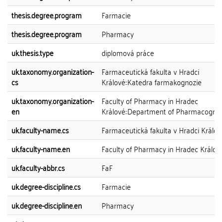
thesis.degree.program
Farmacie
thesis.degree.program
Pharmacy
uk.thesis.type
diplomová práce
uk.taxonomy.organization-
Farmaceutická fakulta v Hradci
cs
Králové::Katedra farmakognozie
uk.taxonomy.organization-
Faculty of Pharmacy in Hradec
en
Králové::Department of Pharmacogno
uk.faculty-name.cs
Farmaceutická fakulta v Hradci Králov
uk.faculty-name.en
Faculty of Pharmacy in Hradec Králov
uk.faculty-abbr.cs
FaF
uk.degree-discipline.cs
Farmacie
uk.degree-discipline.en
Pharmacy