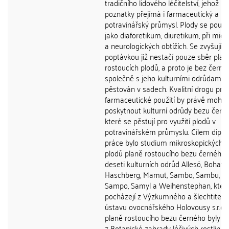
tradičního lidového léčitelství, jehož
poznatky přejímá i farmaceutický a
potravinářský průmysl. Plody se použív
jako diaforetikum, diuretikum, při mig
a neurologických obtížích. Se zvyšující
poptávkou již nestačí pouze sběr plan
rostoucích plodů, a proto je bez černý
společně s jeho kulturními odrůdami
pěstován v sadech. Kvalitní drogu pro
farmaceutické použití by právě mohly
poskytnout kulturní odrůdy bezu čern
které se pěstují pro využití plodů v
potravinářském průmyslu. Cílem dipl
práce bylo studium mikroskopických 
plodů planě rostoucího bezu černého 
deseti kulturních odrůd Allesö, Bohatka
Haschberg, Mamut, Sambo, Sambu, S
Sampo, Samyl a Weihenstephan, kter
pocházejí z Výzkumného a šlechtitels
ústavu ovocnářského Holovousy s.r.o. 
planě rostoucího bezu černého byly z
z Botanické zahrady léčivých rostlin