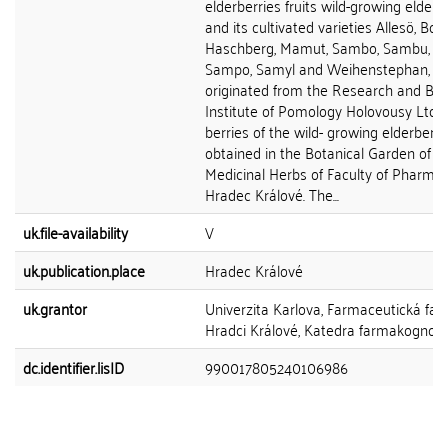
elderberries fruits wild-growing elderb
and its cultivated varieties Allesö, Boh
Haschberg, Mamut, Sambo, Sambu, S
Sampo, Samyl and Weihenstephan, w
originated from the Research and Br
Institute of Pomology Holovousy Ltd. 
berries of the wild- growing elderberr
obtained in the Botanical Garden of
Medicinal Herbs of Faculty of Pharmac
Hradec Králové. The...
uk.file-availability
V
uk.publication.place
Hradec Králové
uk.grantor
Univerzita Karlova, Farmaceutická faku
Hradci Králové, Katedra farmakognozi
dc.identifier.lisID
990017805240106986