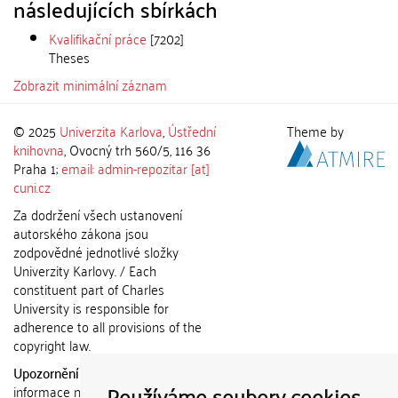
následujících sbírkách
Kvalifikační práce
[7202]
Theses
Zobrazit minimální záznam
© 2025
Univerzita Karlova
,
Ústřední
Theme by
knihovna
, Ovocný trh 560/5, 116 36
Praha 1;
email: admin-repozitar [at]
cuni.cz
Za dodržení všech ustanovení
autorského zákona jsou
zodpovědné jednotlivé složky
Univerzity Karlovy. / Each
constituent part of Charles
University is responsible for
adherence to all provisions of the
copyright law.
Upozornění / Notice:
Získané
Používáme soubory cookies
informace nemohou být použity k