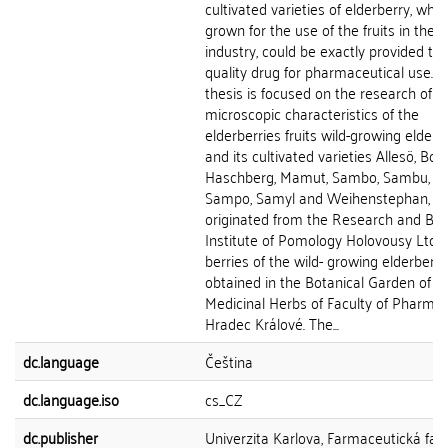
cultivated varieties of elderberry, whic
grown for the use of the fruits in the 
industry, could be exactly provided th
quality drug for pharmaceutical use. 
thesis is focused on the research of t
microscopic characteristics of the
elderberries fruits wild-growing elderb
and its cultivated varieties Allesö, Boh
Haschberg, Mamut, Sambo, Sambu, S
Sampo, Samyl and Weihenstephan, w
originated from the Research and Br
Institute of Pomology Holovousy Ltd. 
berries of the wild- growing elderberr
obtained in the Botanical Garden of
Medicinal Herbs of Faculty of Pharmac
Hradec Králové. The...
dc.language
Čeština
dc.language.iso
cs_CZ
dc.publisher
Univerzita Karlova, Farmaceutická faku