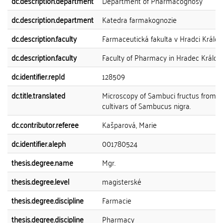
dc.description.department
Department of Pharmacognosy
dc.description.department
Katedra farmakognozie
dc.description.faculty
Farmaceutická fakulta v Hradci Králov
dc.description.faculty
Faculty of Pharmacy in Hradec Králov
dc.identifier.repId
128509
dc.title.translated
Microscopy of Sambuci fructus from
cultivars of Sambucus nigra.
dc.contributor.referee
Kašparová, Marie
dc.identifier.aleph
001780524
thesis.degree.name
Mgr.
thesis.degree.level
magisterské
thesis.degree.discipline
Farmacie
thesis.degree.discipline
Pharmacy