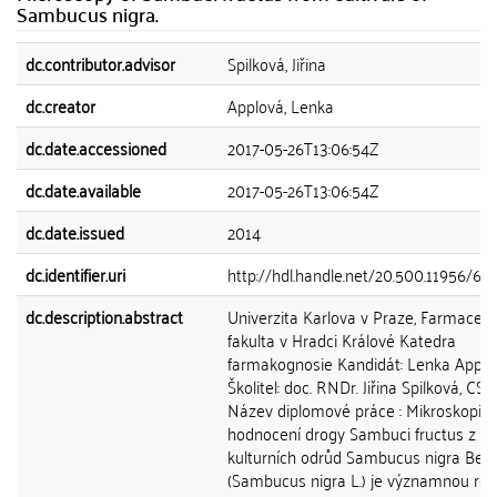
Sambucus nigra.
dc.contributor.advisor
Spilková, Jiřina
dc.creator
Applová, Lenka
dc.date.accessioned
2017-05-26T13:06:54Z
dc.date.available
2017-05-26T13:06:54Z
dc.date.issued
2014
dc.identifier.uri
http://hdl.handle.net/20.500.11956/63
dc.description.abstract
Univerzita Karlova v Praze, Farmaceut
fakulta v Hradci Králové Katedra
farmakognosie Kandidát: Lenka Applo
Školitel: doc. RNDr. Jiřina Spilková, CSc.
Název diplomové práce : Mikroskopic
hodnocení drogy Sambuci fructus z
kulturních odrůd Sambucus nigra Bez
(Sambucus nigra L.) je významnou ros