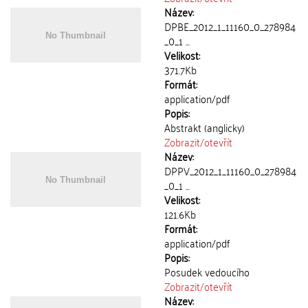
Název:
DPBE_2012_1_11160_0_278984
_0_1 ...
Velikost:
371.7Kb
Formát:
application/pdf
Popis:
Abstrakt (anglicky)
Zobrazit/
otevřít
Název:
DPPV_2012_1_11160_0_278984
_0_1 ...
Velikost:
121.6Kb
Formát:
application/pdf
Popis:
Posudek vedoucího
Zobrazit/
otevřít
Název: