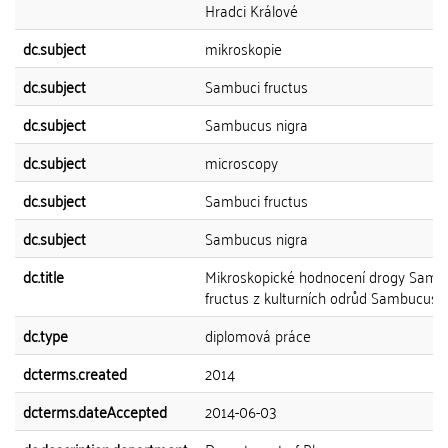
Hradci Králové
dc.subject
mikroskopie
dc.subject
Sambuci fructus
dc.subject
Sambucus nigra
dc.subject
microscopy
dc.subject
Sambuci fructus
dc.subject
Sambucus nigra
dc.title
Mikroskopické hodnocení drogy Samb
fructus z kulturních odrůd Sambucus n
dc.type
diplomová práce
dcterms.created
2014
dcterms.dateAccepted
2014-06-03