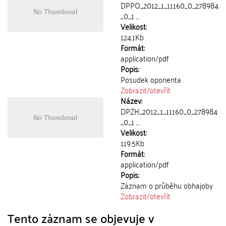
DPPO_2012_1_11160_0_278984
_0_1 ...
Velikost:
124.1Kb
Formát:
application/pdf
Popis:
Posudek oponenta
Zobrazit/
otevřít
Název:
DPZH_2012_1_11160_0_278984
_0_1 ...
Velikost:
119.5Kb
Formát:
application/pdf
Popis:
Záznam o průběhu obhajoby
Zobrazit/
otevřít
Tento záznam se objevuje v