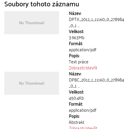
Soubory tohoto záznamu
Název:
DPTX_2012_1_11160_0_278984
_0_1 ...
Velikost:
3.963Mb
Formát:
application/pdf
Popis:
Text práce
Zobrazit/
otevřít
Název:
DPBC_2012_1_11160_0_278984
_0_1 ...
Velikost:
450.4Kb
Formát:
application/pdf
Popis:
Abstrakt
Zobrazit/
otevřít