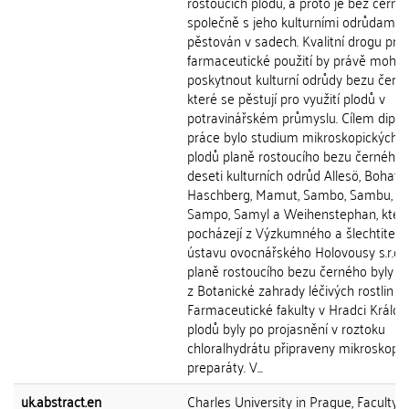
rostoucích plodů, a proto je bez černý
společně s jeho kulturními odrůdami
pěstován v sadech. Kvalitní drogu pro
farmaceutické použití by právě mohly
poskytnout kulturní odrůdy bezu čern
které se pěstují pro využití plodů v
potravinářském průmyslu. Cílem dipl
práce bylo studium mikroskopických 
plodů planě rostoucího bezu černého 
deseti kulturních odrůd Allesö, Bohatka
Haschberg, Mamut, Sambo, Sambu, S
Sampo, Samyl a Weihenstephan, kter
pocházejí z Výzkumného a šlechtitels
ústavu ovocnářského Holovousy s.r.o. 
planě rostoucího bezu černého byly z
z Botanické zahrady léčivých rostlin
Farmaceutické fakulty v Hradci Králové
plodů byly po projasnění v roztoku
chloralhydrátu připraveny mikroskopi
preparáty. V...
uk.abstract.en
Charles University in Prague, Faculty o