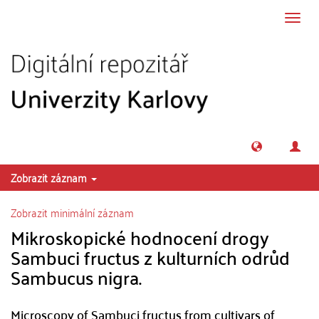
Přeskočit na obsah
Přepn
navig
Zobrazit záznam
Zobrazit minimální záznam
Mikroskopické hodnocení drogy
Sambuci fructus z kulturních odrůd
Sambucus nigra.
Microscopy of Sambuci fructus from cultivars of