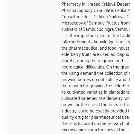
Pharmacy in Hradec Králové Departm
Pharmacognosy Candidate: Lenka Ap
Consultant: doc. Dr. Jiřina Spilková, CSc
Microscopy of Sambuci fructus from
cultivars of Sambucus nigra Sambucus
L. is the important plant of the traditi
folk medicine, its knowledge is accept
the pharmaceutical and food industry.
elderberry fruits are used as diaphoret
diuretic, during the migraine and
neurological difficulties. On the ground
the rising demand the collection of the
growing berries do not suffice and that
the reason for growing the elderberry
its cultivated varieties in plantations. 
cultivated varieties of elderberry, whic
grown for the use of the fruits in the 
industry, could be exactly provided th
quality drug for pharmaceutical use. 
thesis is focused on the research of t
microscopic characteristics of the