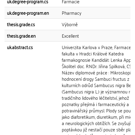
uk.degree-program.cs
Farmacie
uk.degree-program.en
Pharmacy
thesis.grade.cs
Výborně
thesis.grade.en
Excellent
uk.abstract.cs
Univerzita Karlova v Praze, Farmaceut
fakulta v Hradci Králové Katedra
farmakognosie Kandidát: Lenka Applo
Školitel: doc. RNDr. Jiřina Spilková, CSc.
Název diplomové práce : Mikroskopic
hodnocení drogy Sambuci fructus z
kulturních odrůd Sambucus nigra Bez
(Sambucus nigra L.) je významnou ros
tradičního lidového léčitelství, jehož
poznatky přejímá i farmaceutický a
potravinářský průmysl. Plody se použív
jako diaforetikum, diuretikum, při mig
a neurologických obtížích. Se zvyšující
poptávkou již nestačí pouze sběr plan