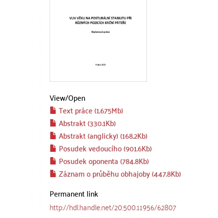
View/
Open
Text práce (1.675Mb)
Abstrakt (330.1Kb)
Abstrakt (anglicky) (168.2Kb)
Posudek vedoucího (901.6Kb)
Posudek oponenta (784.8Kb)
Záznam o průběhu obhajoby (447.8Kb)
Permanent link
http://hdl.handle.net/20.500.11956/62807