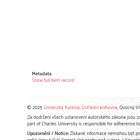
Metadata
Show full item record
© 2025
Univerzita Karlova
,
Ústřední knihovna
, Ovocný tr
Za dodržení všech ustanovení autorského zákona jsou zod
part of Charles University is responsible for adherence to 
Upozornění / Notice:
Získané informace nemohou být po
nebo jinou tvůrčí činnost jiné osoby než autora. / Any r