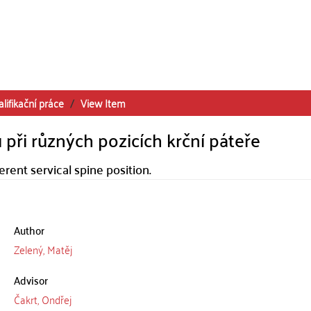
alifikační práce
View Item
u při různých pozicích krční páteře
ferent servical spine position.
Author
Zelený, Matěj
Advisor
Čakrt, Ondřej