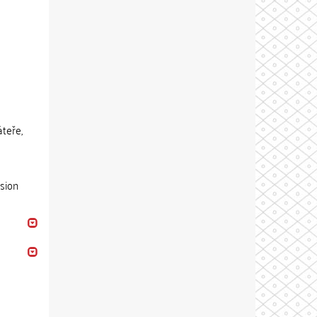
áteře,
nsion