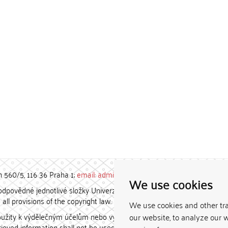
h 560/5, 116 36 Praha 1;
email: admin-repozitar [at] cuni.cz
We use cookies
povědné jednotlivé složky Univerzity Karlovy. / Each constituent
all provisions of the copyright law.
We use cookies and other tr
užity k výdělečným účelům nebo vydávány za studijní, vědeckou
our website, to analyze our w
etrieved information shall not be used for any commercial purposes