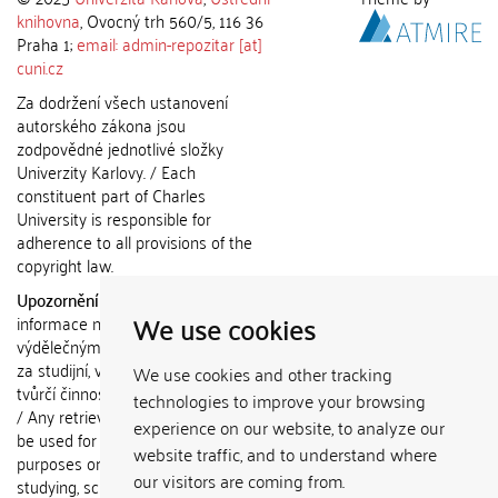
knihovna
, Ovocný trh 560/5, 116 36
Praha 1;
email: admin-repozitar [at]
cuni.cz
Za dodržení všech ustanovení
autorského zákona jsou
zodpovědné jednotlivé složky
Univerzity Karlovy. / Each
constituent part of Charles
University is responsible for
adherence to all provisions of the
copyright law.
Upozornění / Notice:
Získané
We use cookies
informace nemohou být použity k
výdělečným účelům nebo vydávány
za studijní, vědeckou nebo jinou
We use cookies and other tracking
tvůrčí činnost jiné osoby než autora.
technologies to improve your browsing
/ Any retrieved information shall not
experience on our website, to analyze our
be used for any commercial
website traffic, and to understand where
purposes or claimed as results of
our visitors are coming from.
studying, scientific or any other