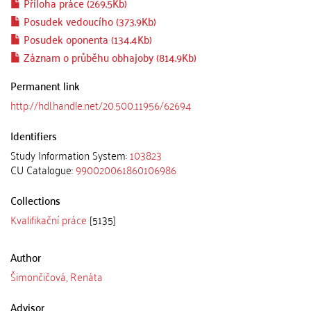
Příloha práce (269.5Kb)
Posudek vedoucího (373.9Kb)
Posudek oponenta (134.4Kb)
Záznam o průběhu obhajoby (814.9Kb)
Permanent link
http://hdl.handle.net/20.500.11956/62694
Identifiers
Study Information System:
103823
CU Catalogue:
990020061860106986
Collections
Kvalifikační práce
[5135]
Author
Šimončičová, Renáta
Advisor