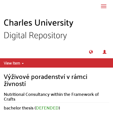
Skip to main content
Toggl
navig
View Item
Výživové poradenství v rámci
živností
Nutritional Consultancy within the Framework of
Crafts
bachelor thesis (
DEFENDED
)