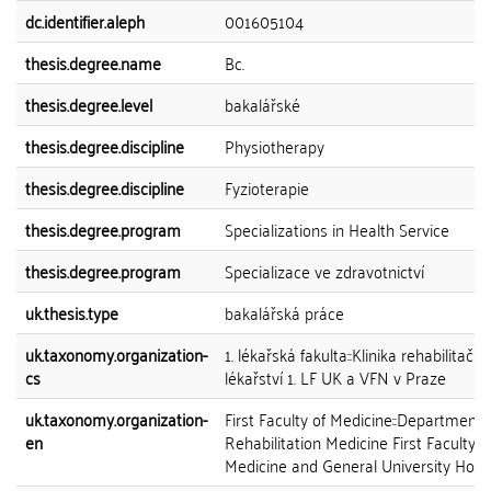
dc.identifier.aleph
001605104
thesis.degree.name
Bc.
thesis.degree.level
bakalářské
thesis.degree.discipline
Physiotherapy
thesis.degree.discipline
Fyzioterapie
thesis.degree.program
Specializations in Health Service
thesis.degree.program
Specializace ve zdravotnictví
uk.thesis.type
bakalářská práce
uk.taxonomy.organization-
1. lékařská fakulta::Klinika rehabilitační
cs
lékařství 1. LF UK a VFN v Praze
uk.taxonomy.organization-
First Faculty of Medicine::Department 
en
Rehabilitation Medicine First Faculty o
Medicine and General University Hospi