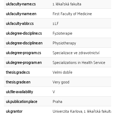
uk.faculty-name.cs
1. lékařská fakulta
uk.faculty-name.en
First Faculty of Medicine
uk.faculty-abbr.cs
1.LF
uk.degree-discipline.cs
Fyzioterapie
uk.degree-discipline.en
Physiotherapy
uk.degree-program.cs
Specializace ve zdravotnictví
uk.degree-program.en
Specializations in Health Service
thesis.grade.cs
Velmi dobře
thesis.grade.en
Very good
uk.file-availability
V
uk.publication.place
Praha
uk.grantor
Univerzita Karlova, 1. lékařská fakulta, 