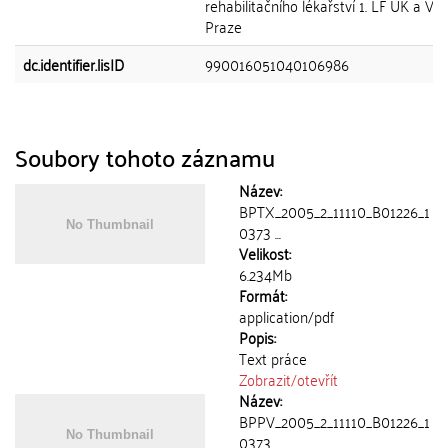
rehabilitačního lékařství 1. LF UK a VF
Praze
dc.identifier.lisID
990016051040106986
Soubory tohoto záznamu
Název:
BPTX_2005_2_11110_B01226_1
0373 ...
Velikost:
6.234Mb
Formát:
application/pdf
Popis:
Text práce
Zobrazit/
otevřít
Název:
BPPV_2005_2_11110_B01226_1
0373 ...