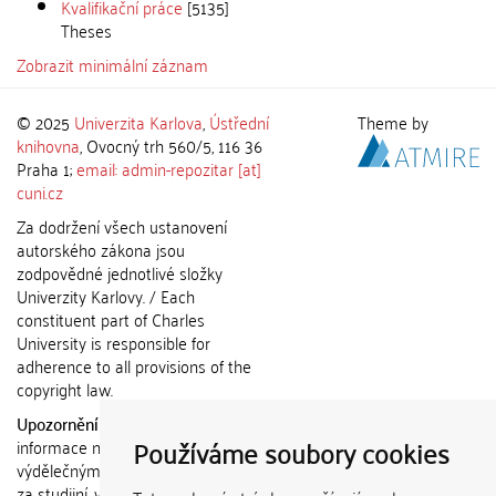
Kvalifikační práce
[5135]
Theses
Zobrazit minimální záznam
© 2025
Univerzita Karlova
,
Ústřední
Theme by
knihovna
, Ovocný trh 560/5, 116 36
Praha 1;
email: admin-repozitar [at]
cuni.cz
Za dodržení všech ustanovení
autorského zákona jsou
zodpovědné jednotlivé složky
Univerzity Karlovy. / Each
constituent part of Charles
University is responsible for
adherence to all provisions of the
copyright law.
Upozornění / Notice:
Získané
Používáme soubory cookies
informace nemohou být použity k
výdělečným účelům nebo vydávány
za studijní, vědeckou nebo jinou