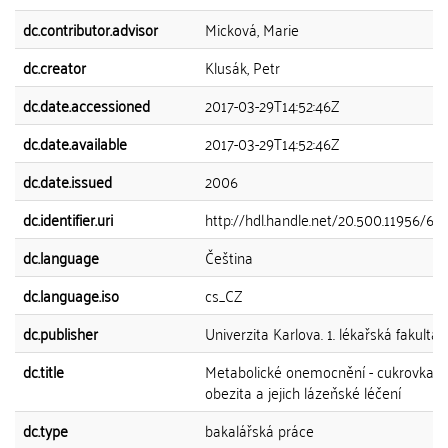
dc.contributor.advisor
Micková, Marie
dc.creator
Klusák, Petr
dc.date.accessioned
2017-03-29T14:52:46Z
dc.date.available
2017-03-29T14:52:46Z
dc.date.issued
2006
dc.identifier.uri
http://hdl.handle.net/20.500.11956/62
dc.language
Čeština
dc.language.iso
cs_CZ
dc.publisher
Univerzita Karlova. 1. lékařská fakulta
dc.title
Metabolické onemocnění - cukrovka, d
obezita a jejich lázeňské léčení
dc.type
bakalářská práce