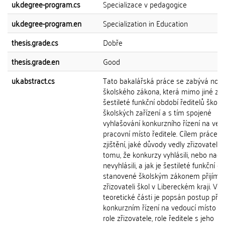
uk.degree-program.cs
Specializace v pedagogice
uk.degree-program.en
Specialization in Education
thesis.grade.cs
Dobře
thesis.grade.en
Good
uk.abstract.cs
Tato bakalářská práce se zabývá nov
školského zákona, která mimo jiné za
šestileté funkční období ředitelů škol a
školských zařízení a s tím spojené
vyhlašování konkurzního řízení na ved
pracovní místo ředitele. Cílem práce je
zjištění, jaké důvody vedly zřizovatele 
tomu, že konkurzy vyhlásili, nebo nao
nevyhlásili, a jak je šestileté funkční o
stanovené školským zákonem přijímá
zřizovateli škol v Libereckém kraji. V
teoretické části je popsán postup při
konkurzním řízení na vedoucí místo řed
role zřizovatele, role ředitele s jeho