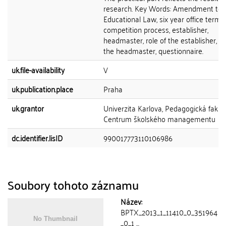
research. Key Words: Amendment to 
Educational Law, six year office term,
competition process, establisher,
headmaster, role of the establisher, ro
the headmaster, questionnaire.
uk.file-availability
V
uk.publication.place
Praha
uk.grantor
Univerzita Karlova, Pedagogická fakult
Centrum školského managementu
dc.identifier.lisID
990017773110106986
Soubory tohoto záznamu
Název:
BPTX_2013_1_11410_0_351964
_0_1 ...