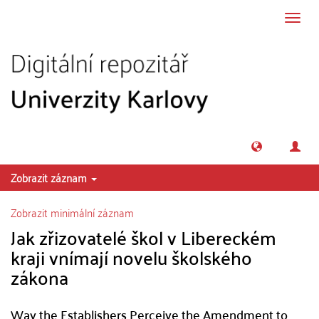
Přeskočit na obsah
Přepn
navig
Zobrazit záznam
Zobrazit minimální záznam
Jak zřizovatelé škol v Libereckém
kraji vnímají novelu školského
zákona
Way the Establishers Perceive the Amendment to