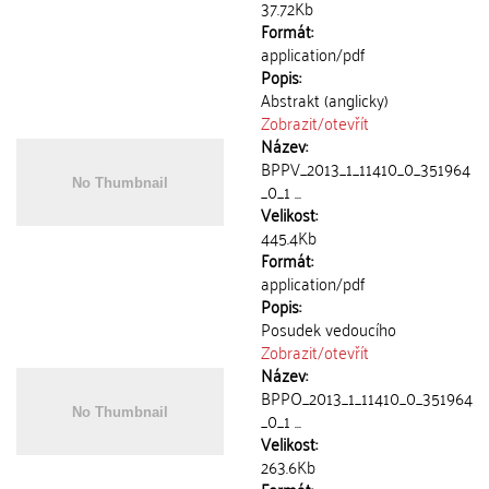
37.72Kb
Formát:
application/pdf
Popis:
Abstrakt (anglicky)
Zobrazit/
otevřít
Název:
BPPV_2013_1_11410_0_351964
_0_1 ...
Velikost:
445.4Kb
Formát:
application/pdf
Popis:
Posudek vedoucího
Zobrazit/
otevřít
Název:
BPPO_2013_1_11410_0_351964
_0_1 ...
Velikost:
263.6Kb