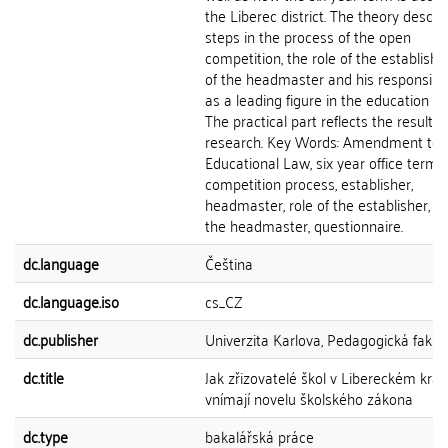
the Liberec district. The theory descri
steps in the process of the open
competition, the role of the establisher
of the headmaster and his responsibili
as a leading figure in the education s
The practical part reflects the results 
research. Key Words: Amendment to 
Educational Law, six year office term,
competition process, establisher,
headmaster, role of the establisher, ro
the headmaster, questionnaire.
dc.language
Čeština
dc.language.iso
cs_CZ
dc.publisher
Univerzita Karlova, Pedagogická fakul
dc.title
Jak zřizovatelé škol v Libereckém kraji
vnímají novelu školského zákona
dc.type
bakalářská práce