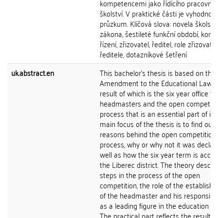
kompetencemi jako řídícího pracovník
školství. V praktické části je vyhodnoc
průzkum. Klíčová slova: novela školsk
zákona, šestileté funkční období, konk
řízení, zřizovatel, ředitel, role zřizovatel
ředitele, dotazníkové šetření
uk.abstract.en
This bachelor's thesis is based on the
Amendment to the Educational Law. 
result of which is the six year office t
headmasters and the open competiti
process that is an essential part of it.
main focus of the thesis is to find out 
reasons behind the open competition
process, why or why not it was declar
well as how the six year term is accep
the Liberec district. The theory descri
steps in the process of the open
competition, the role of the establisher
of the headmaster and his responsibili
as a leading figure in the education s
The practical part reflects the results 