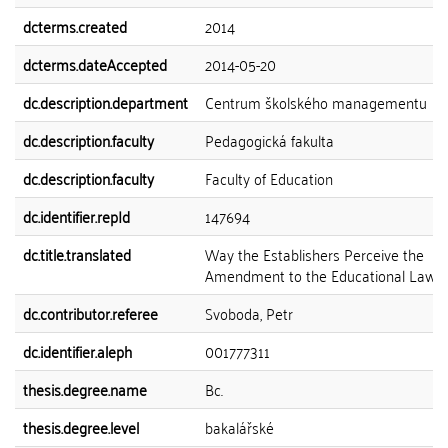
dcterms.created
2014
dcterms.dateAccepted
2014-05-20
dc.description.department
Centrum školského managementu
dc.description.faculty
Pedagogická fakulta
dc.description.faculty
Faculty of Education
dc.identifier.repId
147694
dc.title.translated
Way the Establishers Perceive the
Amendment to the Educational Law
dc.contributor.referee
Svoboda, Petr
dc.identifier.aleph
001777311
thesis.degree.name
Bc.
thesis.degree.level
bakalářské