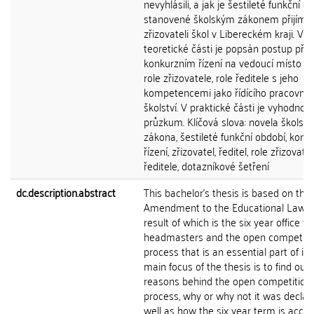
nevyhlásili, a jak je šestileté funkční o
stanovené školským zákonem přijímá
zřizovateli škol v Libereckém kraji. V
teoretické části je popsán postup při
konkurzním řízení na vedoucí místo řed
role zřizovatele, role ředitele s jeho
kompetencemi jako řídícího pracovník
školství. V praktické části je vyhodnoc
průzkum. Klíčová slova: novela školsk
zákona, šestileté funkční období, konk
řízení, zřizovatel, ředitel, role zřizovatel
ředitele, dotazníkové šetření
dc.description.abstract
This bachelor's thesis is based on the
Amendment to the Educational Law. 
result of which is the six year office t
headmasters and the open competiti
process that is an essential part of it.
main focus of the thesis is to find out 
reasons behind the open competition
process, why or why not it was declar
well as how the six year term is accep