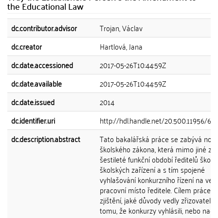
the Educational Law
dc.contributor.advisor
Trojan, Václav
dc.creator
Hartlová, Jana
dc.date.accessioned
2017-05-26T10:44:59Z
dc.date.available
2017-05-26T10:44:59Z
dc.date.issued
2014
dc.identifier.uri
http://hdl.handle.net/20.500.11956/62
dc.description.abstract
Tato bakalářská práce se zabývá nov
školského zákona, která mimo jiné za
šestileté funkční období ředitelů škol a
školských zařízení a s tím spojené
vyhlašování konkurzního řízení na ved
pracovní místo ředitele. Cílem práce je
zjištění, jaké důvody vedly zřizovatele 
tomu, že konkurzy vyhlásili, nebo nao