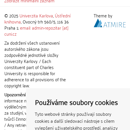
Zobrazit minimální záznam
© 2025
Univerzita Karlova
,
Ústřední
Theme by
knihovna
, Ovocný trh 560/5, 116 36
Praha 1;
email: admin-repozitar [at]
cuni.cz
Za dodržení všech ustanovení
autorského zákona jsou
zodpovědné jednotlivé složky
Univerzity Karlovy. / Each
constituent part of Charles
University is responsible for
adherence to all provisions of the
copyright law.
Upozornění / Notice:
Získané
Používáme soubory cookies
informace nemohou být použity k
výdělečným účelům nebo vydávány
za studijní, vědeckou nebo jinou
Tyto webové stránky používají soubory
tvůrčí činnost jiné osoby než autora.
cookies a další sledovací nástroje s cílem
/ Any retrieved information shall not
vylepšení uživatelského prostředí, analýzy