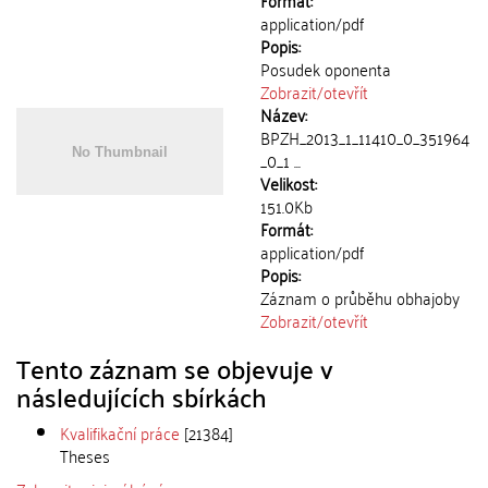
Formát:
application/pdf
Popis:
Posudek oponenta
Zobrazit/
otevřít
Název:
BPZH_2013_1_11410_0_351964
_0_1 ...
Velikost:
151.0Kb
Formát:
application/pdf
Popis:
Záznam o průběhu obhajoby
Zobrazit/
otevřít
Tento záznam se objevuje v
následujících sbírkách
Kvalifikační práce
[21384]
Theses