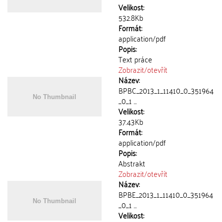
Velikost:
532.8Kb
Formát:
application/pdf
Popis:
Text práce
Zobrazit/
otevřít
Název:
BPBC_2013_1_11410_0_351964
_0_1 ...
Velikost:
37.43Kb
Formát:
application/pdf
Popis:
Abstrakt
Zobrazit/
otevřít
Název:
BPBE_2013_1_11410_0_351964
_0_1 ...
Velikost: