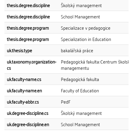
thesis.degree.discipline
Školský management
thesis.degree.discipline
School Management
thesis.degree.program
Specializace v pedagogice
thesis.degree.program
Specialization in Education
uk.thesis.type
bakalářská práce
uk.taxonomy.organization-
Pedagogická fakulta::Centrum školské
cs
managementu
uk.faculty-name.cs
Pedagogická fakulta
uk.faculty-name.en
Faculty of Education
uk.faculty-abbr.cs
PedF
uk.degree-discipline.cs
Školský management
uk.degree-discipline.en
School Management