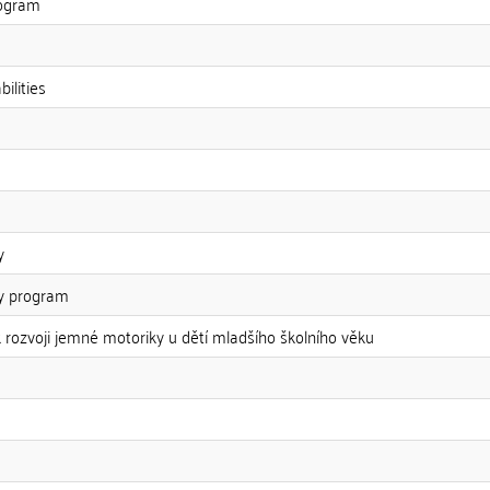
rogram
bilities
y
py program
k rozvoji jemné motoriky u dětí mladšího školního věku