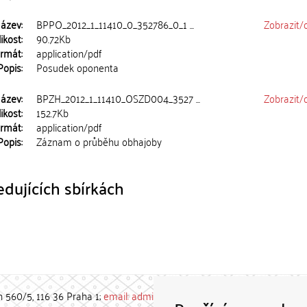
ázev:
BPPO_2012_1_11410_0_352786_0_1 ...
Zobrazit/
ikost:
90.72Kb
rmát:
application/pdf
Popis:
Posudek oponenta
ázev:
BPZH_2012_1_11410_OSZD004_3527 ...
Zobrazit/
ikost:
152.7Kb
rmát:
application/pdf
Popis:
Záznam o průběhu obhajoby
dujících sbírkách
h 560/5, 116 36 Praha 1;
email: admin-repozitar [at] cuni.cz