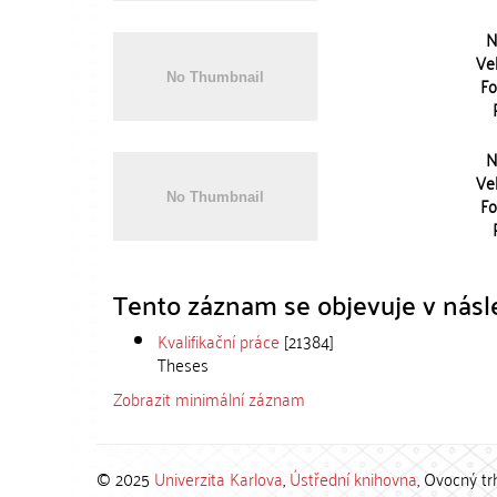
N
Vel
Fo
N
Vel
Fo
Tento záznam se objevuje v násle
Kvalifikační práce
[21384]
Theses
Zobrazit minimální záznam
© 2025
Univerzita Karlova
,
Ústřední knihovna
, Ovocný tr