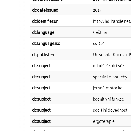
dc.date.issued
2015
dc.identifier.uri
http://hdl.handle.ne
dc.language
Čeština
dc.language.iso
cs_CZ
dc.publisher
Univerzita Karlova, 
dc.subject
mladší školní věk
dc.subject
specifické poruchy u
dc.subject
jemná motorika
dc.subject
kognitivní funkce
dc.subject
sociální dovednosti
dc.subject
ergoterapie