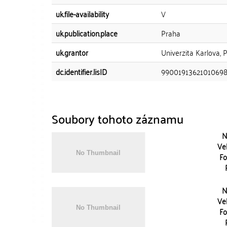
uk.file-availability
V
uk.publication.place
Praha
uk.grantor
Univerzita Karlova, 
dc.identifier.lisID
9900191362101069
Soubory tohoto záznamu
N
Vel
Fo
N
Vel
Fo