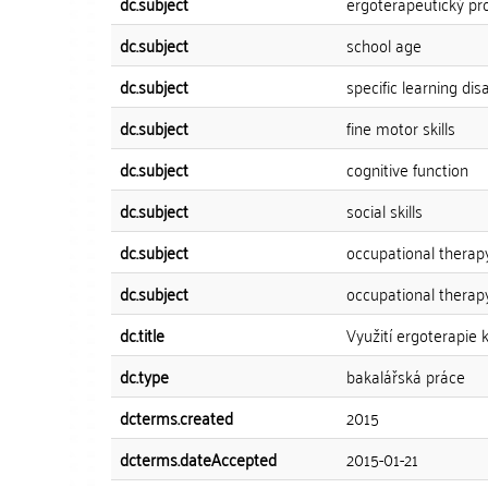
dc.subject
ergoterapeutický p
dc.subject
school age
dc.subject
specific learning disa
dc.subject
fine motor skills
dc.subject
cognitive function
dc.subject
social skills
dc.subject
occupational therap
dc.subject
occupational thera
dc.title
Využití ergoterapie 
dc.type
bakalářská práce
dcterms.created
2015
dcterms.dateAccepted
2015-01-21