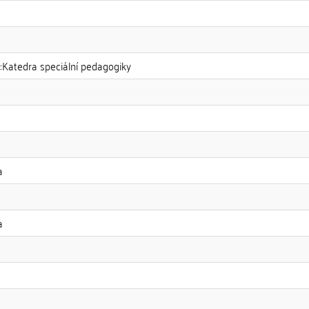
::Katedra speciální pedagogiky
a
a