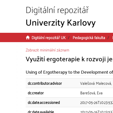
Přeskočit na obsah
Digitální repozitář UK
Pedagogická fakulta
Zobrazit minimální záznam
Využití ergoterapie k rozvoji 
Using of Ergotherapy to the Development of 
dc.contributor.advisor
Valešová Malecová,
dc.creator
Barešová, Eva
dc.date.accessioned
2017-05-26T10:23:53
dc.date.available
2017-05-26T10:23:53