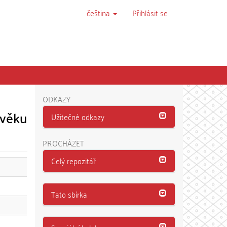
čeština
Přihlásit se
ODKAZY
 věku
Užitečné odkazy
PROCHÁZET
Celý repozitář
Tato sbírka