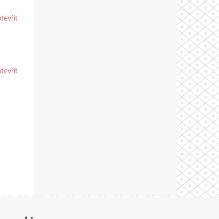
otevřít
otevřít
Theme by