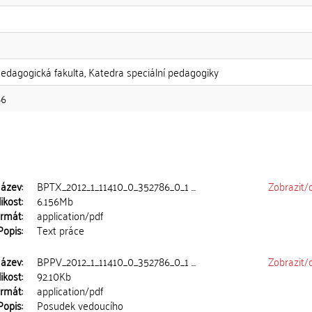
Pedagogická fakulta, Katedra speciální pedagogiky
86
ázev:
BPTX_2012_1_11410_0_352786_0_1 ...
Zobrazit/
ikost:
6.156Mb
rmát:
application/pdf
Popis:
Text práce
ázev:
BPPV_2012_1_11410_0_352786_0_1 ...
Zobrazit/
ikost:
92.10Kb
rmát:
application/pdf
Popis:
Posudek vedoucího