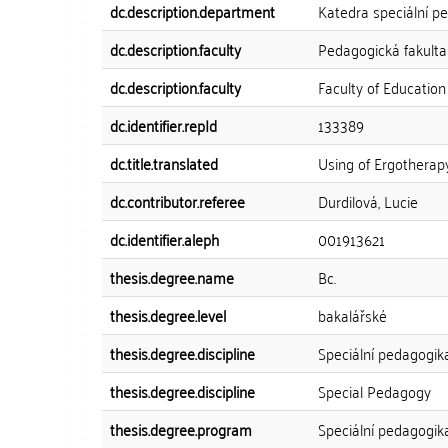
dc.description.department
Katedra speciální p
dc.description.faculty
Pedagogická fakulta
dc.description.faculty
Faculty of Education
dc.identifier.repId
133389
dc.title.translated
Using of Ergotherapy
dc.contributor.referee
Durdilová, Lucie
dc.identifier.aleph
001913621
thesis.degree.name
Bc.
thesis.degree.level
bakalářské
thesis.degree.discipline
Speciální pedagogik
thesis.degree.discipline
Special Pedagogy
thesis.degree.program
Speciální pedagogik