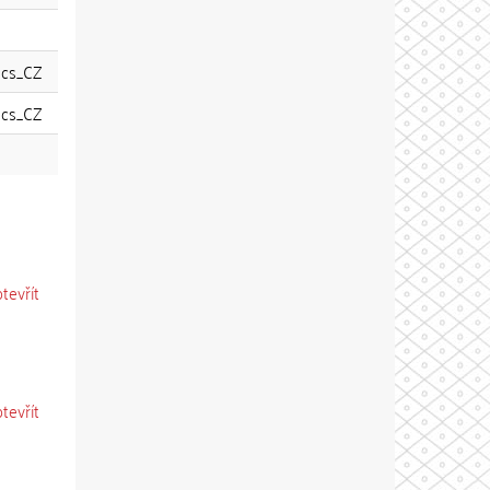
cs_CZ
cs_CZ
otevřít
otevřít