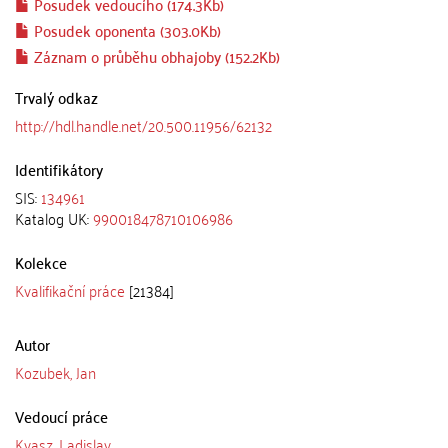
Posudek vedoucího (174.3Kb)
Posudek oponenta (303.0Kb)
Záznam o průběhu obhajoby (152.2Kb)
Trvalý odkaz
http://hdl.handle.net/20.500.11956/62132
Identifikátory
SIS:
134961
Katalog UK:
990018478710106986
Kolekce
Kvalifikační práce
[21384]
Autor
Kozubek, Jan
Vedoucí práce
Kvasz, Ladislav