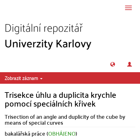
Přeskočit na obsah
Přepn
navig
Zobrazit záznam
Trisekce úhlu a duplicita krychle
pomocí speciálních křivek
Trisection of an angle and duplicity of the cube by
means of special curves
bakalářská práce (
OBHÁJENO
)