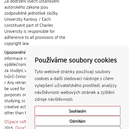
Za dodržení všech ustanovení
autorského zákona jsou
zodpovědné jednotlivé složky
Univerzity Karlovy. / Each
constituent part of Charles
University is responsible for
adherence to all provisions of the
copyright law.
Upozornění / Notice:
Získané
Používáme soubory cookies
informace nemohou být použity k
výdělečným účelům nebo vydávány
za studijní, vědeckou nebo jinou
Tyto webové stránky používají soubory
tvůrčí činnost jiné osoby než autora.
cookies a další sledovací nástroje s cílem
/ Any retrieved information shall not
vylepšení uživatelského prostředí, analýzy
be used for any commercial
návštěvnosti webových stránek a zjištění
purposes or claimed as results of
zdroje návštěvnosti.
studying, scientific or any other
creative activities of any person
Souhlasím
other than the author.
DSpace software
copyright © 2002-
Odmítám
2015
DuraSpace