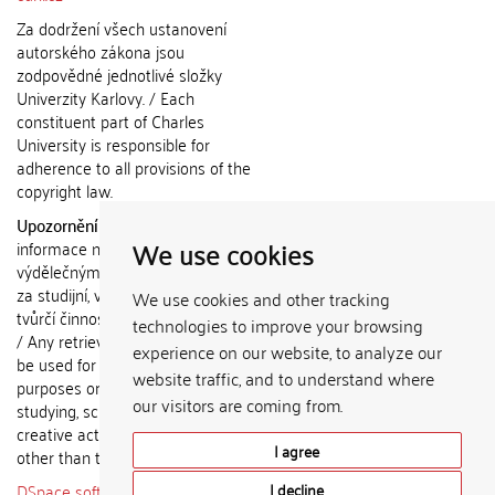
Za dodržení všech ustanovení
autorského zákona jsou
zodpovědné jednotlivé složky
Univerzity Karlovy. / Each
constituent part of Charles
University is responsible for
adherence to all provisions of the
copyright law.
Upozornění / Notice:
Získané
We use cookies
informace nemohou být použity k
výdělečným účelům nebo vydávány
za studijní, vědeckou nebo jinou
We use cookies and other tracking
tvůrčí činnost jiné osoby než autora.
technologies to improve your browsing
/ Any retrieved information shall not
experience on our website, to analyze our
be used for any commercial
website traffic, and to understand where
purposes or claimed as results of
our visitors are coming from.
studying, scientific or any other
creative activities of any person
I agree
other than the author.
DSpace software
copyright © 2002-
I decline