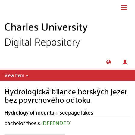
Skip to main content
Toggl
navig
View Item
Hydrologická bilance horských jezer
bez povrchového odtoku
Hydrology of mountain seepage lakes
bachelor thesis (
DEFENDED
)