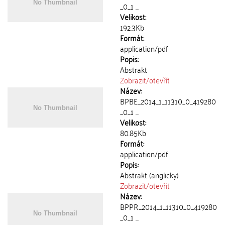
_0_1 ...
Velikost:
192.3Kb
Formát:
application/pdf
Popis:
Abstrakt
Zobrazit/
otevřít
Název:
BPBE_2014_1_11310_0_419280
_0_1 ...
Velikost:
80.85Kb
Formát:
application/pdf
Popis:
Abstrakt (anglicky)
Zobrazit/
otevřít
Název:
BPPR_2014_1_11310_0_419280
_0_1 ...