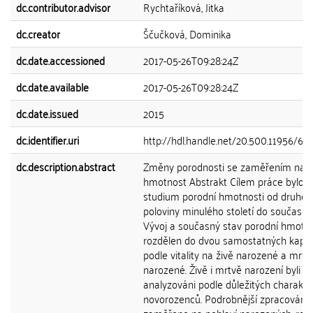
dc.contributor.advisor
Rychtaříková, Jitka
dc.creator
Ščučková, Dominika
dc.date.accessioned
2017-05-26T09:28:24Z
dc.date.available
2017-05-26T09:28:24Z
dc.date.issued
2015
dc.identifier.uri
http://hdl.handle.net/20.500.11956/61
dc.description.abstract
Změny porodnosti se zaměřením na p
hmotnost Abstrakt Cílem práce bylo
studium porodní hmotnosti od druhé
poloviny minulého století do současnos
Vývoj a současný stav porodní hmotno
rozdělen do dvou samostatných kapitol
podle vitality na živě narozené a mrtv
narozené. Živě i mrtvě narození byli
analyzováni podle důležitých charakter
novorozenců. Podrobnější zpracování 