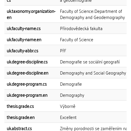
uk.taxonomy.organization-
Faculty of Science::Department of
en
Demography and Geodemography
uk.faculty-name.cs
Přírodovědecká fakulta
uk.faculty-name.en
Faculty of Science
uk.faculty-abbr.cs
PřF
uk.degree-discipline.cs
Demografie se sociální geografií
uk.degree-discipline.en
Demography and Social Geography
uk.degree-program.cs
Demografie
uk.degree-program.en
Demography
thesis.grade.cs
Výborně
thesis.grade.en
Excellent
uk.abstract.cs
Změny porodnosti se zaměřením na p