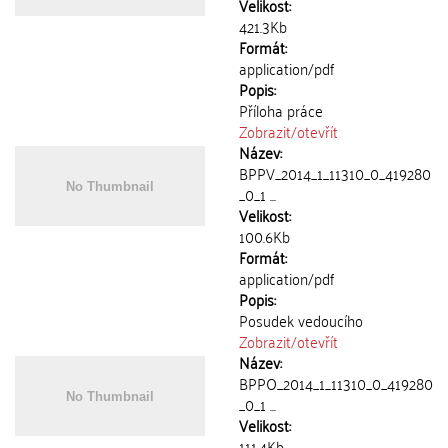
Velikost:
421.3Kb
Formát:
application/pdf
Popis:
Příloha práce
Zobrazit/
otevřít
Název:
BPPV_2014_1_11310_0_419280
_0_1 ...
Velikost:
100.6Kb
Formát:
application/pdf
Popis:
Posudek vedoucího
Zobrazit/
otevřít
Název:
BPPO_2014_1_11310_0_419280
_0_1 ...
Velikost:
111.4Kb