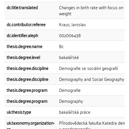
dc.title.translated
Changes in birth rate with focus on th
weight
dc.contributor.referee
Kraus, Jaroslav
dc.identifier.aleph
002006438
thesis.degree.name
Bc.
thesis.degree.level
bakalářské
thesis.degree.discipline
Demografie se sociální geografií
thesis.degree.discipline
Demography and Social Geography
thesis.degree.program
Demografie
thesis.degree.program
Demography
uk.thesis.type
bakalářská práce
uk.taxonomy.organization-
Přírodovědecká fakulta::Katedra demo
cs
a geodemografie