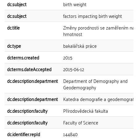
dc.subject
birth weight
dc.subject
factors impacting birth weight
dc.title
Změny porodnosti se zaměřením na p
hmotnost
dc.type
bakalářská práce
dcterms.created
2015
dcterms.dateAccepted
2015-06-12
dc.description.department
Department of Demography and
Geodemography
dc.description.department
Katedra demografie a geodemografie
dc.description.faculty
Přírodovědecká fakulta
dc.description.faculty
Faculty of Science
dc.identifier.repId
144840