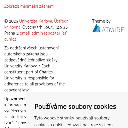
Zobrazit minimální záznam
© 2025
Univerzita Karlova
,
Ústřední
Theme by
knihovna
, Ovocný trh 560/5, 116 36
Praha 1;
email: admin-repozitar [at]
cuni.cz
Za dodržení všech ustanovení
autorského zákona jsou
zodpovědné jednotlivé složky
Univerzity Karlovy. / Each
constituent part of Charles
University is responsible for
adherence to all provisions of the
copyright law.
Upozornění / Notice:
Získané
Používáme soubory cookies
informace nemohou být použity k
výdělečným účelům nebo vydávány
za studijní, vědeckou nebo jinou
Tyto webové stránky používají soubory
tvůrčí činnost jiné osoby než autora.
cookies a další sledovací nástroje s cílem