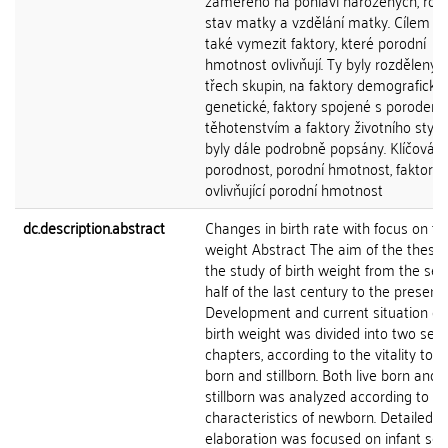
zaměřeno na pohlaví narozených, rod
stav matky a vzdělání matky. Cílem by
také vymezit faktory, které porodní
hmotnost ovlivňují. Ty byly rozděleny 
třech skupin, na faktory demografické
genetické, faktory spojené s porodem
těhotenstvím a faktory životního stylu
byly dále podrobně popsány. Klíčová s
porodnost, porodní hmotnost, faktory
ovlivňující porodní hmotnost
dc.description.abstract
Changes in birth rate with focus on th
weight Abstract The aim of the thesi
the study of birth weight from the se
half of the last century to the present.
Development and current situation of
birth weight was divided into two sep
chapters, according to the vitality to li
born and stillborn. Both live born and
stillborn was analyzed according to
characteristics of newborn. Detailed
elaboration was focused on infant sex