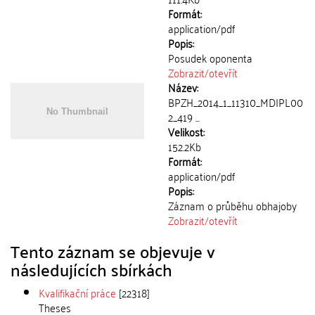
Formát:
application/pdf
Popis:
Posudek oponenta
Zobrazit/
otevřít
Název:
BPZH_2014_1_11310_MDIPL00
2_419 ...
Velikost:
152.2Kb
Formát:
application/pdf
Popis:
Záznam o průběhu obhajoby
Zobrazit/
otevřít
Tento záznam se objevuje v
následujících sbírkách
Kvalifikační práce
[22318]
Theses