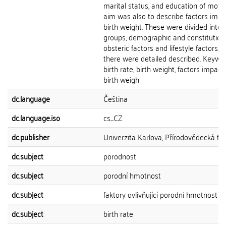
marital status, and education of moth
aim was also to describe factors impa
birth weight. These were divided into 
groups, demographic and constitutiona
obsteric factors and lifestyle factors, 
there were detailed described. Keywor
birth rate, birth weight, factors impact
birth weigh
dc.language
Čeština
dc.language.iso
cs_CZ
dc.publisher
Univerzita Karlova, Přírodovědecká fak
dc.subject
porodnost
dc.subject
porodní hmotnost
dc.subject
faktory ovlivňující porodní hmotnost
dc.subject
birth rate