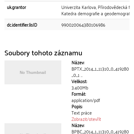
uk.grantor
Univerzita Karlova, Přírodovědecká fak
Katedra demografie a geodemografie
dc.identifier.lisID
990020064380106986
Soubory tohoto záznamu
Název:
BPTX_2014_1_11310_0_419280
_0_1 ...
Velikost:
3.400Mb
Formát:
application/pdf
Popis:
Text práce
Zobrazit/
otevřít
Název:
BPBC_2014_1_11310_0_419280