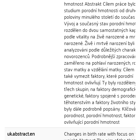
hmotnost Abstrakt Cílem práce bylo
studium porodní hmotnosti od druhé
poloviny minulého století do současnos
Vývoj a současný stav porodní hmotno
rozdělen do dvou samostatných kapitol
podle vitality na živě narozené a mrtv
narozené. Živě i mrtvě narození byli
analyzováni podle důležitých charakter
novorozenců. Podrobnější zpracování 
zaměřeno na pohlaví narozených, rod
stav matky a vzdělání matky. Cílem by
také vymezit faktory, které porodní
hmotnost ovlivňují. Ty byly rozděleny 
třech skupin, na faktory demografické
genetické, faktory spojené s porodem
těhotenstvím a faktory životního stylu
byly dále podrobně popsány. Klíčová s
porodnost, porodní hmotnost, faktory
ovlivňující porodní hmotnost
uk.abstract.en
Changes in birth rate with focus on th