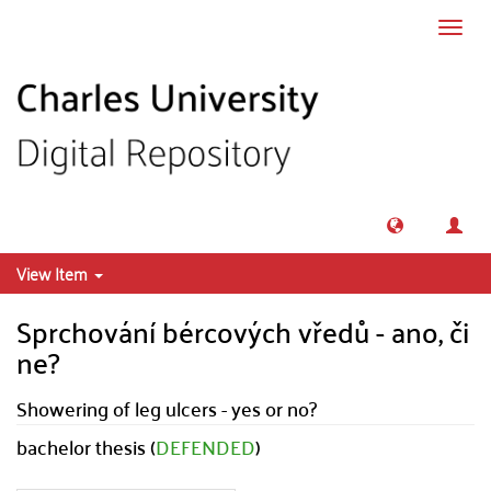
Skip to main content
Toggl
navig
View Item
Sprchování bércových vředů - ano, či
ne?
Showering of leg ulcers - yes or no?
bachelor thesis (
DEFENDED
)