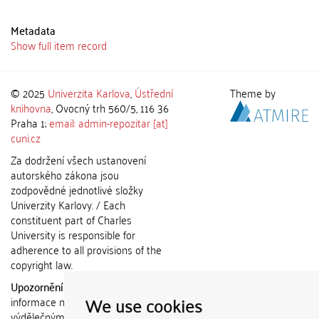
Metadata
Show full item record
© 2025
Univerzita Karlova
,
Ústřední
Theme by
knihovna
, Ovocný trh 560/5, 116 36
Praha 1;
email: admin-repozitar [at]
cuni.cz
Za dodržení všech ustanovení
autorského zákona jsou
zodpovědné jednotlivé složky
Univerzity Karlovy. / Each
constituent part of Charles
University is responsible for
adherence to all provisions of the
copyright law.
Upozornění / Notice:
Získané
We use cookies
informace nemohou být použity k
výdělečným účelům nebo vydávány