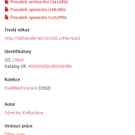
Posudek vedoucího (341.6Kb)
Posudek oponenta (198.0Kb)
Posudek oponenta (1.053Mb)
Trvalý odkaz
http://hdl.handle.net/20.500.11956/6163
Identifikátory
SIS:
17869
Katalog UK:
990005836180106986
Kolekce
Kvalifikační práce
[7202]
Autor
Górecká, Květoslava
Vedoucí práce
Tilšer, Ivan