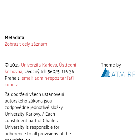
Metadata
Zobrazit celý záznam
© 2025
Univerzita Karlova
,
Ústřední
Theme by
knihovna
, Ovocný trh 560/5, 116 36
Praha 1;
email: admin-repozitar [at]
cuni.cz
Za dodržení všech ustanovení
autorského zákona jsou
zodpovědné jednotlivé složky
Univerzity Karlovy. / Each
constituent part of Charles
University is responsible for
adherence to all provisions of the
copyright law.