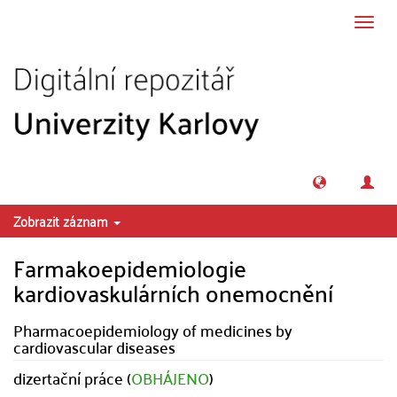
Přeskočit na obsah
Přepn
navig
Zobrazit záznam
Farmakoepidemiologie
kardiovaskulárních onemocnění
Pharmacoepidemiology of medicines by
cardiovascular diseases
dizertační práce (
OBHÁJENO
)