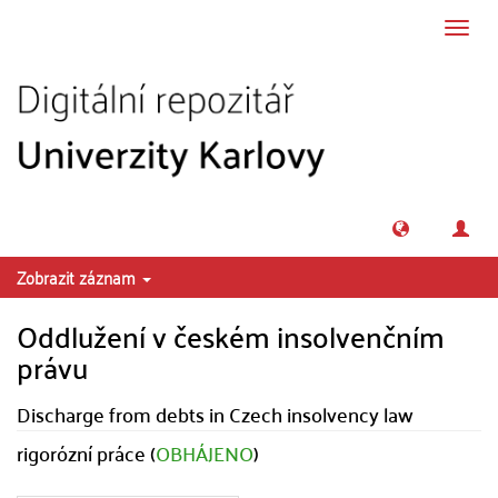
Přeskočit na obsah
Přepn
navig
Zobrazit záznam
Oddlužení v českém insolvenčním
právu
Discharge from debts in Czech insolvency law
rigorózní práce (
OBHÁJENO
)