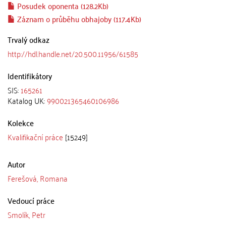
Posudek oponenta (128.2Kb)
Záznam o průběhu obhajoby (117.4Kb)
Trvalý odkaz
http://hdl.handle.net/20.500.11956/61585
Identifikátory
SIS:
165261
Katalog UK:
990021365460106986
Kolekce
Kvalifikační práce
[15249]
Autor
Ferešová, Romana
Vedoucí práce
Smolík, Petr