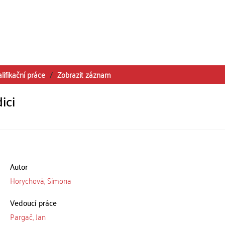
lifikační práce
Zobrazit záznam
ici
Autor
Horychová, Simona
Vedoucí práce
Pargač, Jan