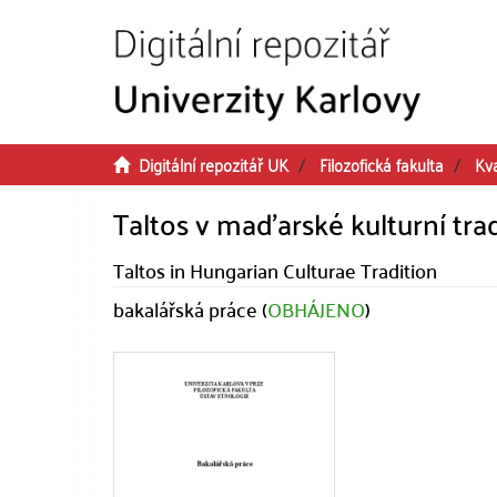
Přeskočit na obsah
Digitální repozitář UK
Filozofická fakulta
Kva
Taltos v maďarské kulturní trad
Taltos in Hungarian Culturae Tradition
bakalářská práce (
OBHÁJENO
)