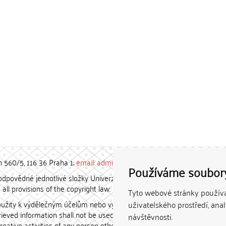
h 560/5, 116 36 Praha 1;
email: admin-repozitar [at] cuni.cz
Používáme soubor
povědné jednotlivé složky Univerzity Karlovy. / Each constituent
all provisions of the copyright law.
Tyto webové stránky používaj
užity k výdělečným účelům nebo vydávány za studijní, vědeckou
uživatelského prostředí, ana
etrieved information shall not be used for any commercial purposes
návštěvnosti.
creative activities of any person other than the author.