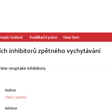
Hradci Králové
Kvalifikační práce
View Item
ních inhibitorů zpětného vychytávání
nine reuptake inhibitors.
Author
Vlach, Jaromír
Advisor