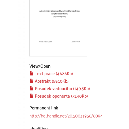
View/
Open
Text práce (462.6Kb)
Abstrakt (59.10Kb)
Posudek vedoucího (149.5Kb)
Posudek oponenta (71.40Kb)
Permanent link
http://hdl.handle.net/20.500.11956/6094
Identifiers