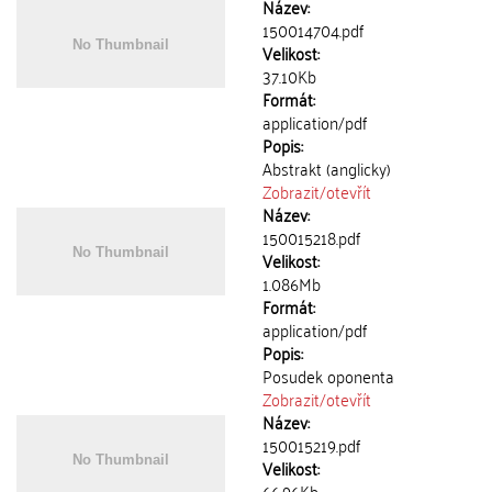
Název:
150014704.pdf
Velikost:
37.10Kb
Formát:
application/pdf
Popis:
Abstrakt (anglicky)
Zobrazit/
otevřít
Název:
150015218.pdf
Velikost:
1.086Mb
Formát:
application/pdf
Popis:
Posudek oponenta
Zobrazit/
otevřít
Název:
150015219.pdf
Velikost:
66.96Kb