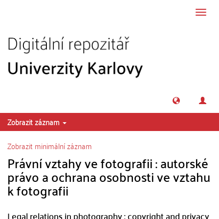
Přeskočit na obsah
Přepn
navig
Zobrazit záznam
Zobrazit minimální záznam
Právní vztahy ve fotografii : autorské
právo a ochrana osobnosti ve vztahu
k fotografii
Legal relations in photography : copyright and privacy