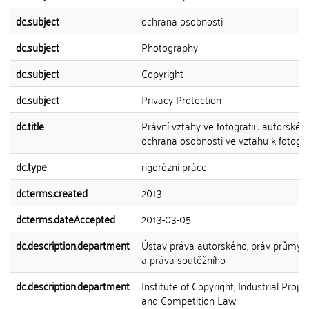
dc.subject
ochrana osobnosti
dc.subject
Photography
dc.subject
Copyright
dc.subject
Privacy Protection
dc.title
Právní vztahy ve fotografii : autorské 
ochrana osobnosti ve vztahu k fotograf
dc.type
rigorózní práce
dcterms.created
2013
dcterms.dateAccepted
2013-03-05
dc.description.department
Ústav práva autorského, práv průmys
a práva soutěžního
dc.description.department
Institute of Copyright, Industrial Prope
and Competition Law