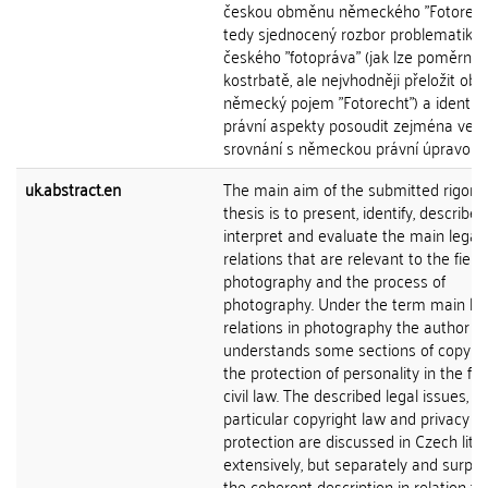
českou obměnu německého "Fotorecht
tedy sjednocený rozbor problematiky
českého "fotopráva" (jak lze poměrně
kostrbatě, ale nejvhodněji přeložit ob
německý pojem "Fotorecht") a identif
právní aspekty posoudit zejména ve
srovnání s německou právní úpravou.
uk.abstract.en
The main aim of the submitted rigoro
thesis is to present, identify, describe,
interpret and evaluate the main legal
relations that are relevant to the field 
photography and the process of
photography. Under the term main leg
relations in photography the author
understands some sections of copyri
the protection of personality in the fiel
civil law. The described legal issues, in
particular copyright law and privacy
protection are discussed in Czech lite
extensively, but separately and surpris
the coherent description in relation to