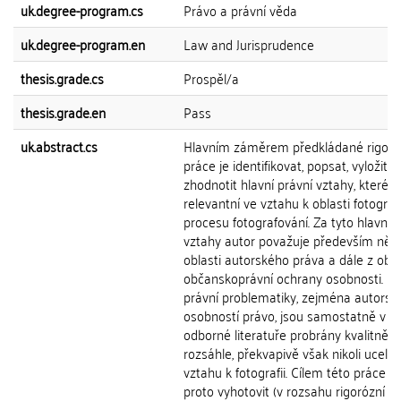
uk.degree-program.cs
Právo a právní věda
uk.degree-program.en
Law and Jurisprudence
thesis.grade.cs
Prospěl/a
thesis.grade.en
Pass
uk.abstract.cs
Hlavním záměrem předkládané rigoró
práce je identifikovat, popsat, vyložit a
zhodnotit hlavní právní vztahy, které j
relevantní ve vztahu k oblasti fotograf
procesu fotografování. Za tyto hlavní p
vztahy autor považuje především něk
oblasti autorského práva a dále z obla
občanskoprávní ochrany osobnosti. U
právní problematiky, zejména autorsk
osobností právo, jsou samostatně v č
odborné literatuře probrány kvalitně a
rozsáhle, překvapivě však nikoli ucele
vztahu k fotografii. Cílem této práce b
proto vyhotovit (v rozsahu rigorózní p