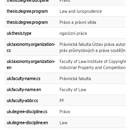
thesis.degree.program
Law and Jurisprudence
thesis.degree.program
Právo a právní věda
uk.thesis.type
rigorózní práce
uk.taxonomy.organization-
Právnická fakulta::Ústav práva autorsk
cs
práv průmyslových a práva soutěžníh
uk.taxonomy.organization-
Faculty of Law::Institute of Copyright,
en
Industrial Property and Competition 
uk.faculty-name.cs
Právnická fakulta
uk.faculty-name.en
Faculty of Law
uk.faculty-abbr.cs
PF
uk.degree-discipline.cs
Právo
uk.degree-discipline.en
Law