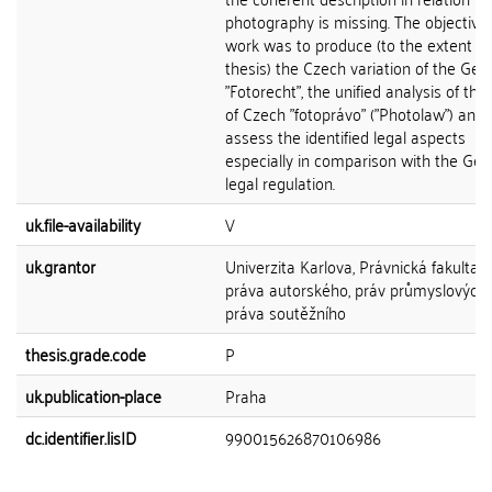
photography is missing. The objective 
work was to produce (to the extent t
thesis) the Czech variation of the Ge
"Fotorecht", the unified analysis of the
of Czech "fotoprávo" ("Photolaw") and 
assess the identified legal aspects
especially in comparison with the Ge
legal regulation.
uk.file-availability
V
uk.grantor
Univerzita Karlova, Právnická fakulta, 
práva autorského, práv průmyslových
práva soutěžního
thesis.grade.code
P
uk.publication-place
Praha
dc.identifier.lisID
990015626870106986