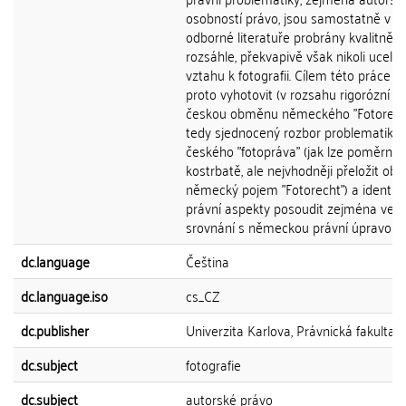
osobností právo, jsou samostatně v č
odborné literatuře probrány kvalitně a
rozsáhle, překvapivě však nikoli ucele
vztahu k fotografii. Cílem této práce b
proto vyhotovit (v rozsahu rigorózní p
českou obměnu německého "Fotorecht
tedy sjednocený rozbor problematiky
českého "fotopráva" (jak lze poměrně
kostrbatě, ale nejvhodněji přeložit ob
německý pojem "Fotorecht") a identif
právní aspekty posoudit zejména ve
srovnání s německou právní úpravou.
dc.language
Čeština
dc.language.iso
cs_CZ
dc.publisher
Univerzita Karlova, Právnická fakulta
dc.subject
fotografie
dc.subject
autorské právo