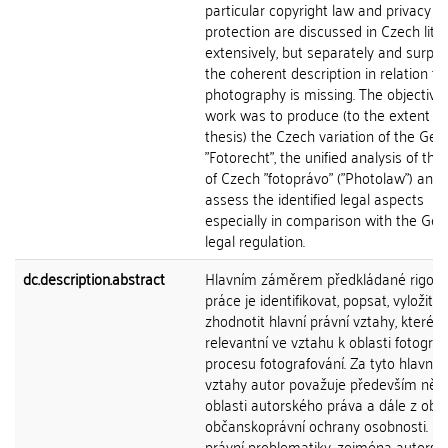
particular copyright law and privacy
protection are discussed in Czech lite
extensively, but separately and surpris
the coherent description in relation to
photography is missing. The objective 
work was to produce (to the extent t
thesis) the Czech variation of the Ge
"Fotorecht", the unified analysis of the
of Czech "fotoprávo" ("Photolaw") and 
assess the identified legal aspects
especially in comparison with the Ge
legal regulation.
dc.description.abstract
Hlavním záměrem předkládané rigoró
práce je identifikovat, popsat, vyložit a
zhodnotit hlavní právní vztahy, které j
relevantní ve vztahu k oblasti fotograf
procesu fotografování. Za tyto hlavní p
vztahy autor považuje především něk
oblasti autorského práva a dále z obla
občanskoprávní ochrany osobnosti. U
právní problematiky, zejména autorsk