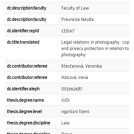
dc.description.faculty
Faculty of Law
dc.description.faculty
Právnická fakulta
dc.identifier.repId
133167
dc.title.translated
Legal relations in photography : copyr
and privacy protection in relation to t
photography
dc.contributor.referee
Křesťanová, Veronika
dc.contributor.referee
Holcová, Irena
dc.identifier.aleph
001562687
thesis.degree.name
JUDr.
thesis.degree.level
rigorózní řízení
thesis.degree.discipline
Law
thesis.degree.discipline
Právo