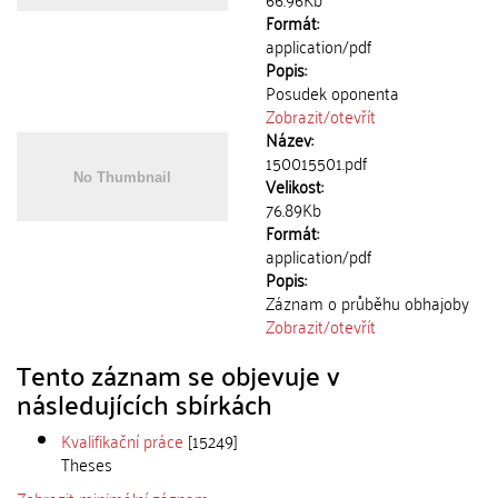
Formát:
application/pdf
Popis:
Posudek oponenta
Zobrazit/
otevřít
Název:
150015501.pdf
Velikost:
76.89Kb
Formát:
application/pdf
Popis:
Záznam o průběhu obhajoby
Zobrazit/
otevřít
Tento záznam se objevuje v
následujících sbírkách
Kvalifikační práce
[15249]
Theses