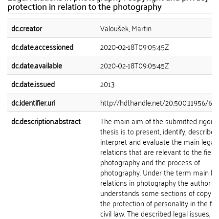
protection in relation to the photography
dc.creator
Valoušek, Martin
dc.date.accessioned
2020-02-18T09:05:45Z
dc.date.available
2020-02-18T09:05:45Z
dc.date.issued
2013
dc.identifier.uri
http://hdl.handle.net/20.500.11956/60
dc.description.abstract
The main aim of the submitted rigoro
thesis is to present, identify, describe,
interpret and evaluate the main legal
relations that are relevant to the field 
photography and the process of
photography. Under the term main leg
relations in photography the author
understands some sections of copyri
the protection of personality in the fiel
civil law. The described legal issues, in