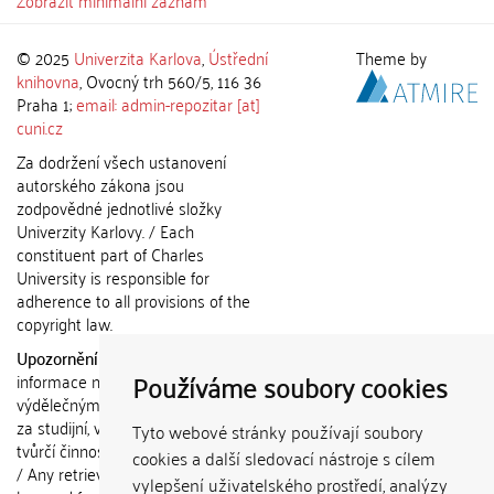
Zobrazit minimální záznam
© 2025
Univerzita Karlova
,
Ústřední
Theme by
knihovna
, Ovocný trh 560/5, 116 36
Praha 1;
email: admin-repozitar [at]
cuni.cz
Za dodržení všech ustanovení
autorského zákona jsou
zodpovědné jednotlivé složky
Univerzity Karlovy. / Each
constituent part of Charles
University is responsible for
adherence to all provisions of the
copyright law.
Upozornění / Notice:
Získané
Používáme soubory cookies
informace nemohou být použity k
výdělečným účelům nebo vydávány
za studijní, vědeckou nebo jinou
Tyto webové stránky používají soubory
tvůrčí činnost jiné osoby než autora.
cookies a další sledovací nástroje s cílem
/ Any retrieved information shall not
vylepšení uživatelského prostředí, analýzy