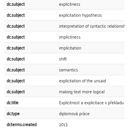
dc.subject
explicitness
dc.subject
explicitation hypothesis
dc.subject
interpretation of syntactic relationship
dc.subject
implicitness
dc.subject
implicitation
dc.subject
shift
dc.subject
semantics
dc.subject
explicitation of the unsaid
dc.subject
making text more logical
dc.title
Explicitnost a explicitace v překladu
dc.type
diplomová práce
dcterms.created
2013