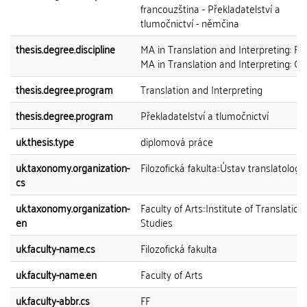
francouzština - Překladatelství a
tlumočnictví - němčina
thesis.degree.discipline
MA in Translation and Interpreting: Fr
MA in Translation and Interpreting: 
thesis.degree.program
Translation and Interpreting
thesis.degree.program
Překladatelství a tlumočnictví
uk.thesis.type
diplomová práce
uk.taxonomy.organization-
Filozofická fakulta::Ústav translatologi
cs
uk.taxonomy.organization-
Faculty of Arts::Institute of Translation
en
Studies
uk.faculty-name.cs
Filozofická fakulta
uk.faculty-name.en
Faculty of Arts
uk.faculty-abbr.cs
FF