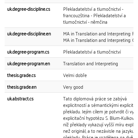
uk.degree-discipline.cs
Překladatelství a tlumočnictví -
francouzština - Překladatelství a
tlumočnictví - němčina
uk.degree-discipline.en
MA in Translation and Interpreting: Fr
MA in Translation and Interpreting: 
uk.degree-program.cs
Překladatelství a tlumočnictví
uk.degree-program.en
Translation and Interpreting
thesis.grade.cs
Velmi dobře
thesis.grade.en
Very good
uk.abstract.cs
Tato diplomová práce se zabývá
explicitností a sémantickými explicita
překladu. Jejím cílem je potvrdit či vyvr
explicitační hypotézu S. Blum-Kulkové,
níž překlady vykazují vyšší míru explici
než originál, a to nezávisle na jazyku
překladu. Práce je rozdělena na dvě čá