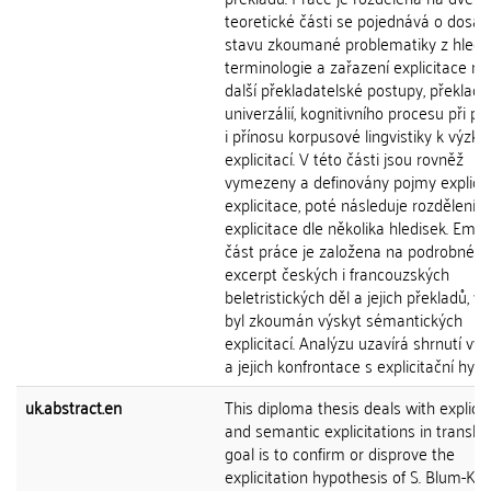
teoretické části se pojednává o dosa
stavu zkoumané problematiky z hledi
terminologie a zařazení explicitace m
další překladatelské postupy, překlad
univerzálií, kognitivního procesu při př
i přínosu korpusové lingvistiky k výzk
explicitací. V této části jsou rovněž
vymezeny a definovány pojmy explicit
explicitace, poté následuje rozdělení t
explicitace dle několika hledisek. Empi
část práce je založena na podrobné a
excerpt českých i francouzských
beletristických děl a jejich překladů, v 
byl zkoumán výskyt sémantických
explicitací. Analýzu uzavírá shrnutí vý
a jejich konfrontace s explicitační hyp
uk.abstract.en
This diploma thesis deals with explici
and semantic explicitations in translati
goal is to confirm or disprove the
explicitation hypothesis of S. Blum-Kul