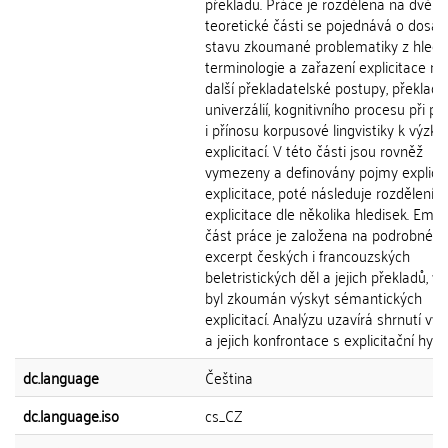
překladu. Práce je rozdělena na dvě čá
teoretické části se pojednává o dosa
stavu zkoumané problematiky z hledi
terminologie a zařazení explicitace m
další překladatelské postupy, překlad
univerzálií, kognitivního procesu při př
i přínosu korpusové lingvistiky k výzk
explicitací. V této části jsou rovněž
vymezeny a definovány pojmy explicit
explicitace, poté následuje rozdělení t
explicitace dle několika hledisek. Empi
část práce je založena na podrobné a
excerpt českých i francouzských
beletristických děl a jejich překladů, v 
byl zkoumán výskyt sémantických
explicitací. Analýzu uzavírá shrnutí vý
a jejich konfrontace s explicitační hyp
dc.language
Čeština
dc.language.iso
cs_CZ