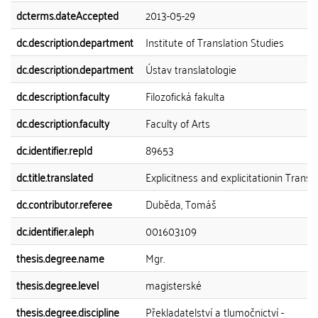
dcterms.dateAccepted
2013-05-29
dc.description.department
Institute of Translation Studies
dc.description.department
Ústav translatologie
dc.description.faculty
Filozofická fakulta
dc.description.faculty
Faculty of Arts
dc.identifier.repId
89653
dc.title.translated
Explicitness and explicitationin Transl
dc.contributor.referee
Duběda, Tomáš
dc.identifier.aleph
001603109
thesis.degree.name
Mgr.
thesis.degree.level
magisterské
thesis.degree.discipline
Překladatelství a tlumočnictví -