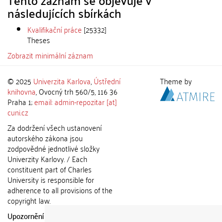
Tento záznam se objevuje v
následujících sbírkách
Kvalifikační práce
[25332]
Theses
Zobrazit minimální záznam
© 2025
Univerzita Karlova
,
Ústřední
Theme by
knihovna
, Ovocný trh 560/5, 116 36
Praha 1;
email: admin-repozitar [at]
cuni.cz
Za dodržení všech ustanovení
autorského zákona jsou
zodpovědné jednotlivé složky
Univerzity Karlovy. / Each
constituent part of Charles
University is responsible for
adherence to all provisions of the
copyright law.
Upozornění / Notice:
Získané