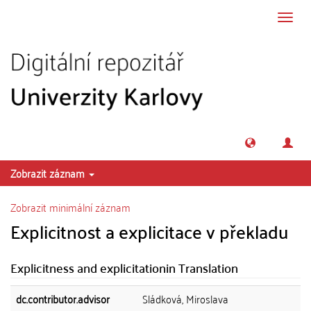
Přeskočit na obsah
Přepn
navig
Zobrazit záznam
Zobrazit minimální záznam
Explicitnost a explicitace v překladu
Explicitness and explicitationin Translation
dc.contributor.advisor
Sládková, Miroslava