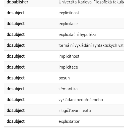
dc.publisher
Univerzita Karlova, Filozofická fakulta
dc.subject
explicitnost
dc.subject
explicitace
dc.subject
explicitační hypotéza
dc.subject
formální vykládání syntaktických vzta
dc.subject
implicitnost
dc.subject
implicitace
dc.subject
posun
dc.subject
sémantika
dc.subject
vykládání nedořečeného
dc.subject
zlogičťování textu
dc.subject
explicitation