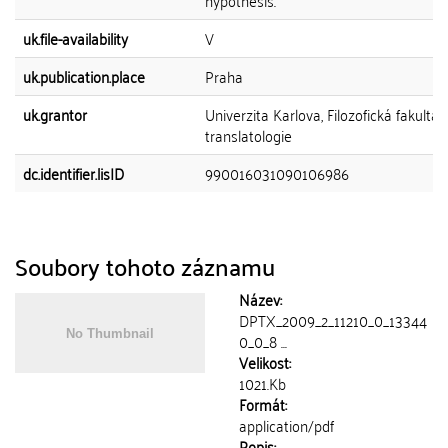
hypothesis.
uk.file-availability
V
uk.publication.place
Praha
uk.grantor
Univerzita Karlova, Filozofická fakulta,
translatologie
dc.identifier.lisID
990016031090106986
Soubory tohoto záznamu
Název:
DPTX_2009_2_11210_0_13344
0_0_8 ...
Velikost:
1021.Kb
Formát:
application/pdf
Popis: