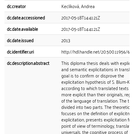
dc.creator
Keclíková, Andrea
dc.date.accessioned
2017-05-18T14:41:21Z
dc.date.available
2017-05-18T14:41:21Z
dc.date.issued
2013
dc.identifier.uri
http://hdl.handle.net/20.500.11956/60
dc.description.abstract
This diploma thesis deals with explici
and semantic explicitations in translati
goal is to confirm or disprove the
explicitation hypothesis of S. Blum-Kul
according to which translated texts a
more explicit than their originals, rega
of the language of translation. The the
divided into two parts. The theoretical
focuses on the definition of explicitne
explicitation, presents explicitation fr
point of view of terminology, translati
universals, the cognitive process of