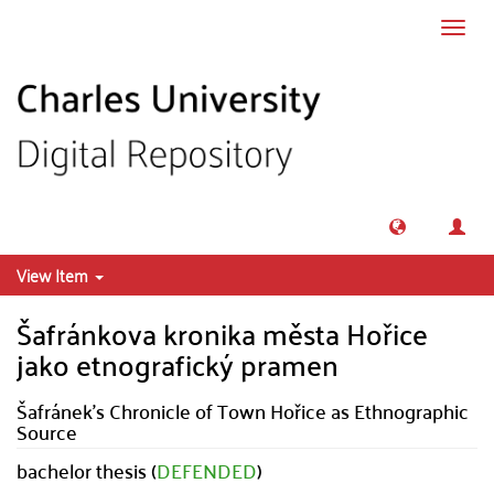
Skip to main content
Toggl
navig
View Item
Šafránkova kronika města Hořice
jako etnografický pramen
Šafránek's Chronicle of Town Hořice as Ethnographic
Source
bachelor thesis (
DEFENDED
)