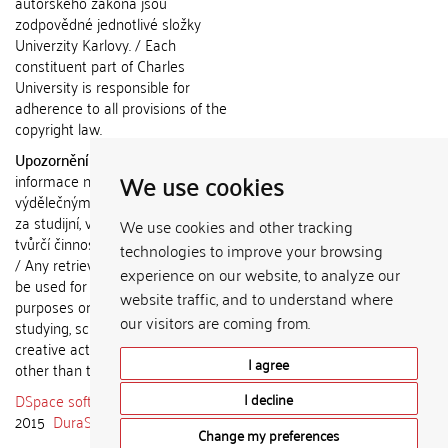
autorského zákona jsou
zodpovědné jednotlivé složky
Univerzity Karlovy. / Each
constituent part of Charles
University is responsible for
adherence to all provisions of the
copyright law.
Upozornění / Notice:
Získané
We use cookies
informace nemohou být použity k
výdělečným účelům nebo vydávány
za studijní, vědeckou nebo jinou
We use cookies and other tracking
tvůrčí činnost jiné osoby než autora.
technologies to improve your browsing
/ Any retrieved information shall not
experience on our website, to analyze our
be used for any commercial
website traffic, and to understand where
purposes or claimed as results of
our visitors are coming from.
studying, scientific or any other
creative activities of any person
I agree
other than the author.
DSpace software
copyright © 2002-
I decline
2015
DuraSpace
Change my preferences