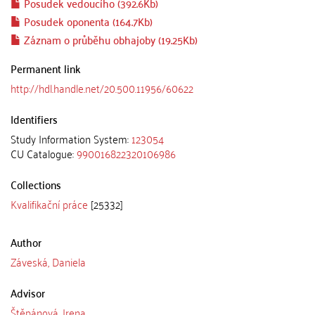
Posudek vedoucího (392.6Kb)
Posudek oponenta (164.7Kb)
Záznam o průběhu obhajoby (19.25Kb)
Permanent link
http://hdl.handle.net/20.500.11956/60622
Identifiers
Study Information System:
123054
CU Catalogue:
990016822320106986
Collections
Kvalifikační práce
[25332]
Author
Záveská, Daniela
Advisor
Štěpánová, Irena