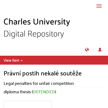
Skip to main content
Toggl
navig
View Item
Právní postih nekalé soutěže
Legal penalties for unfair competition
diploma thesis (
DEFENDED
)