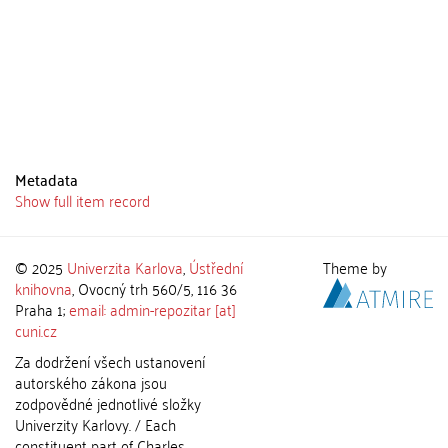
Metadata
Show full item record
© 2025
Univerzita Karlova
,
Ústřední
Theme by
knihovna
, Ovocný trh 560/5, 116 36
Praha 1;
email: admin-repozitar [at]
cuni.cz
Za dodržení všech ustanovení
autorského zákona jsou
zodpovědné jednotlivé složky
Univerzity Karlovy. / Each
constituent part of Charles