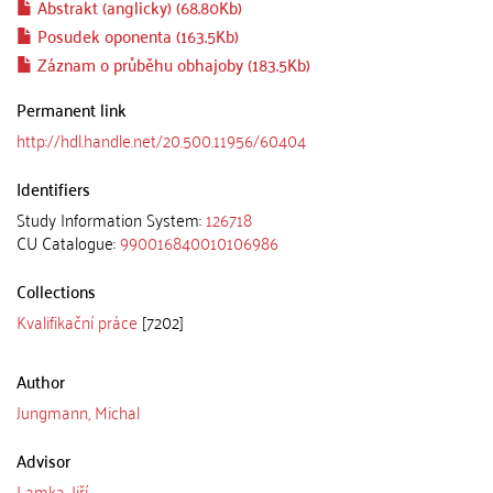
Abstrakt (anglicky) (68.80Kb)
Posudek oponenta (163.5Kb)
Záznam o průběhu obhajoby (183.5Kb)
Permanent link
http://hdl.handle.net/20.500.11956/60404
Identifiers
Study Information System:
126718
CU Catalogue:
990016840010106986
Collections
Kvalifikační práce
[7202]
Author
Jungmann, Michal
Advisor
Lamka, Jiří