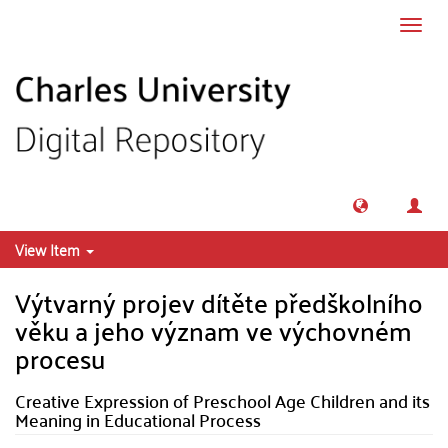
Skip to main content
Toggl
navig
View Item
Výtvarný projev dítěte předškolního
věku a jeho význam ve výchovném
procesu
Creative Expression of Preschool Age Children and its
Meaning in Educational Process