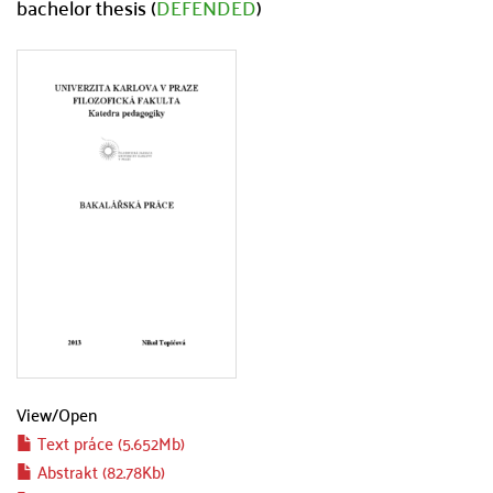
bachelor thesis (
DEFENDED
)
View/
Open
Text práce (5.652Mb)
Abstrakt (82.78Kb)