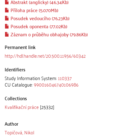
Abstrakt (anglicky) (46.34Kb)
Příloha práce (5.070Mb)
Posudek vedoucího (76.23Kb)
Posudek oponenta (77.02Kb)
Záznam o průběhu obhajoby (79.86Kb)
Permanent link
http://hdl.handle.net/20.500.11956/60342
Identifiers
Study Information System:
110337
CU Catalogue:
990016046740106986
Collections
Kvalifikační práce
[25332]
Author
Topičová, Nikol