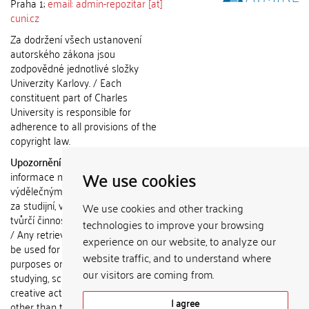
Praha 1;
email: admin-repozitar [at]
cuni.cz
Za dodržení všech ustanovení
autorského zákona jsou
zodpovědné jednotlivé složky
Univerzity Karlovy. / Each
constituent part of Charles
University is responsible for
adherence to all provisions of the
copyright law.
Upozornění / Notice:
Získané
We use cookies
informace nemohou být použity k
výdělečným účelům nebo vydávány
za studijní, vědeckou nebo jinou
We use cookies and other tracking
tvůrčí činnost jiné osoby než autora.
technologies to improve your browsing
/ Any retrieved information shall not
experience on our website, to analyze our
be used for any commercial
website traffic, and to understand where
purposes or claimed as results of
our visitors are coming from.
studying, scientific or any other
creative activities of any person
I agree
other than the author.