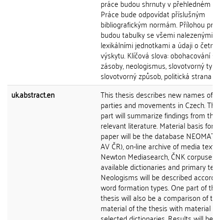
práce budou shrnuty v přehledném zá
Práce bude odpovídat příslušným
bibliografickým normám. Přílohou prá
budou tabulky se všemi nalezenými
lexikálními jednotkami a údaji o četnos
výskytu. Klíčová slova: obohacování sl
zásoby, neologismus, slovotvorný typ,
slovotvorný způsob, politická strana
uk.abstract.en
This thesis describes new names of pol
parties and movements in Czech. The f
part will summarize findings from the
relevant literature. Material basis for 
paper will be the database NEOMAT 
AV ČR), on-line archive of media texts
Newton Mediasearch, ČNK corpuses,
available dictionaries and primary text
Neologisms will be described accordin
word formation types. One part of this
thesis will also be a comparison of th
material of the thesis with material of
selected dictionaries. Results will be