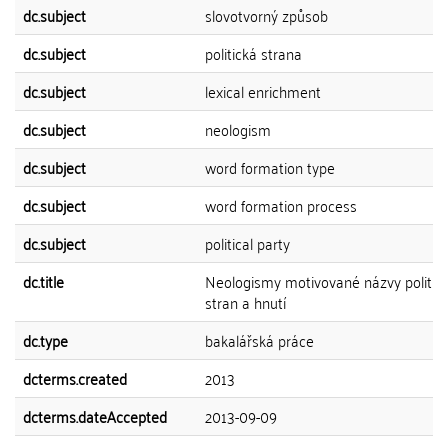
dc.subject
slovotvorný způsob
dc.subject
politická strana
dc.subject
lexical enrichment
dc.subject
neologism
dc.subject
word formation type
dc.subject
word formation process
dc.subject
political party
dc.title
Neologismy motivované názvy politic
stran a hnutí
dc.type
bakalářská práce
dcterms.created
2013
dcterms.dateAccepted
2013-09-09