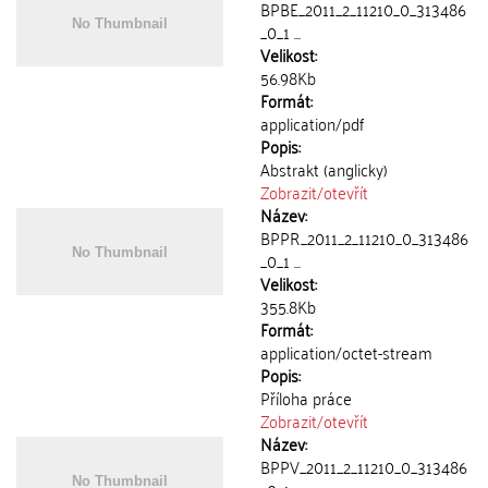
BPBE_2011_2_11210_0_313486
_0_1 ...
Velikost:
56.98Kb
Formát:
application/pdf
Popis:
Abstrakt (anglicky)
Zobrazit/
otevřít
Název:
BPPR_2011_2_11210_0_313486
_0_1 ...
Velikost:
355.8Kb
Formát:
application/octet-stream
Popis:
Příloha práce
Zobrazit/
otevřít
Název:
BPPV_2011_2_11210_0_313486