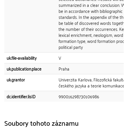
summarized in a clear conclusion. Wor
be in accordance with bibliographic
standards. In the appendix of the thesi
be table of discovered words together
the number of their occurrences. Key
lexical enrichment, neologism, word
formation type, word formation proces
political party
uk.file-availability
V
uk.publication.place
Praha
uk.grantor
Univerzita Karlova, Filozofická fakulta,
českého jazyka a teorie komunikace
dc.identifier.lisID
990016298730106986
Soubory tohoto záznamu