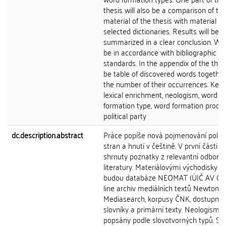
thesis will also be a comparison of th
material of the thesis with material of
selected dictionaries. Results will be
summarized in a clear conclusion. Wor
be in accordance with bibliographic
standards. In the appendix of the thesi
be table of discovered words together
the number of their occurrences. Key
lexical enrichment, neologism, word
formation type, word formation proces
political party
dc.description.abstract
Práce popíše nová pojmenování politi
stran a hnutí v češtině. V první části 
shrnuty poznatky z relevantní odborn
literatury. Materiálovými východisky p
budou databáze NEOMAT (ÚJČ AV ČR)
line archiv mediálních textů Newton
Mediasearch, korpusy ČNK, dostupné
slovníky a primární texty. Neologismy
popsány podle slovotvorných typů. So