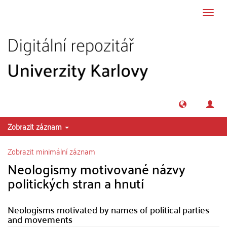
Přeskočit na obsah
Přepn
navig
Zobrazit záznam
Zobrazit minimální záznam
Neologismy motivované názvy
politických stran a hnutí
Neologisms motivated by names of political parties
and movements