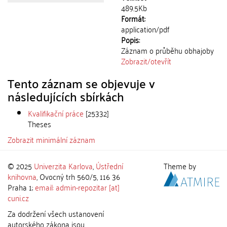
489.5Kb
Formát:
application/pdf
Popis:
Záznam o průběhu obhajoby
Zobrazit/
otevřít
Tento záznam se objevuje v
následujících sbírkách
Kvalifikační práce
[25332]
Theses
Zobrazit minimální záznam
© 2025
Univerzita Karlova
,
Ústřední
Theme by
knihovna
, Ovocný trh 560/5, 116 36
Praha 1;
email: admin-repozitar [at]
cuni.cz
Za dodržení všech ustanovení
autorského zákona jsou