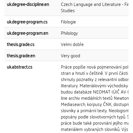
uk.degree-discipline.en
Czech Language and Literature - Finn
Studies
uk.degree-program.cs
Filologie
uk.degree-program.en
Philology
thesis.grade.cs
Velmi dobře
thesis.grade.en
Very good
uk.abstract.cs
Práce popíše nová pojmenování politi
stran a hnutí v češtině. V první části 
shrnuty poznatky z relevantní odborn
literatury. Materiálovými východisky p
budou databáze NEOMAT (ÚJČ AV ČR)
line archiv mediálních textů Newton
Mediasearch, korpusy ČNK, dostupné
slovníky a primární texty. Neologismy
popsány podle slovotvorných typů. So
práce bude také porovnání jejího mate
materiálem vybraných slovníků. Výsle