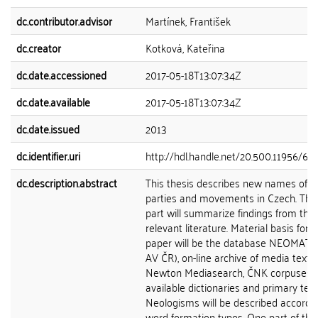
dc.contributor.advisor
Martínek, František
dc.creator
Kotková, Kateřina
dc.date.accessioned
2017-05-18T13:07:34Z
dc.date.available
2017-05-18T13:07:34Z
dc.date.issued
2013
dc.identifier.uri
http://hdl.handle.net/20.500.11956/60
dc.description.abstract
This thesis describes new names of pol
parties and movements in Czech. The f
part will summarize findings from the
relevant literature. Material basis for 
paper will be the database NEOMAT 
AV ČR), on-line archive of media texts
Newton Mediasearch, ČNK corpuses,
available dictionaries and primary text
Neologisms will be described accordin
word formation types. One part of this