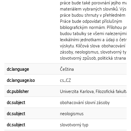
práce bude také porovnání jejího mate
materiálem vybraných slovníků. Výsle
práce budou shrnuty v přehledném zá
Práce bude odpovídat příslušným
bibliografickým normám. Přílohou prá
budou tabulky se všemi nalezenými
lexikálními jednotkami a údaji o četnos
výskytu. Klíčová slova: obohacování sl
zásoby, neologismus, slovotvorný typ,
slovotvorný způsob, politická strana
dc.language
Čeština
dc.language.iso
cs_CZ
dc.publisher
Univerzita Karlova, Filozofická fakulta
dc.subject
obohacování slovní zásoby
dc.subject
neologismus
dc.subject
slovotvorný typ