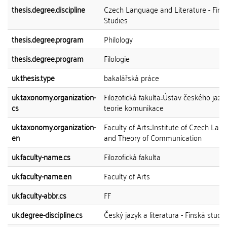
thesis.degree.discipline
Czech Language and Literature - Finn
Studies
thesis.degree.program
Philology
thesis.degree.program
Filologie
uk.thesis.type
bakalářská práce
uk.taxonomy.organization-
Filozofická fakulta::Ústav českého jazy
cs
teorie komunikace
uk.taxonomy.organization-
Faculty of Arts::Institute of Czech La
en
and Theory of Communication
uk.faculty-name.cs
Filozofická fakulta
uk.faculty-name.en
Faculty of Arts
uk.faculty-abbr.cs
FF
uk.degree-discipline.cs
Český jazyk a literatura - Finská studia