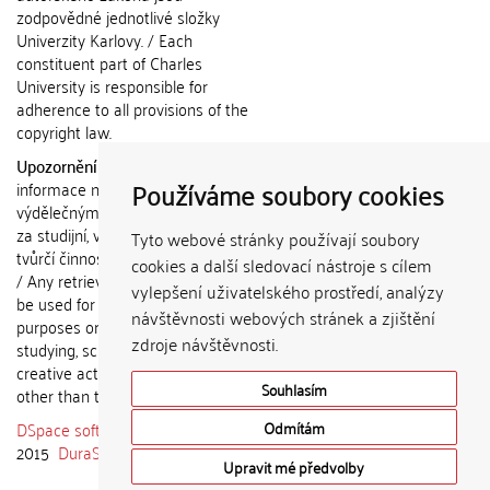
zodpovědné jednotlivé složky
Univerzity Karlovy. / Each
constituent part of Charles
University is responsible for
adherence to all provisions of the
copyright law.
Upozornění / Notice:
Získané
Používáme soubory cookies
informace nemohou být použity k
výdělečným účelům nebo vydávány
za studijní, vědeckou nebo jinou
Tyto webové stránky používají soubory
tvůrčí činnost jiné osoby než autora.
cookies a další sledovací nástroje s cílem
/ Any retrieved information shall not
vylepšení uživatelského prostředí, analýzy
be used for any commercial
návštěvnosti webových stránek a zjištění
purposes or claimed as results of
zdroje návštěvnosti.
studying, scientific or any other
creative activities of any person
Souhlasím
other than the author.
DSpace software
copyright © 2002-
Odmítám
2015
DuraSpace
Upravit mé předvolby