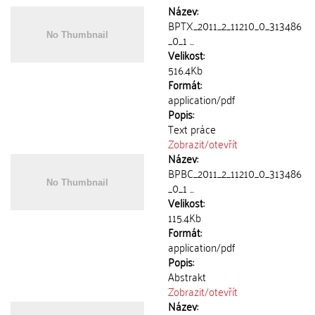
Název:
BPTX_2011_2_11210_0_313486
_0_1 ...
Velikost:
516.4Kb
Formát:
application/pdf
Popis:
Text práce
Zobrazit/
otevřít
Název:
BPBC_2011_2_11210_0_313486
_0_1 ...
Velikost:
115.4Kb
Formát:
application/pdf
Popis:
Abstrakt
Zobrazit/
otevřít
Název: