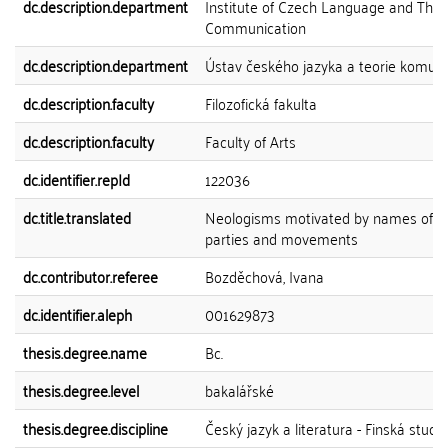
dc.description.department
Institute of Czech Language and Theo
Communication
dc.description.department
Ústav českého jazyka a teorie komun
dc.description.faculty
Filozofická fakulta
dc.description.faculty
Faculty of Arts
dc.identifier.repId
122036
dc.title.translated
Neologisms motivated by names of pol
parties and movements
dc.contributor.referee
Bozděchová, Ivana
dc.identifier.aleph
001629873
thesis.degree.name
Bc.
thesis.degree.level
bakalářské
thesis.degree.discipline
Český jazyk a literatura - Finská studia