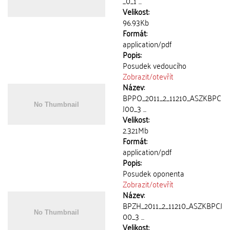
_0_1 ...
Velikost:
96.93Kb
Formát:
application/pdf
Popis:
Posudek vedoucího
Zobrazit/
otevřít
Název:
BPPO_2011_2_11210_ASZKBPC
J00_3 ...
Velikost:
2.321Mb
Formát:
application/pdf
Popis:
Posudek oponenta
Zobrazit/
otevřít
Název:
BPZH_2011_2_11210_ASZKBPCJ
00_3 ...
Velikost: