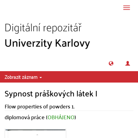
Přeskočit na obsah
Přepn
navig
Zobrazit záznam
Sypnost práškových látek I
Flow properties of powders 1.
diplomová práce (
OBHÁJENO
)