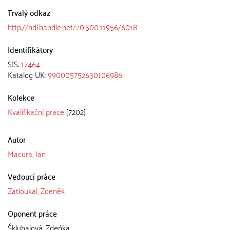
Trvalý odkaz
http://hdl.handle.net/20.500.11956/6018
Identifikátory
SIS:
17464
Katalog UK:
990005752630106986
Kolekce
Kvalifikační práce
[7202]
Autor
Macura, Jan
Vedoucí práce
Zatloukal, Zdeněk
Oponent práce
Šklubalová, Zdeňka