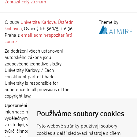
Zobrazit celý záznam
© 2025
Univerzita Karlova
,
Ústřední
Theme by
knihovna
, Ovocný trh 560/5, 116 36
Praha 1;
email: admin-repozitar [at]
cuni.cz
Za dodržení všech ustanovení
autorského zákona jsou
zodpovědné jednotlivé složky
Univerzity Karlovy. / Each
constituent part of Charles
University is responsible for
adherence to all provisions of the
copyright law.
Upozornění / Notice:
Získané
Používáme soubory cookies
informace nemohou být použity k
výdělečným účelům nebo vydávány
za studijní, vědeckou nebo jinou
Tyto webové stránky používají soubory
tvůrčí činnost jiné osoby než autora.
cookies a další sledovací nástroje s cílem
/ Any retrieved information shall not