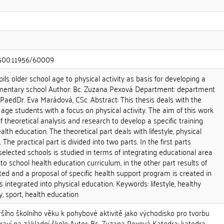
0.500.11956/60009
upils older school age to physical activity as basis for developing a
ementary school Author: Bc. Zuzana Pexová Department: department
PaedDr. Eva Marádová, CSc. Abstract: This thesis deals with the
 age students with a focus on physical activity. The aim of this work
f theoretical analysis and research to develop a specific training
lth education. The theoretical part deals with lifestyle, physical
. The practical part is divided into two parts. In the first parts
elected schools is studied in terms of integrating educational area
o school health education curriculum, in the other part results of
ed and a proposal of specific health support program is created in
 integrated into physical education. Keywords: lifestyle, healthy
ity, sport, health education
šího školního věku k pohybové aktivitě jako východisko pro tvorbu
aví na základní škole Autor: Bc. Zuzana Pexová Katedra: katedra