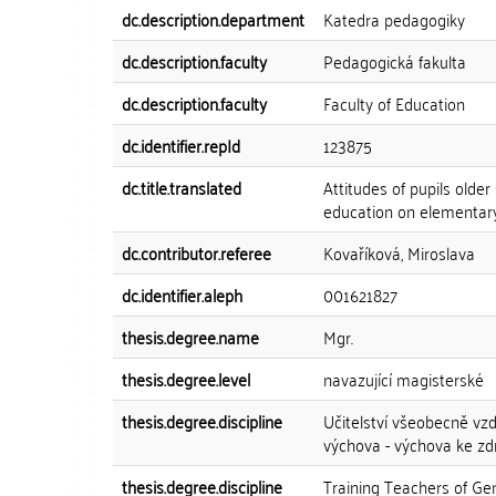
dc.description.department
Katedra pedagogiky
dc.description.faculty
Pedagogická fakulta
dc.description.faculty
Faculty of Education
dc.identifier.repId
123875
dc.title.translated
Attitudes of pupils older
education on elementar
dc.contributor.referee
Kovaříková, Miroslava
dc.identifier.aleph
001621827
thesis.degree.name
Mgr.
thesis.degree.level
navazující magisterské
thesis.degree.discipline
Učitelství všeobecně vzd
výchova - výchova ke zd
thesis.degree.discipline
Training Teachers of Ge