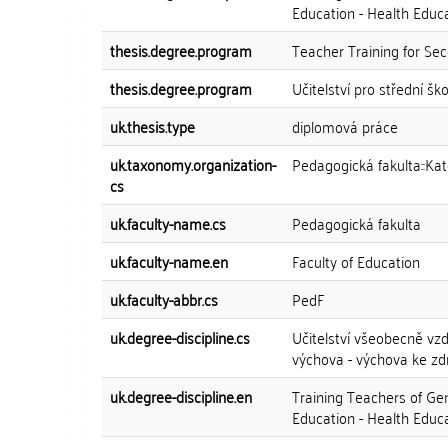
Education - Health Educ
thesis.degree.program
Teacher Training for Se
thesis.degree.program
Učitelství pro střední ško
uk.thesis.type
diplomová práce
uk.taxonomy.organization-
Pedagogická fakulta::Ka
cs
uk.faculty-name.cs
Pedagogická fakulta
uk.faculty-name.en
Faculty of Education
uk.faculty-abbr.cs
PedF
uk.degree-discipline.cs
Učitelství všeobecně vzd
výchova - výchova ke zd
uk.degree-discipline.en
Training Teachers of Ge
Education - Health Educ