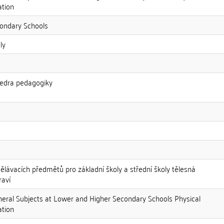
ation
condary Schools
ly
tedra pedagogiky
ělávacích předmětů pro základní školy a střední školy tělesná
raví
neral Subjects at Lower and Higher Secondary Schools Physical
ation