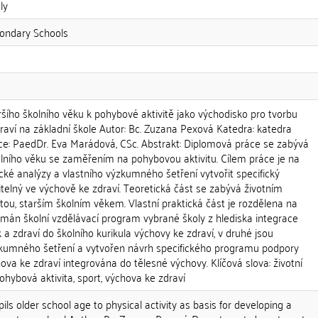
ly
condary Schools
šího školního věku k pohybové aktivitě jako východisko pro tvorbu
aví na základní škole Autor: Bc. Zuzana Pexová Katedra: katedra
e: PaedDr. Eva Marádová, CSc. Abstrakt: Diplomová práce se zabývá
olního věku se zaměřením na pohybovou aktivitu. Cílem práce je na
cké analýzy a vlastního výzkumného šetření vytvořit specifický
telný ve výchově ke zdraví. Teoretická část se zabývá životním
tou, starším školním věkem. Vlastní praktická část je rozdělena na
oumán školní vzdělávací program vybrané školy z hlediska integrace
 a zdraví do školního kurikula výchovy ke zdraví, v druhé jsou
zkumného šetření a vytvořen návrh specifického programu podpory
hova ke zdraví integrována do tělesné výchovy. Klíčová slova: životní
 pohybová aktivita, sport, výchova ke zdraví
upils older school age to physical activity as basis for developing a