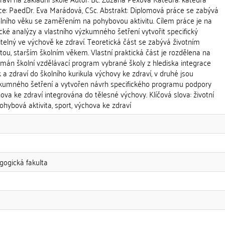
e: PaedDr. Eva Marádová, CSc. Abstrakt: Diplomová práce se zabývá
olního věku se zaměřením na pohybovou aktivitu. Cílem práce je na
cké analýzy a vlastního výzkumného šetření vytvořit specifický
telný ve výchově ke zdraví. Teoretická část se zabývá životním
tou, starším školním věkem. Vlastní praktická část je rozdělena na
oumán školní vzdělávací program vybrané školy z hlediska integrace
 a zdraví do školního kurikula výchovy ke zdraví, v druhé jsou
zkumného šetření a vytvořen návrh specifického programu podpory
hova ke zdraví integrována do tělesné výchovy. Klíčová slova: životní
 pohybová aktivita, sport, výchova ke zdraví
gogická fakulta