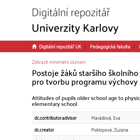
Přeskočit na obsah
Digitální repozitář UK
Pedagogická fakulta
Zobrazit minimální záznam
Postoje žáků staršího školního
pro tvorbu programu výchovy k
Attitudes of pupils older school age to physic
elementary school
dc.contributor.advisor
Marádová, Eva
dc.creator
Poklopová, Zuzana