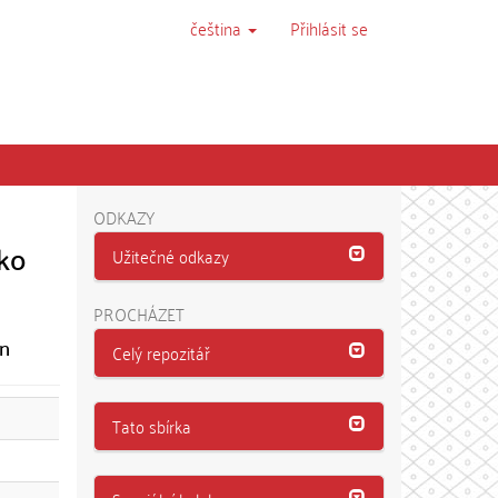
čeština
Přihlásit se
ODKAZY
sko
Užitečné odkazy
PROCHÁZET
on
Celý repozitář
Tato sbírka