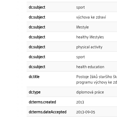
dc.subject
sport
dc.subject
výchova ke zdraví
dc.subject
lifestyle
dc.subject
healthy lifestyles
dc.subject
physical activity
dc.subject
sport
dc.subject
health education
dc.title
Postoje žáků staršího šk
programu výchovy ke zdr
dc.type
diplomová práce
dcterms.created
2013
dcterms.dateAccepted
2013-09-05