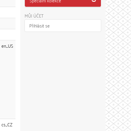
Speciální kolekce
MŮJ ÚČET
Přihlásit se
en_US
cs_CZ