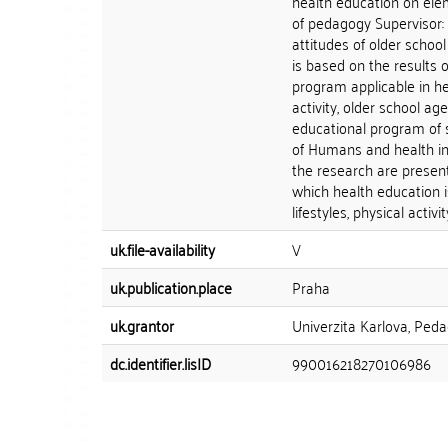
health education on el
of pedagogy Supervisor: 
attitudes of older school
is based on the results o
program applicable in hea
activity, older school age
educational program of s
of Humans and health int
the research are present
which health education is
lifestyles, physical activ
uk.file-availability
V
uk.publication.place
Praha
uk.grantor
Univerzita Karlova, Ped
dc.identifier.lisID
990016218270106986