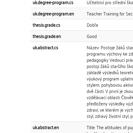
uk.degree-program.cs
Učitelství pro střední ško
uk.degree-program.en
Teacher Training for Se
thesis.grade.cs
Dobře
thesis.grade.en
Good
uk.abstract.cs
Název: Postoje žáků star
programu výchovy ke zdr
pedagogiky Vedoucí prác
postoji žáků staršího šk
základě výsledků teoreti
výukový program uplatni
stylem, pohybovou aktivi
dvě části. V první je zk
vzdělávací oblasti Člověk
předloženy výsledky vý
zdraví, ve kterém je výc
styl, zdravý životní styl,
uk.abstract.en
Title: The attitudes of p