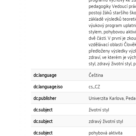
pedagogiky Vedoucí prác
postoji žáků staršího šk
základě výsledků teoreti
výukový program uplatni
stylem, pohybovou aktivi
dvě části. V první je zk
vzdělávací oblasti Člověk
předloženy výsledky vý
zdraví, ve kterém je výc
styl, zdravý životní styl,
dc.language
Čeština
dc.language.iso
cs_CZ
dc.publisher
Univerzita Karlova, Peda
dc.subject
životní styl
dc.subject
zdravý životní styl
dc.subject
pohybová aktivita