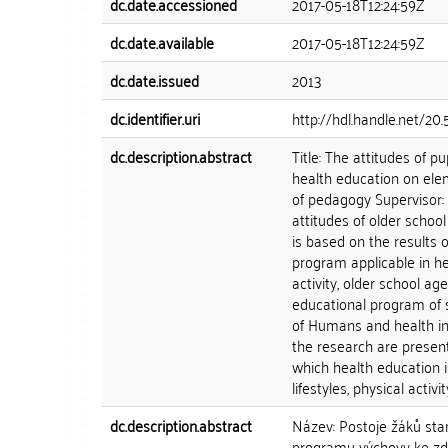
dc.date.accessioned
2017-05-18T12:24:59Z
dc.date.available
2017-05-18T12:24:59Z
dc.date.issued
2013
dc.identifier.uri
http://hdl.handle.net/2
dc.description.abstract
Title: The attitudes of p
health education on el
of pedagogy Supervisor: 
attitudes of older school
is based on the results o
program applicable in hea
activity, older school age
educational program of s
of Humans and health int
the research are present
which health education is
lifestyles, physical activ
dc.description.abstract
Název: Postoje žáků star
programu výchovy ke zdr