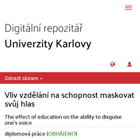
Přeskočit na obsah
Přepn
navig
Zobrazit záznam
Vliv vzdělání na schopnost maskovat
svůj hlas
The effect of education on the ability to disguise
one's voice
diplomová práce (
OBHÁJENO
)