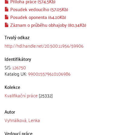
Příloha práce (574.5Kb)
Posudek vedoucího (57.05Kb)
Posudek oponenta (64.10Kb)
Záznam o průběhu obhajoby (80.34Kb)
Trvalý odkaz
http://hdl.handle.net/20.500.11956/59906
Identifikátory
SIS:
126750
Katalog UK:
990015579610106986
Kolekce
Kvalifikační práce
[25332]
Autor
Vyhnálková, Lenka
Vedoucí práce