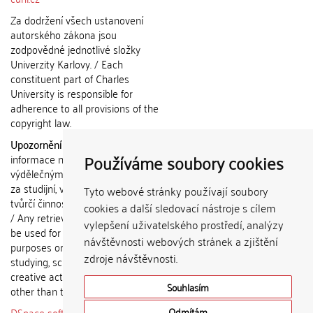
Za dodržení všech ustanovení
autorského zákona jsou
zodpovědné jednotlivé složky
Univerzity Karlovy. / Each
constituent part of Charles
University is responsible for
adherence to all provisions of the
copyright law.
Upozornění / Notice:
Získané
Používáme soubory cookies
informace nemohou být použity k
výdělečným účelům nebo vydávány
za studijní, vědeckou nebo jinou
Tyto webové stránky používají soubory
tvůrčí činnost jiné osoby než autora.
cookies a další sledovací nástroje s cílem
/ Any retrieved information shall not
vylepšení uživatelského prostředí, analýzy
be used for any commercial
návštěvnosti webových stránek a zjištění
purposes or claimed as results of
zdroje návštěvnosti.
studying, scientific or any other
creative activities of any person
Souhlasím
other than the author.
DSpace software
copyright © 2002-
Odmítám