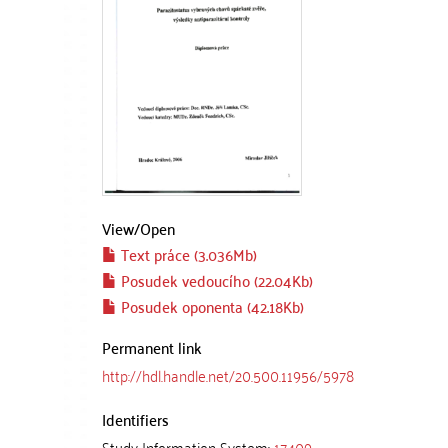
View/
Open
Text práce (3.036Mb)
Posudek vedoucího (22.04Kb)
Posudek oponenta (42.18Kb)
Permanent link
http://hdl.handle.net/20.500.11956/5978
Identifiers
Study Information System:
17409