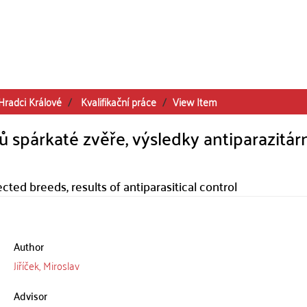
Hradci Králové
Kvalifikační práce
View Item
 spárkaté zvěře, výsledky antiparazitár
ted breeds, results of antiparasitical control
Author
Jiříček, Miroslav
Advisor