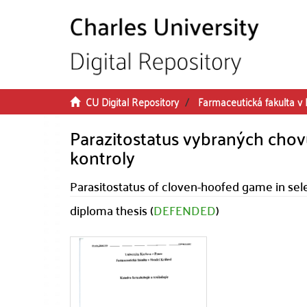
Skip to main content
CU Digital Repository
Farmaceutická fakulta v 
Parazitostatus vybraných chovů
kontroly
Parasitostatus of cloven-hoofed game in selec
diploma thesis (
DEFENDED
)