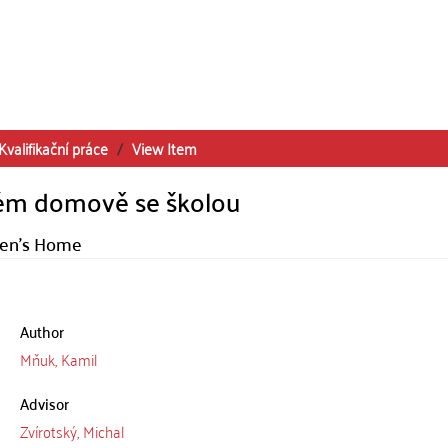
Kvalifikační práce
View Item
ském domově se školou
dren's Home
Author
Mňuk, Kamil
Advisor
Zvírotský, Michal