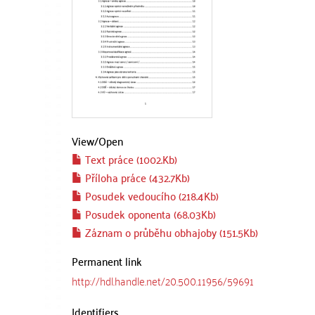
View/
Open
Text práce (1002.Kb)
Příloha práce (432.7Kb)
Posudek vedoucího (218.4Kb)
Posudek oponenta (68.03Kb)
Záznam o průběhu obhajoby (151.5Kb)
Permanent link
http://hdl.handle.net/20.500.11956/59691
Identifiers