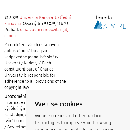
© 2025
Univerzita Karlova
,
Ústřední
Theme by
knihovna
, Ovocný trh 560/5, 116 36
Praha 1;
email: admin-repozitar [at]
cuni.cz
Za dodržení všech ustanovení
autorského zákona jsou
zodpovědné jednotlivé složky
Univerzity Karlovy. / Each
constituent part of Charles
University is responsible for
adherence to all provisions of the
copyright law.
Upozornění / Notice:
Získané
We use cookies
informace nemohou být použity k
výdělečným účelům nebo vydávány
za studijní, vědeckou nebo jinou
We use cookies and other tracking
tvůrčí činnost jiné osoby než autora.
technologies to improve your browsing
/ Any retrieved information shall not
experience on our website, to analyze our