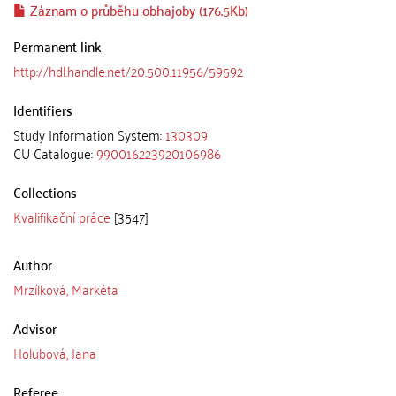
Záznam o průběhu obhajoby (176.5Kb)
Permanent link
http://hdl.handle.net/20.500.11956/59592
Identifiers
Study Information System:
130309
CU Catalogue:
990016223920106986
Collections
Kvalifikační práce
[3547]
Author
Mrzílková, Markéta
Advisor
Holubová, Jana
Referee