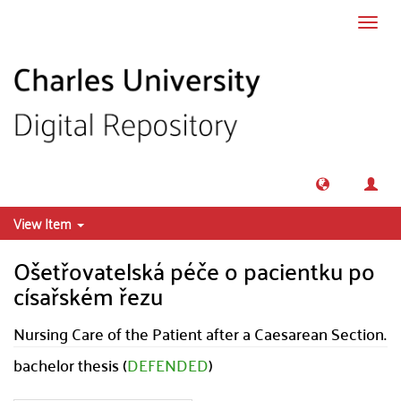
Skip to main content
Toggl
navig
View Item
Ošetřovatelská péče o pacientku po
císařském řezu
Nursing Care of the Patient after a Caesarean Section.
bachelor thesis (
DEFENDED
)