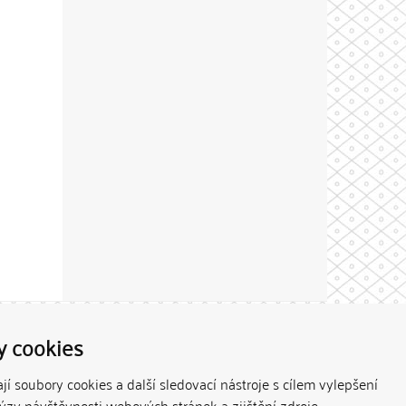
Theme by
y cookies
í soubory cookies a další sledovací nástroje s cílem vylepšení
lýzy návštěvnosti webových stránek a zjištění zdroje