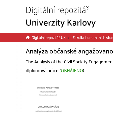
Přeskočit na obsah
Digitální repozitář UK
Fakulta humanitních stud
Analýza občanské angažovano
The Analysis of the Civil Society Engageme
diplomová práce (
OBHÁJENO
)