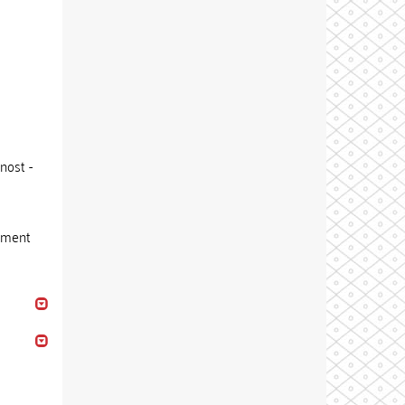
nost -
ement