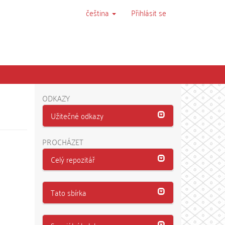
čeština
Přihlásit se
ODKAZY
Užitečné odkazy
PROCHÁZET
Celý repozitář
Tato sbírka