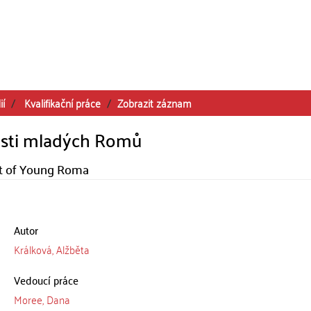
ií
Kvalifikační práce
Zobrazit záznam
sti mladých Romů
nt of Young Roma
Autor
Králková, Alžběta
Vedoucí práce
Moree, Dana