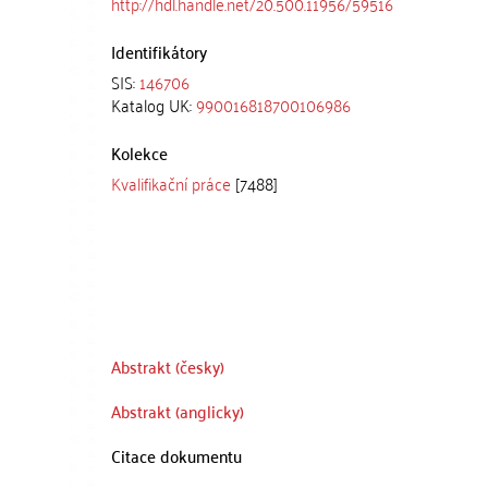
http://hdl.handle.net/20.500.11956/59516
Identifikátory
SIS:
146706
Katalog UK:
990016818700106986
Kolekce
Kvalifikační práce
[7488]
Abstrakt (česky)
Abstrakt (anglicky)
Citace dokumentu