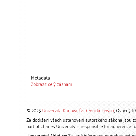
Metadata
Zobrazit celý záznam
© 2025
Univerzita Karlova
,
Ústřední knihovna
, Ovocný tr
Za dodržení všech ustanovení autorského zákona jsou zod
part of Charles University is responsible for adherence to 
Upozornění / Notice:
Získané informace nemohou být po