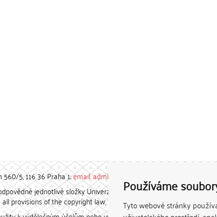
h 560/5, 116 36 Praha 1;
email: admin-repozitar [at] cuni.cz
Používáme soubor
povědné jednotlivé složky Univerzity Karlovy. / Each constituent
all provisions of the copyright law.
Tyto webové stránky používaj
užity k výdělečným účelům nebo vydávány za studijní, vědeckou
uživatelského prostředí, ana