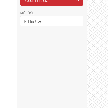
Speciální kolekce
MŮJ ÚČET
Přihlásit se