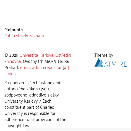
Metadata
Zobrazit celý záznam
© 2025
Univerzita Karlova
,
Ústřední
Theme by
knihovna
, Ovocný trh 560/5, 116 36
Praha 1;
email: admin-repozitar [at]
cuni.cz
Za dodržení všech ustanovení
autorského zákona jsou
zodpovědné jednotlivé složky
Univerzity Karlovy. / Each
constituent part of Charles
University is responsible for
adherence to all provisions of the
copyright law.