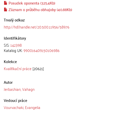
Posudek oponenta (325.4Kb)
Záznam o průběhu obhajoby (40.88Kb)
Trvalý odkaz
http://hdl.handle.net/20.500.11956/58976
Identifikátory
SIS:
142398
Katalog UK:
990016409150106986
Kolekce
Kvalifikační práce
[20621]
Autor
Jerbashian, Vahagn
Vedoucí práce
Vourvachaki, Evangelia