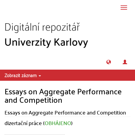
Přeskočit na obsah
Přepn
navig
Zobrazit záznam
Essays on Aggregate Performance
and Competition
Essays on Aggregate Performance and Competition
dizertační práce (
OBHÁJENO
)