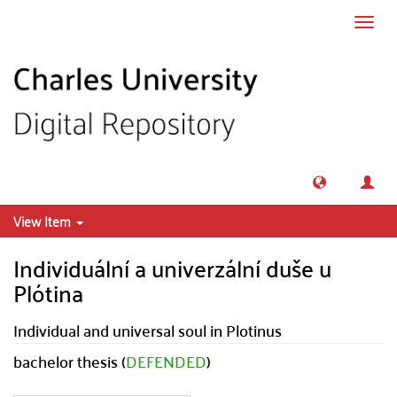
Skip to main content
Toggl
navig
View Item
Individuální a univerzální duše u
Plótina
Individual and universal soul in Plotinus
bachelor thesis (
DEFENDED
)