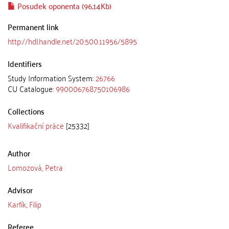
Posudek oponenta (96.14Kb)
Permanent link
http://hdl.handle.net/20.500.11956/5895
Identifiers
Study Information System:
26766
CU Catalogue:
990006768750106986
Collections
Kvalifikační práce
[25332]
Author
Lomozová, Petra
Advisor
Karfík, Filip
Referee