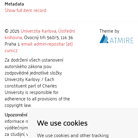
Metadata
Show full item record
© 2025
Univerzita Karlova
,
Ústřední
Theme by
knihovna
, Ovocný trh 560/5, 116 36
Praha 1;
email: admin-repozitar [at]
cuni.cz
Za dodržení všech ustanovení
autorského zákona jsou
zodpovědné jednotlivé složky
Univerzity Karlovy. / Each
constituent part of Charles
University is responsible for
adherence to all provisions of the
copyright law.
Upozornění / Notice:
Získané
We use cookies
informace nemohou být použity k
výdělečným účelům nebo vydávány
za studijní, vědeckou nebo jinou
We use cookies and other tracking