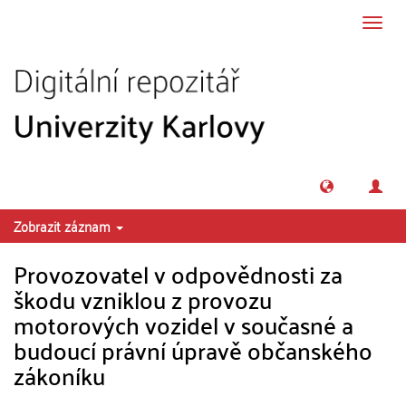
Přeskočit na obsah
Přepn
navig
Zobrazit záznam
Provozovatel v odpovědnosti za
škodu vzniklou z provozu
motorových vozidel v současné a
budoucí právní úpravě občanského
zákoníku