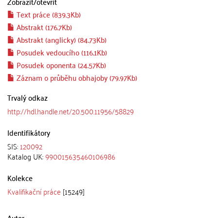
Zobrazit/
otevřít
Text práce (839.3Kb)
Abstrakt (176.7Kb)
Abstrakt (anglicky) (84.73Kb)
Posudek vedoucího (116.1Kb)
Posudek oponenta (24.57Kb)
Záznam o průběhu obhajoby (79.97Kb)
Trvalý odkaz
http://hdl.handle.net/20.500.11956/58829
Identifikátory
SIS:
120092
Katalog UK:
990015635460106986
Kolekce
Kvalifikační práce
[15249]
Autor