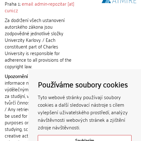
Praha 1;
email: admin-repozitar [at]
cuni.cz
Za dodržení všech ustanovení
autorského zákona jsou
zodpovědné jednotlivé složky
Univerzity Karlovy. / Each
constituent part of Charles
University is responsible for
adherence to all provisions of the
copyright law.
Upozornění / Notice:
Získané
Používáme soubory cookies
informace nemohou být použity k
výdělečným účelům nebo vydávány
za studijní, vědeckou nebo jinou
Tyto webové stránky používají soubory
tvůrčí činnost jiné osoby než autora.
cookies a další sledovací nástroje s cílem
/ Any retrieved information shall not
vylepšení uživatelského prostředí, analýzy
be used for any commercial
návštěvnosti webových stránek a zjištění
purposes or claimed as results of
zdroje návštěvnosti.
studying, scientific or any other
creative activities of any person
Souhlasím