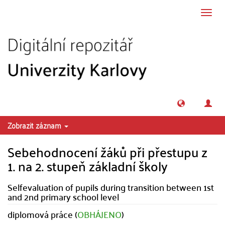
Přeskočit na obsah
Přepn
navig
Zobrazit záznam
Sebehodnocení žáků při přestupu z
1. na 2. stupeň základní školy
Selfevaluation of pupils during transition between 1st
and 2nd primary school level
diplomová práce (
OBHÁJENO
)