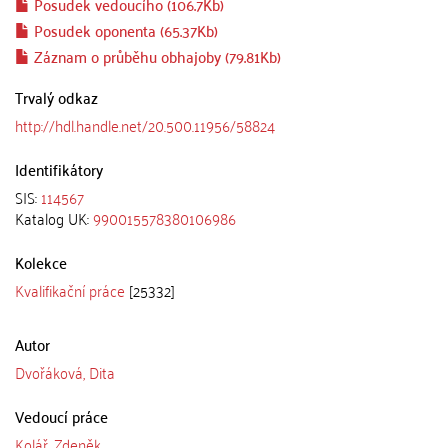
Posudek vedoucího (106.7Kb)
Posudek oponenta (65.37Kb)
Záznam o průběhu obhajoby (79.81Kb)
Trvalý odkaz
http://hdl.handle.net/20.500.11956/58824
Identifikátory
SIS:
114567
Katalog UK:
990015578380106986
Kolekce
Kvalifikační práce
[25332]
Autor
Dvořáková, Dita
Vedoucí práce
Kolář, Zdeněk