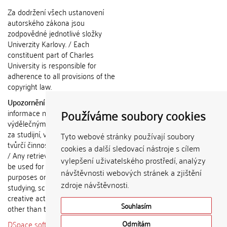
Za dodržení všech ustanovení
autorského zákona jsou
zodpovědné jednotlivé složky
Univerzity Karlovy. / Each
constituent part of Charles
University is responsible for
adherence to all provisions of the
copyright law.
Upozornění / Notice:
Získané
Používáme soubory cookies
informace nemohou být použity k
výdělečným účelům nebo vydávány
za studijní, vědeckou nebo jinou
Tyto webové stránky používají soubory
tvůrčí činnost jiné osoby než autora.
cookies a další sledovací nástroje s cílem
/ Any retrieved information shall not
vylepšení uživatelského prostředí, analýzy
be used for any commercial
návštěvnosti webových stránek a zjištění
purposes or claimed as results of
zdroje návštěvnosti.
studying, scientific or any other
creative activities of any person
Souhlasím
other than the author.
DSpace software
copyright © 2002-
Odmítám