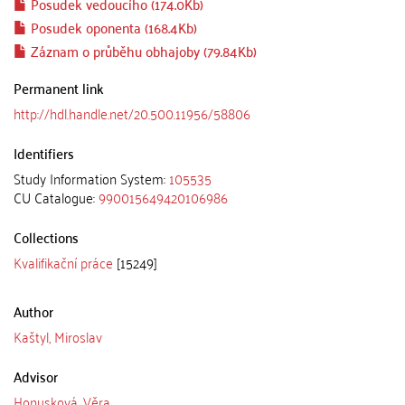
Posudek vedoucího (174.0Kb)
Posudek oponenta (168.4Kb)
Záznam o průběhu obhajoby (79.84Kb)
Permanent link
http://hdl.handle.net/20.500.11956/58806
Identifiers
Study Information System:
105535
CU Catalogue:
990015649420106986
Collections
Kvalifikační práce
[15249]
Author
Kaštyl, Miroslav
Advisor
Honusková, Věra