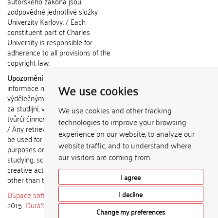
autorského zákona jsou
zodpovědné jednotlivé složky
Univerzity Karlovy. / Each
constituent part of Charles
University is responsible for
adherence to all provisions of the
copyright law.
Upozornění / Notice:
Získané
We use cookies
informace nemohou být použity k
výdělečným účelům nebo vydávány
za studijní, vědeckou nebo jinou
We use cookies and other tracking
tvůrčí činnost jiné osoby než autora.
technologies to improve your browsing
/ Any retrieved information shall not
experience on our website, to analyze our
be used for any commercial
website traffic, and to understand where
purposes or claimed as results of
our visitors are coming from.
studying, scientific or any other
creative activities of any person
I agree
other than the author.
DSpace software
copyright © 2002-
I decline
2015
DuraSpace
Change my preferences