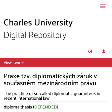
Skip to main content
Toggl
navig
View Item
Praxe tzv. diplomatických záruk v
současném mezinárodním právu
The practice of so-called diplomatic guarantees in
recent international law
diploma thesis (
DEFENDED
)