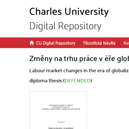
Skip to main content
CU Digital Repository
Filozofická fakulta
Kva
Změny na trhu práce v éře glo
Labour market changes in the era of globaliz
diploma thesis (
DEFENDED
)