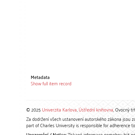
Metadata
Show full item record
© 2025
Univerzita Karlova
,
Ústřední knihovna
, Ovocný tr
Za dodržení všech ustanovení autorského zákona jsou zod
part of Charles University is responsible for adherence to 
Upozornění / Notice:
Získané informace nemohou být po