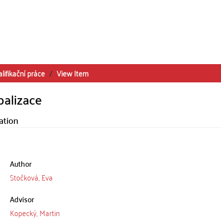
lifikační práce
View Item
balizace
ation
Author
Stočková, Eva
Advisor
Kopecký, Martin