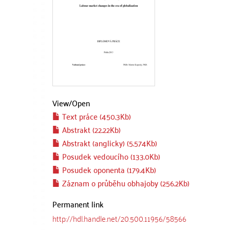
View/
Open
Text práce (450.3Kb)
Abstrakt (22.22Kb)
Abstrakt (anglicky) (5.574Kb)
Posudek vedoucího (133.0Kb)
Posudek oponenta (179.4Kb)
Záznam o průběhu obhajoby (256.2Kb)
Permanent link
http://hdl.handle.net/20.500.11956/58566