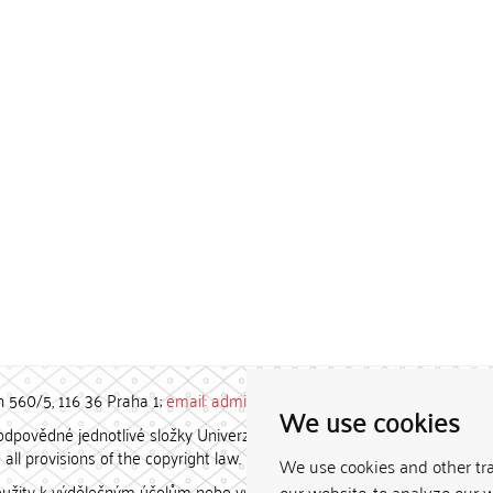
h 560/5, 116 36 Praha 1;
email: admin-repozitar [at] cuni.cz
We use cookies
povědné jednotlivé složky Univerzity Karlovy. / Each constituent
all provisions of the copyright law.
We use cookies and other tr
užity k výdělečným účelům nebo vydávány za studijní, vědeckou
our website, to analyze our w