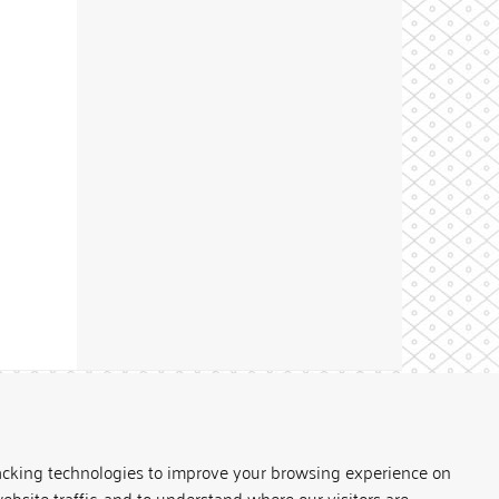
Theme by
acking technologies to improve your browsing experience on
ebsite traffic, and to understand where our visitors are