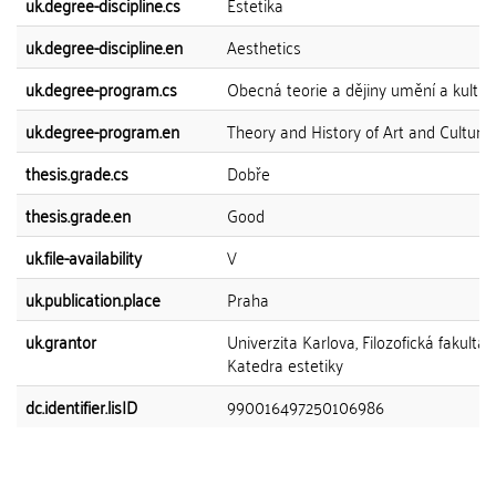
uk.degree-discipline.cs
Estetika
uk.degree-discipline.en
Aesthetics
uk.degree-program.cs
Obecná teorie a dějiny umění a kultur
uk.degree-program.en
Theory and History of Art and Culture
thesis.grade.cs
Dobře
thesis.grade.en
Good
uk.file-availability
V
uk.publication.place
Praha
uk.grantor
Univerzita Karlova, Filozofická fakulta,
Katedra estetiky
dc.identifier.lisID
990016497250106986