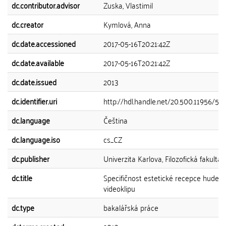
dc.contributor.advisor
Zuska, Vlastimil
dc.creator
Kymlová, Anna
dc.date.accessioned
2017-05-16T20:21:42Z
dc.date.available
2017-05-16T20:21:42Z
dc.date.issued
2013
dc.identifier.uri
http://hdl.handle.net/20.500.11956/58
dc.language
Čeština
dc.language.iso
cs_CZ
dc.publisher
Univerzita Karlova, Filozofická fakulta
dc.title
Specifičnost estetické recepce hudeb
videoklipu
dc.type
bakalářská práce