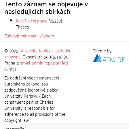
Tento záznam se objevuje v
následujících sbírkách
Kvalifikační práce
[25332]
Theses
Zobrazit minimální záznam
© 2025
Univerzita Karlova
,
Ústřední
Theme by
knihovna
, Ovocný trh 560/5, 116 36
Praha 1;
email: admin-repozitar [at]
cuni.cz
Za dodržení všech ustanovení
autorského zákona jsou
zodpovědné jednotlivé složky
Univerzity Karlovy. / Each
constituent part of Charles
University is responsible for
adherence to all provisions of the
copyright law.
Upozornění / Notice:
Získané