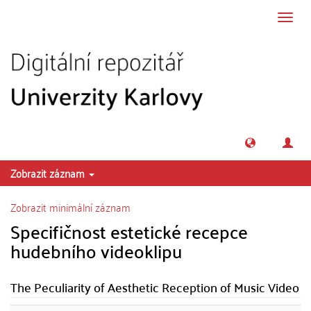
Přeskočit na obsah
Přepn
navig
Zobrazit záznam
Zobrazit minimální záznam
Specifičnost estetické recepce
hudebního videoklipu
The Peculiarity of Aesthetic Reception of Music Video