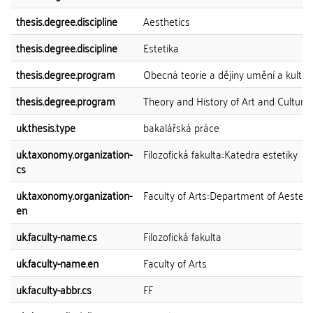
thesis.degree.discipline
Aesthetics
thesis.degree.discipline
Estetika
thesis.degree.program
Obecná teorie a dějiny umění a kultur
thesis.degree.program
Theory and History of Art and Culture
uk.thesis.type
bakalářská práce
uk.taxonomy.organization-
Filozofická fakulta::Katedra estetiky
cs
uk.taxonomy.organization-
Faculty of Arts::Department of Aesteti
en
uk.faculty-name.cs
Filozofická fakulta
uk.faculty-name.en
Faculty of Arts
uk.faculty-abbr.cs
FF