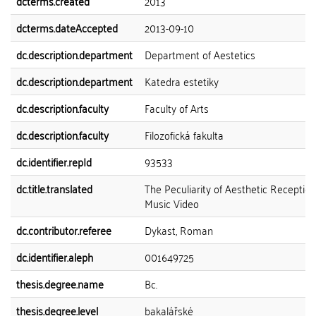
dcterms.created
2013
dcterms.dateAccepted
2013-09-10
dc.description.department
Department of Aestetics
dc.description.department
Katedra estetiky
dc.description.faculty
Faculty of Arts
dc.description.faculty
Filozofická fakulta
dc.identifier.repId
93533
dc.title.translated
The Peculiarity of Aesthetic Reception
Music Video
dc.contributor.referee
Dykast, Roman
dc.identifier.aleph
001649725
thesis.degree.name
Bc.
thesis.degree.level
bakalářské